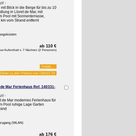
il -
it Blick in die Berge für bis zu 10
lung in Lloret de Mar, mit
 Pool mit Sonnenterrasse,
 km vom Strand entfernt
ungskosten
ab 110 €
bei Aufenthalt v. 7 Nächten (2 Personen)
Details ...
Direkt zu den Preisen von
140331-24
 de Mar Ferienhaus Ref. 140331-
il -
et de Mar modernes Ferienhaus für
em Pool ruhige Lage Garten
rand
etzugang (WLAN)
ab 176 €