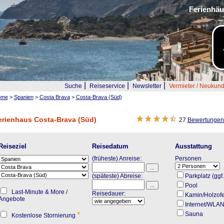
Ferienhäu
|
|
|
Suche
Reiseservice
Newsletter
Vermieter / Neukun
ome
>
Spanien
>
Costa Brava
>
Costa-Brava (Süd)
erienhaus Costa-Brava (Süd)
27
Bewertungen 
Reiseziel
Reisedatum
Ausstattung
(früheste) Anreise:
Personen
(späteste) Abreise:
Parkplatz (ggf
Pool
Last-Minute & More /
Reisedauer:
Kamin/Holzof
Angebote
Internet/WLA
*
Sauna
Kostenlose Stornierung