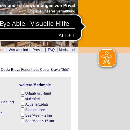
ser und Ferienwohnungen von Privat
und aus unserer Vermittlung
|
|
|
|
den
Wer wir sind
Presse
FAQ
Merkzettel
Costa Brava Ferienhaus Costa-Brava (Süd)
weitere Merkmale
Urlaub mit Hund
stufenfrei
. Gebühr)
Außensitzplatz
Städtereisen
en
See/Meer < 2 km
N
See/Meer < 15 km