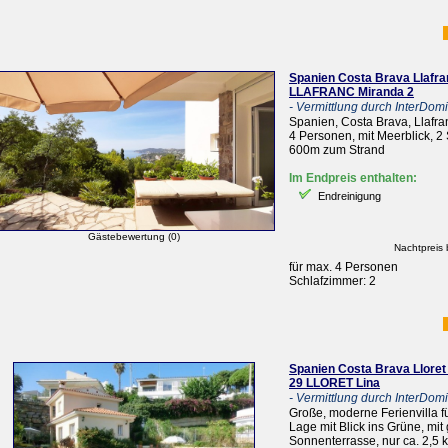
Spanien Costa Brava Llafra
LLAFRANC Miranda 2
- Vermittlung durch InterDomiz
Spanien, Costa Brava, Llafra
4 Personen, mit Meerblick, 2 
600m zum Strand
Im Endpreis enthalten:
Endreinigung
Gästebewertung (0)
Nachtpreis 
für max. 4 Personen
Schlafzimmer: 2
Spanien Costa Brava Lloret
29 LLORET Lina
- Vermittlung durch InterDomiz
Große, moderne Ferienvilla fü
Lage mit Blick ins Grüne, mi
Sonnenterrasse, nur ca. 2,5 