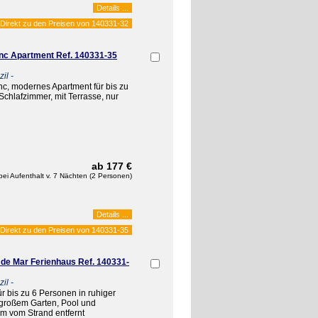
Details ...
Direkt zu den Preisen von
140331-32
nc Apartment Ref. 140331-35
il -
nc, modernes Apartment für bis zu
Schlafzimmer, mit Terrasse, nur
ab 177 €
bei Aufenthalt v. 7 Nächten (2 Personen)
Details ...
Direkt zu den Preisen von
140331-35
 de Mar Ferienhaus Ref. 140331-
il -
r bis zu 6 Personen in ruhiger
t großem Garten, Pool und
km vom Strand entfernt