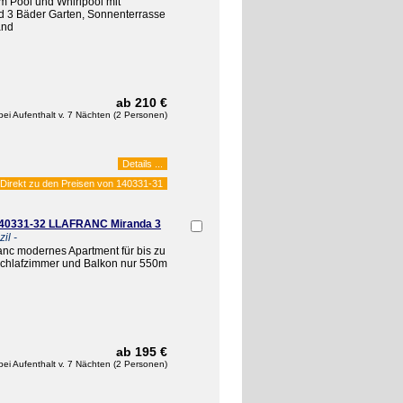
em Pool und Whirlpool mit
d 3 Bäder Garten, Sonnenterrasse
and
ab 210 €
bei Aufenthalt v. 7 Nächten (2 Personen)
Details ...
Direkt zu den Preisen von
140331-31
 140331-32 LLAFRANC Miranda 3
il -
ranc modernes Apartment für bis zu
Schlafzimmer und Balkon nur 550m
ab 195 €
bei Aufenthalt v. 7 Nächten (2 Personen)