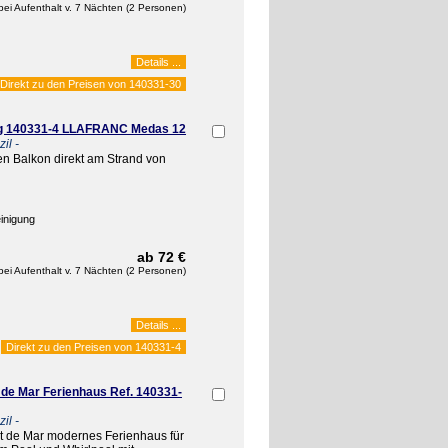
bei Aufenthalt v. 7 Nächten (2 Personen)
Details ...
Direkt zu den Preisen von
140331-30
ng 140331-4 LLAFRANC Medas 12
il -
n Balkon direkt am Strand von
inigung
ab 72 €
bei Aufenthalt v. 7 Nächten (2 Personen)
Details ...
Direkt zu den Preisen von
140331-4
 de Mar Ferienhaus Ref. 140331-
il -
et de Mar modernes Ferienhaus für