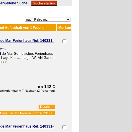
erweiterte Suche
bei Aufenthalt von 1 Woche
Merken
 de Mar Ferienhaus Ref. 140331-
il -
et de Mar Gemütliches Ferienhaus
ge Lage Klimaanlage, WLAN Garten
rasse
ab 142 €
bei Aufenthalt v. 7 Nächten (2 Personen)
Details ...
Direkt zu den Preisen von
140331-36
 de Mar Ferienhaus Ref. 140331-