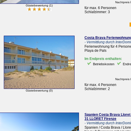
Nachtpreis 
Gästebewertung (1)
für max. 6 Personen
Schlafzimmer: 3
Costa Brava Ferienwohnu
- Vermittlung durch InterDomiz
Ferienwohnung für 4 Persone
Playa de Pals
Im Endpreis enthalten:
Betriebskosten
Endre
Nachtpreis 
für max. 4 Personen
Schlafzimmer: 2
Gästebewertung (0)
Spanien Costa Brava Lloret
31 LLORET Firenze
- Vermittlung durch InterDomiz
Spanien / Costa Brava / Llor