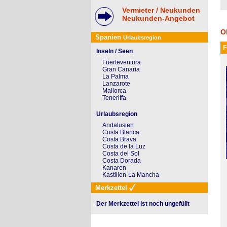
Vermieter / Neukunden
Neukunden-Angebot
O
Spanien
Urlaubsregion
F
Inseln / Seen
Fuerteventura
Gran Canaria
La Palma
Lanzarote
Mallorca
Teneriffa
Urlaubsregion
Andalusien
Costa Blanca
Costa Brava
Costa de la Luz
Costa del Sol
Costa Dorada
Kanaren
Kastilien-La Mancha
Merkzettel
Der Merkzettel ist noch ungefüllt