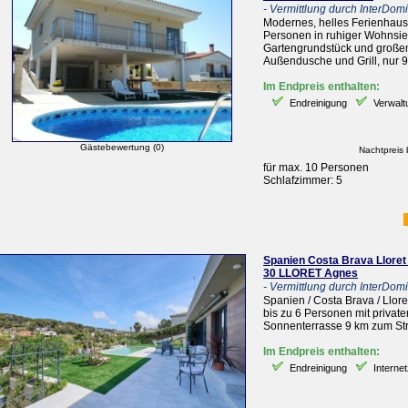
- Vermittlung durch InterDomiz
Modernes, helles Ferienhaus m
Personen in ruhiger Wohnsied
Gartengrundstück und großem
Außendusche und Grill, nur 9
Im Endpreis enthalten:
Endreinigung
Verwalt
Gästebewertung (0)
Nachtpreis 
für max. 10 Personen
Schlafzimmer: 5
Spanien Costa Brava Lloret
30 LLORET Agnes
- Vermittlung durch InterDomiz
Spanien / Costa Brava / Llor
bis zu 6 Personen mit privat
Sonnenterrasse 9 km zum St
Im Endpreis enthalten:
Endreinigung
Intern