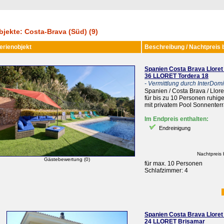
bjekte: Costa-Brava (Süd) (9)
erienobjekt
Beschreibung / Nachtpreis 
Spanien Costa Brava Lloret
36 LLORET Tordera 18
- Vermittlung durch InterDomiz
Spanien / Costa Brava / Llor
für bis zu 10 Personen ruhi
mit privatem Pool Sonnenter
Im Endpreis enthalten:
Endreinigung
Nachtpreis 
Gästebewertung (0)
für max. 10 Personen
Schlafzimmer: 4
Spanien Costa Brava Lloret
24 LLORET Brisamar