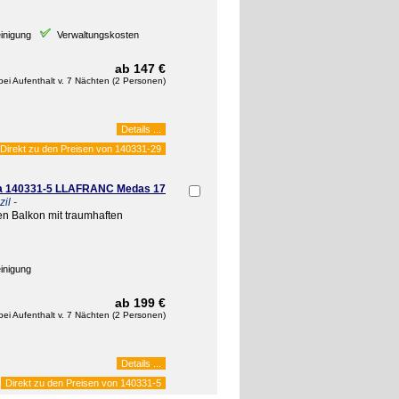
inigung
Verwaltungskosten
ab 147 €
bei Aufenthalt v. 7 Nächten (2 Personen)
Details ...
Direkt zu den Preisen von
140331-29
va 140331-5 LLAFRANC Medas 17
il -
n Balkon mit traumhaften
inigung
ab 199 €
bei Aufenthalt v. 7 Nächten (2 Personen)
Details ...
Direkt zu den Preisen von
140331-5