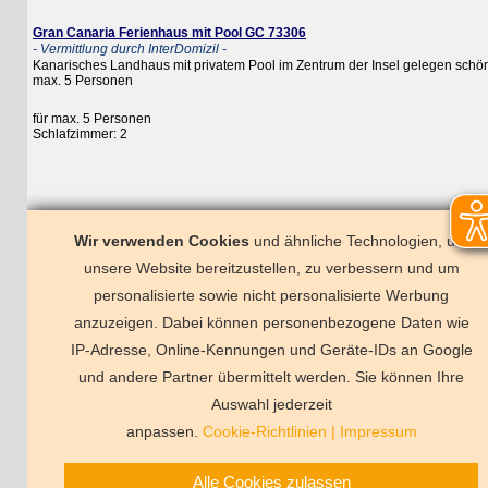
Gran Canaria Ferienhaus mit Pool GC 73306
- Vermittlung durch InterDomizil -
Kanarisches Landhaus mit privatem Pool im Zentrum der Insel gelegen schöne Terr
max. 5 Personen
für max. 5 Personen
Schlafzimmer: 2
Wir verwenden Cookies
und ähnliche Technologien, um
unsere Website bereitzustellen, zu verbessern und um
personalisierte sowie nicht personalisierte Werbung
Moya
Firgas
Arucas
Tafira
Val
anzuzeigen. Dabei können personenbezogene Daten wie
Puerto de Mogan | Puerto Rico
Play
Maspalomas | Playa Meloneras
San
IP-Adresse, Online-Kennungen und Geräte-IDs an Google
und andere Partner übermittelt werden. Sie können Ihre
Deutschland
Florida
Frankreich
Schweden
Schweiz
Spanien
Ts
Auswahl jederzeit
Vermittlungsbeding
anpassen.
Cookie-Richtlinien
|
Impressum
Alle Cookies zulassen