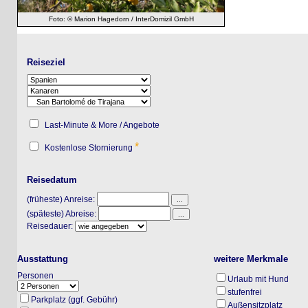
Foto: © Marion Hagedorn / InterDomizil GmbH
Reiseziel
Last-Minute & More / Angebote
*
Kostenlose Stornierung
Reisedatum
(früheste) Anreise:
(späteste) Abreise:
Reisedauer:
Ausstattung
weitere Merkmale
Personen
Urlaub mit Hund
stufenfrei
Parkplatz (ggf. Gebühr)
Außensitzplatz