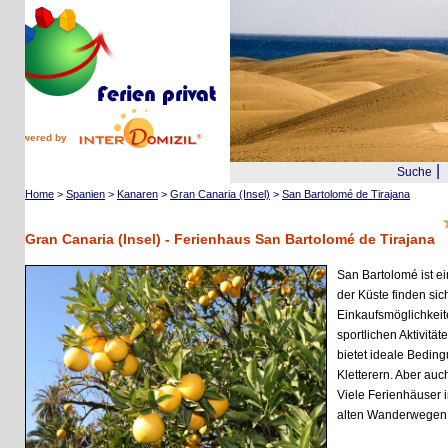
wered by
|
Suche
Reis
Home
>
Spanien
>
Kanaren
>
Gran Canaria (Insel)
>
San Bartolomé de Tirajana
Gran Canaria (Insel) - Ferienhaus San Bartolomé de Tirajana
San Bartolomé ist eine 
der Küste finden sich die
Einkaufsmöglichkeiten u
sportlichen Aktivitäten is
bietet ideale Bedingunge
Kletterern. Aber auch Mou
Viele Ferienhäuser in de
alten Wanderwegen der 