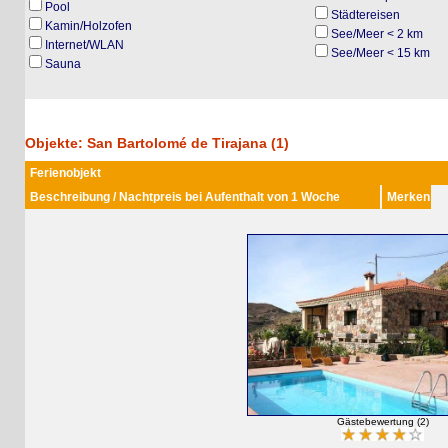
Pool
Städtereisen
Kamin/Holzofen
See/Meer < 2 km
Internet/WLAN
See/Meer < 15 km
Sauna
Objekte: San Bartolomé de Tirajana (1)
Ferienobjekt
Beschreibung / Nachtpreis bei Aufenthalt von 1 Woche
Merken
Gästebewertung (2)