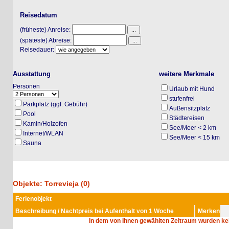
Reisedatum
(früheste) Anreise:
(späteste) Abreise:
Reisedauer:
Ausstattung
weitere Merkmale
Personen
Urlaub mit Hund
stufenfrei
Parkplatz (ggf. Gebühr)
Außensitzplatz
Pool
Städtereisen
Kamin/Holzofen
See/Meer < 2 km
Internet/WLAN
See/Meer < 15 km
Sauna
Objekte: Torrevieja (0)
Ferienobjekt
Beschreibung / Nachtpreis bei Aufenthalt von 1 Woche
Merken
In dem von Ihnen gewählten Zeitraum wurden keine 