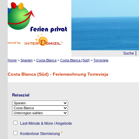
wered by
|
Suche
Reis
Home
>
Spanien
>
Costa Blanca
>
Costa Blanca (Süd)
>
Torrevieja
Costa Blanca (Süd) - Ferienwohnung Torrevieja
Reiseziel
Last-Minute & More / Angebote
*
Kostenlose Stornierung