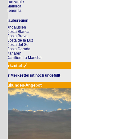
Lanzarote
Mallorca
Teneriffa
laubsregion
Andalusien
Costa Blanca
Costa Brava
Costa de la Luz
Costa del Sol
Costa Dorada
Kanaren
Kastilien-La Mancha
rkzettel
r Merkzettel ist noch ungefüllt
ukunden-Angebot