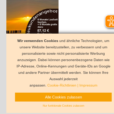
Wir verwenden Cookies
und ähnliche Technologien, um
r sind auch hier
unsere Website bereitzustellen, zu verbessern und um
Facebook
personalisierte sowie nicht personalisierte Werbung
anzuzeigen. Dabei können personenbezogene Daten wie
IP-Adresse, Online-Kennungen und Geräte-IDs an Google
und andere Partner übermittelt werden. Sie können Ihre
Deutschland
Florida
Frankreich
Schweden
Schweiz
Spanien
Ts
Auswahl jederzeit
Vermittlungsbeding
anpassen.
Cookie-Richtlinien
|
Impressum
Alle Cookies zulassen
Nur funktionale Cookies zulassen