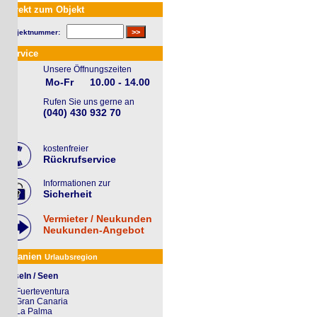
rekt zum Objekt
jektnummer:
rvice
Unsere Öffnungszeiten
Mo-Fr
10.00 - 14.00
Rufen Sie uns gerne an
(040) 430 932 70
kostenfreier
Rückrufservice
Informationen zur
Sicherheit
Vermieter / Neukunden
Neukunden-Angebot
anien
Urlaubsregion
seln / Seen
Fuerteventura
Gran Canaria
La Palma