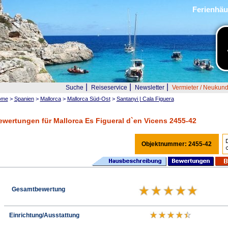
Ferienhäu
|
|
|
Suche
Reiseservice
Newsletter
Vermieter / Neukun
ome
>
Spanien
>
Mallorca
>
Mallorca Süd-Ost
>
Santanyi | Cala Figuera
ewertungen für Mallorca Es Figueral d`en Vicens 2455-42
Objektnummer: 2455-42
Gesamtbewertung
Einrichtung/Ausstattung