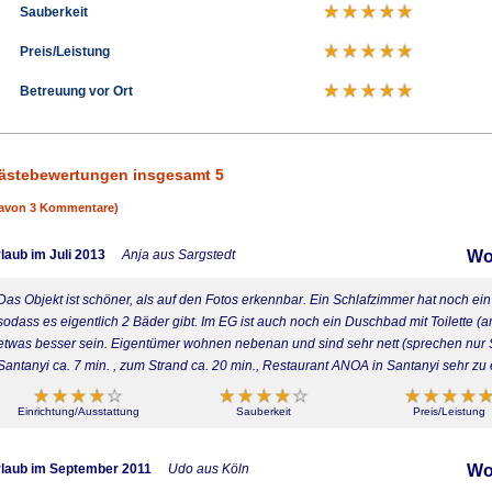
Sauberkeit
Preis/Leistung
Betreuung vor Ort
ästebewertungen insgesamt 5
avon 3 Kommentare)
laub im Juli 2013
Anja aus Sargstedt
Wo
Das Objekt ist schöner, als auf den Fotos erkennbar. Ein Schlafzimmer hat noch ei
sodass es eigentlich 2 Bäder gibt. Im EG ist auch noch ein Duschbad mit Toilette (
etwas besser sein. Eigentümer wohnen nebenan und sind sehr nett (sprechen nur
Santanyi ca. 7 min. , zum Strand ca. 20 min., Restaurant ANOA in Santanyi sehr zu
Einrichtung/Ausstattung
Sauberkeit
Preis/Leistung
laub im September 2011
Udo aus Köln
Wo