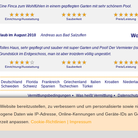
Eine Finca zum Wohlfühlen in einem gepflegten Garten mit sehr schönem Pool.
Einrichtung/Ausstattung
Sauberkeit
Preis/Leistung
laub im August 2010
Andreas aus Bad Salzuflen
Wo
Tolles Haus, sehr gepflegt und sauber mit super Garten und Pool! Der Vermieter (is
Grundstück im Erdgeschoss, man ist aber trotzdem völlig ungestört.
Einrichtung/Ausstattung
Sauberkeit
Preis/Leistung
Deutschland
Florida
Frankreich
Griechenland
Italien
Kroatien
Niederla
Schweden
Schweiz
Spanien
Tschechien
Türkei
•
•
Vermittlungsbedingungen
Was heißt Vermittlung
Datenschut
ebsite bereitzustellen, zu verbessern und um personalisierte sowie n
zogene Daten wie IP-Adresse, Online-Kennungen und Geräte-IDs an G
rzeit anpassen.
Cookie-Richtlinien
|
Impressum