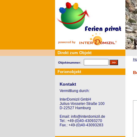
powered by
Direkt zum Objekt
H
Objektnummer:
Ferienobjekt
B
Kontakt
Vermittlung durch:
InterDomizil GmbH
Julius-Vosseler-Straße 100
D-22527 Hamburg
Email: info@interdomizil.de
Tel.: +49-(0)40-43093270
Fax.: +49-(0)40-43093283