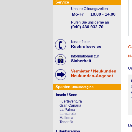
Service
Unsere Öffnungszeiten
Mo-Fr
10.00 - 14.00
Rufen Sie uns gerne an
(040) 430 932 70
kostenfreier
Rückrufservice
G
(d
Informationen zur
Sicherheit
Ur
Vermieter / Neukunden
Neukunden-Angebot
Spanien
Urlaubsregion
Inseln / Seen
Fuerteventura
Gran Canaria
La Palma
Lanzarote
Mallorca
Teneriffa
Ur
Urlaubsregion