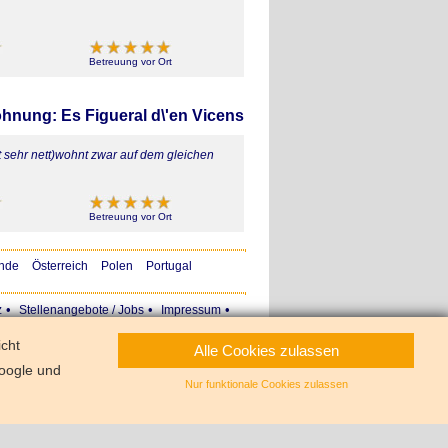
Betreuung vor Ort
hnung: Es Figueral d\'en Vicens
t sehr nett)wohnt zwar auf dem gleichen
Betreuung vor Ort
nde
Österreich
Polen
Portugal
•
•
•
z
Stellenangebote / Jobs
Impressum
icht
Alle Cookies zulassen
oogle und
Nur funktionale Cookies zulassen