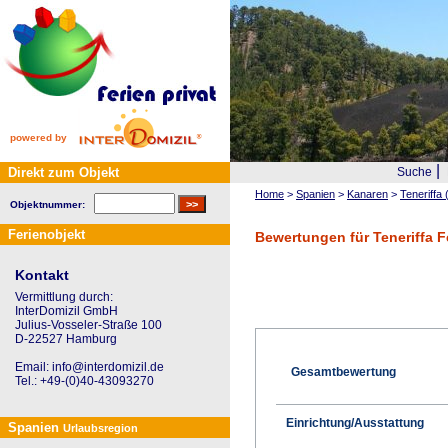
powered by
|
Direkt zum Objekt
Suche
Home
>
Spanien
>
Kanaren
>
Teneriffa 
Objektnummer:
Ferienobjekt
Bewertungen für Teneriffa 
Kontakt
Vermittlung durch:
InterDomizil GmbH
Julius-Vosseler-Straße 100
D-22527 Hamburg
Email: info@interdomizil.de
Gesamtbewertung
Tel.: +49-(0)40-43093270
Einrichtung/Ausstattung
Spanien
Urlaubsregion