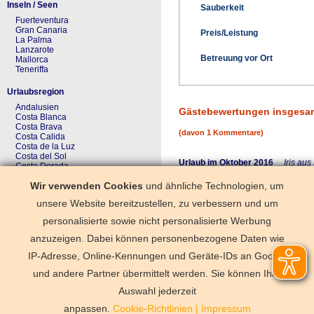
Inseln / Seen
Sauberkeit
Fuerteventura
Gran Canaria
Preis/Leistung
La Palma
Lanzarote
Betreuung vor Ort
Mallorca
Teneriffa
Urlaubsregion
Andalusien
Gästebewertungen insgesa
Costa Blanca
Costa Brava
(davon 1 Kommentare)
Costa Calida
Costa de la Luz
Costa del Sol
Urlaub im Oktober 2016
Iris au
Costa Dorada
Galicien
Wir verwenden Cookies
und ähnliche Technologien, um
Kanaren
Wer entspannen und einen gesunde
Kastilien-La Mancha
unsere Website bereitzustellen, zu verbessern und um
Deutsch sprechende Hausverwalter
Merkzettel
personalisierte sowie nicht personalisierte Werbung
Einrichtung/Ausstattung
Der Merkzettel ist noch ungefüllt
anzuzeigen. Dabei können personenbezogene Daten wie
IP-Adresse, Online-Kennungen und Geräte-IDs an Google
und andere Partner übermittelt werden. Sie können Ihre
Deutschland
Florida
Frankre
Schweden
Schweiz
Spanien
Auswahl jederzeit
Vermittlungsbe
anpassen.
Cookie-Richtlinien
|
Impressum