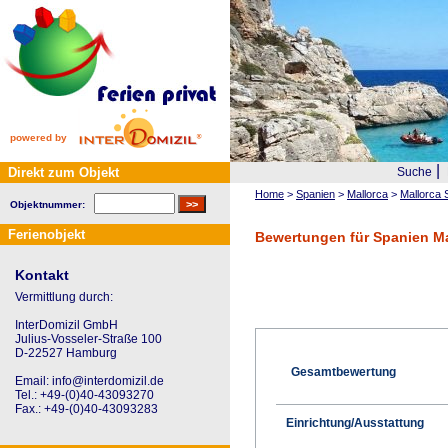
powered by
|
Direkt zum Objekt
Suche
Home
>
Spanien
>
Mallorca
>
Mallorca 
Objektnummer:
Ferienobjekt
Bewertungen für Spanien Ma
Kontakt
Vermittlung durch:
InterDomizil GmbH
Julius-Vosseler-Straße 100
D-22527 Hamburg
Gesamtbewertung
Email: info@interdomizil.de
Tel.: +49-(0)40-43093270
Fax.: +49-(0)40-43093283
Einrichtung/Ausstattung