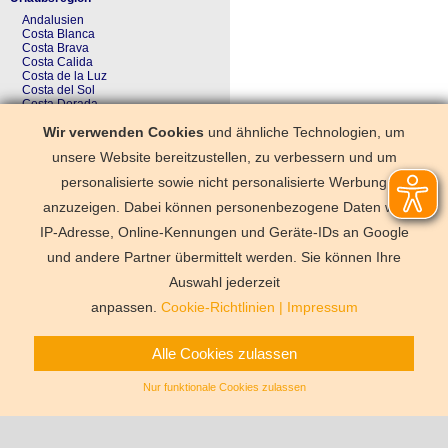
Andalusien
Costa Blanca
Costa Brava
Costa Calida
Costa de la Luz
Costa del Sol
Costa Dorada
Galicien
Wir verwenden Cookies
und ähnliche Technologien, um
Kanaren
Kastilien-La Mancha
unsere Website bereitzustellen, zu verbessern und um
Merkzettel
personalisierte sowie nicht personalisierte Werbung
Der Merkzettel ist noch ungefüllt
anzuzeigen. Dabei können personenbezogene Daten wie
IP-Adresse, Online-Kennungen und Geräte-IDs an Google
und andere Partner übermittelt werden. Sie können Ihre
Deutschland
Florida
Frankre
Schweden
Schweiz
Spanien
Auswahl jederzeit
Vermittlungsbe
anpassen.
Cookie-Richtlinien
|
Impressum
Alle Cookies zulassen
Nur funktionale Cookies zulassen