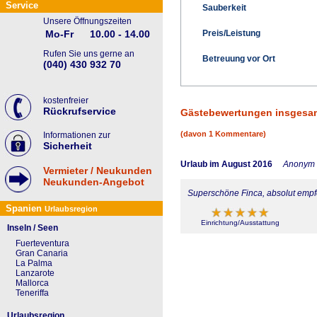
Service
Sauberkeit
Unsere Öffnungszeiten
Preis/Leistung
Mo-Fr
10.00 - 14.00
Rufen Sie uns gerne an
Betreuung vor Ort
(040) 430 932 70
kostenfreier
Rückrufservice
Gästebewertungen insgesa
(davon 1 Kommentare)
Informationen zur
Sicherheit
Urlaub im August 2016
Anonym
Vermieter / Neukunden
Neukunden-Angebot
Superschöne Finca, absolut empf
Spanien
Urlaubsregion
Einrichtung/Ausstattung
Inseln / Seen
Fuerteventura
Gran Canaria
La Palma
Lanzarote
Mallorca
Teneriffa
Urlaubsregion