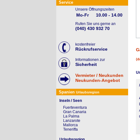
Service
Unsere Öffnungszeiten
Mo-Fr
10.00 - 14.00
Rufen Sie uns gerne an
(040) 430 932 70
kostenfreier
Rückrufservice
G
(d
Informationen zur
Sicherheit
Ur
Vermieter / Neukunden
Neukunden-Angebot
Spanien
Urlaubsregion
Inseln / Seen
Fuerteventura
Gran Canaria
La Palma
Lanzarote
Mallorca
Teneriffa
Urlaubsregion