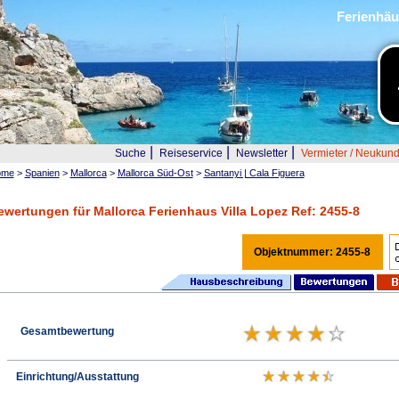
Ferienhäu
|
|
|
Suche
Reiseservice
Newsletter
Vermieter / Neukun
ome
>
Spanien
>
Mallorca
>
Mallorca Süd-Ost
>
Santanyi | Cala Figuera
ewertungen für Mallorca Ferienhaus Villa Lopez Ref: 2455-8
Objektnummer: 2455-8
Gesamtbewertung
Einrichtung/Ausstattung