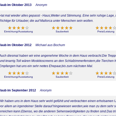
laub im Oktober 2013
Anonym
Hat mal wieder alles gepasst - Haus,Wetter und Stimmung. Eine sehr ruhige Lage, b
Richtige für Urlauber, die auf Mallorca unter Menschen sein wollen.
Einrichtung/Ausstattung
Sauberkeit
Preis/Leistung
laub im Oktober 2012
Michael aus Bochum
Auch diesmal haben wir eine angenehme Woche in dem Haus verbracht.Die Treppe
und knarrig.Toll wären Moskitoscreens an den Schlafzimmerfenstern,die Tierchen h
Empfangen hat uns ein sehr nettes Ehepaar,bis zum nächsten Mal.
Einrichtung/Ausstattung
Sauberkeit
Preis/Leistung
laub im September 2012
Anonym
Wir haben uns in dem Haus sehr wohl gefühlt und verbrachten einen erholsamen Url
vor allem an irgendeiner Stelle darauf hingewiesen werden,wie man zu dem sehr 
erreichen kann.Ebenso, wo die anderen Sehenswürdigkeiten zu finden sind.Das triff