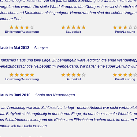
Einkaufsmöglichkeiten zu. Vor Ort gab es keine Betreuung, die wir auch nicht vermi
vorgefunden wurde. Die steile Wendeltreppe in das Obergeschoss ist sicherlich s
Menschen und Kleinkinder nicht geeignet. Hervorzuheben sind der schöne Vorgart
saubere Pool.
Einrichtung/Ausstattung
Sauberkeit
Preis/Leistung
laub im Mai 2012
Anonym
Hübsches Haus und tolle Lage. Zu bemängeln wäre lediglich die enge Wendeltrep
verletzungsträchtige Reibeputz im Wendelgang. Wir hatten eine super Zeit und wür
Einrichtung/Ausstattung
Sauberkeit
Preis/Leistung
laub im Juni 2010
Sonja aus Neuenhagen
- am Anreisetag war kein Schlüssel hinterlegt - unsere Ankunft war nicht vorbereitet
das Babybett steht ungünstig in der oberen Etage, da nur eine schmale Wendeltreppe
ins Schlafzimmer stellen)und die Küche zum Fläschchen kochen auch im unteren Te
konnte ich das nicht ersehen.