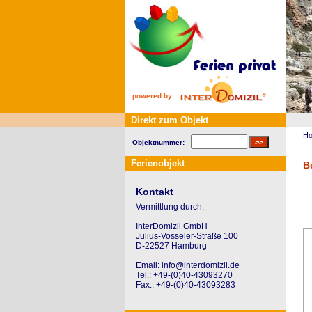
powered by
Direkt zum Objekt
H
Objektnummer:
Ferienobjekt
B
Kontakt
Vermittlung durch:
InterDomizil GmbH
Julius-Vosseler-Straße 100
D-22527 Hamburg
Email: info@interdomizil.de
Tel.: +49-(0)40-43093270
Fax.: +49-(0)40-43093283