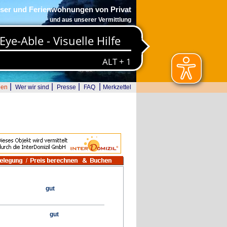
ser und Ferienwohnungen von Privat
und aus unserer Vermittlung
|
|
|
|
den
Wer wir sind
Presse
FAQ
Merkzettel
gut
gut