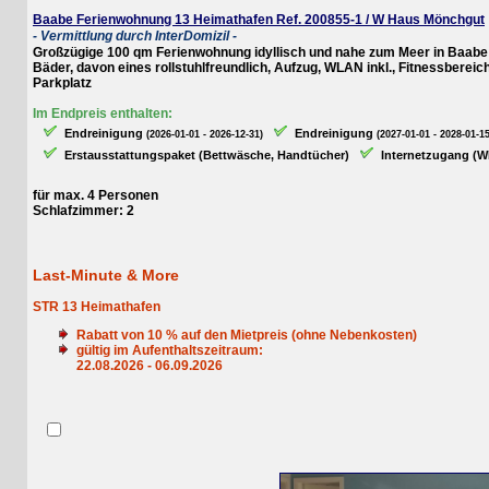
Baabe Ferienwohnung 13 Heimathafen Ref. 200855-1 / W Haus Mönchgut
- Vermittlung durch InterDomizil -
Großzügige 100 qm Ferienwohnung idyllisch und nahe zum Meer in Baabe gele
Bäder, davon eines rollstuhlfreundlich, Aufzug, WLAN inkl., Fitnessbereich 
Parkplatz
Im Endpreis enthalten:
Endreinigung
Endreinigung
(2026-01-01 - 2026-12-31)
(2027-01-01 - 2028-01-15)
Erstausstattungspaket (Bettwäsche, Handtücher)
Internetzugang (WLAN
für max. 4 Personen
Schlafzimmer: 2
Last-Minute & More
STR 13 Heimathafen
Rabatt von
10
% auf den Mietpreis (ohne Nebenkosten)
gültig im Aufenthaltszeitraum:
22.08.2026 - 06.09.2026