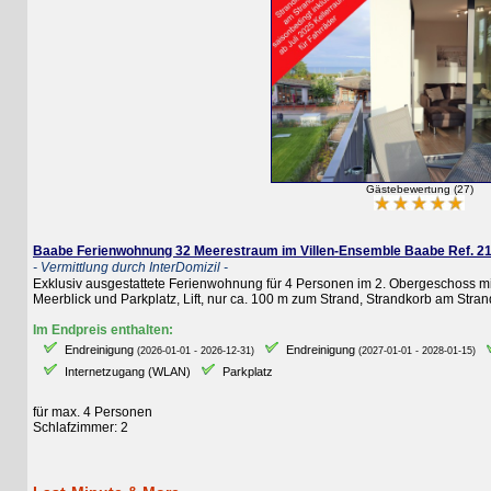
Gästebewertung (27)
Baabe Ferienwohnung 32 Meerestraum im Villen-Ensemble Baabe Ref. 21265
- Vermittlung durch InterDomizil -
Exklusiv ausgestattete Ferienwohnung für 4 Personen im 2. Obergeschoss mit 2 S
Meerblick und Parkplatz, Lift, nur ca. 100 m zum Strand, Strandkorb am Strand ink
Im Endpreis enthalten:
Endreinigung
Endreinigung
E
(2026-01-01 - 2026-12-31)
(2027-01-01 - 2028-01-15)
Internetzugang (WLAN)
Parkplatz
für max. 4 Personen
Schlafzimmer: 2