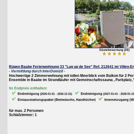
Gästebewertung (26)
Rügen Baabe Ferienwohnung 33 "Lug up de See" Ref. 212641 im Villen-Ense
- Vermittlung durch InterDomizil -
Hochwertige 2 Zimmerwohnung mit tollen Meerblick vom Balkon für 2 Personen
Ensemble in Baabe im Strandläufer mit Gemeinschaftssauna , Parkplatz, WLA
Im Endpreis enthalten:
Endreinigung
Endreinigung
(2026-01-01 - 2026-12-31)
(2027-01-01 - 2028-01-15)
Erstausstattungspaket (Bettwäsche, Handtücher)
Internetzugang (WLAN
für max. 2 Personen
Schlafzimmer: 1