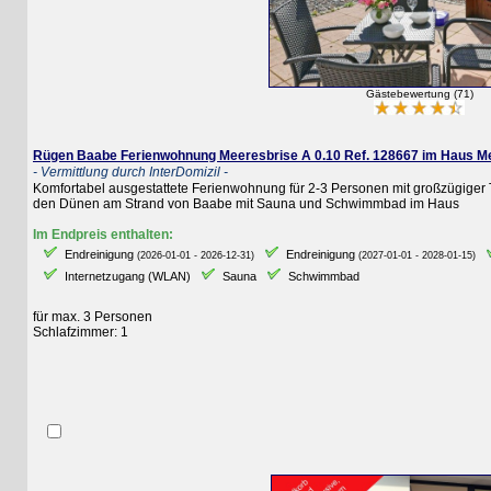
Gästebewertung (71)
Rügen Baabe Ferienwohnung Meeresbrise A 0.10 Ref. 128667 im Haus Meere
- Vermittlung durch InterDomizil -
Komfortabel ausgestattete Ferienwohnung für 2-3 Personen mit großzügiger Ter
den Dünen am Strand von Baabe mit Sauna und Schwimmbad im Haus
Im Endpreis enthalten:
Endreinigung
Endreinigung
E
(2026-01-01 - 2026-12-31)
(2027-01-01 - 2028-01-15)
Internetzugang (WLAN)
Sauna
Schwimmbad
für max. 3 Personen
Schlafzimmer: 1