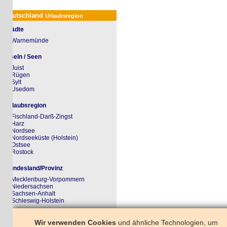
utschland
Urlaubsregion
ädte
Warnemünde
seln / Seen
Juist
Rügen
Sylt
Usedom
laubsregion
Fischland-Darß-Zingst
Harz
Nordsee
Nordseeküste (Holstein)
Ostsee
Rostock
ndesland/Provinz
Mecklenburg-Vorpommern
Niedersachsen
Sachsen-Anhalt
Schleswig-Holstein
rkzettel
Wir verwenden Cookies
und ähnliche Technologien, um