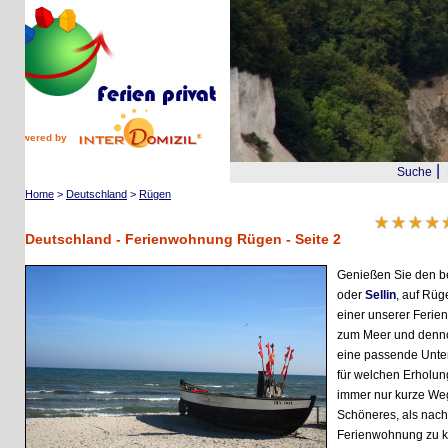
wered by
|
Suche
Reis
Home
>
Deutschland
>
Rügen
5
Deutschland - Ferienwohnung Rügen - Seite 2
Genießen Sie den besond
oder
Sellin
, auf Rügen u
einer unserer Ferienwoh
zum Meer und dennoch z
eine passende Unterkunft
für welchen Erholungsort
immer nur kurze Wege für
Schöneres, als nach eine
Ferienwohnung zu komme