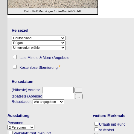
Foto: Rolf Menzinger / InterDomizil GmbH
Reiseziel
Last-Minute & More / Angebote
*
Kostenlose Stornierung
Reisedatum
(früheste) Anreise:
(späteste) Abreise:
Reisedauer:
Ausstattung
weitere Merkmale
Personen
Urlaub mit Hund
stufenfrei
Parkplatz (ggf. Gebühr)