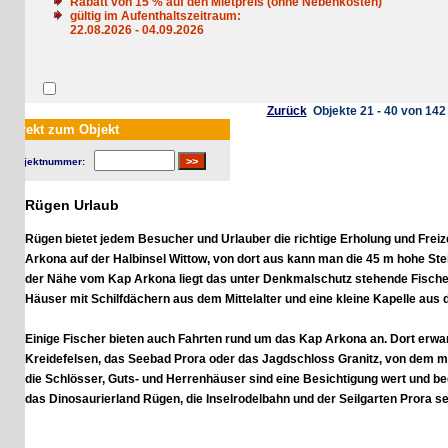
Rabatt von
15
% auf den Mietpreis (ohne Nebenkosten)
gültig im Aufenthaltszeitraum:
22.08.2026 - 04.09.2026
Zurück
Objekte 21 - 40 von 142
Wei
rekt zum Objekt
jektnummer:
Rügen Urlaub
Rügen
bietet jedem Besucher und Urlauber die richtige Erholung und Freizeitb
Arkona
auf der Halbinsel Wittow, von dort aus kann man die 45 m hohe Steilkü
der Nähe vom Kap Arkona liegt das unter Denkmalschutz stehende Fischerdorf V
Häuser mit Schilfdächern aus dem Mittelalter und eine kleine Kapelle aus dem 
Einige Fischer bieten auch Fahrten rund um das Kap Arkona an. Dort erwarten
Kreidefelsen, das Seebad Prora oder das Jagdschloss Granitz, von dem man ei
die Schlösser, Guts- und Herrenhäuser sind eine Besichtigung wert und begehrt
das
Dinosaurierland Rügen
, die Inselrodelbahn und der
Seilgarten Prora
sehr be