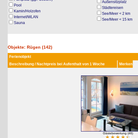
Außensitzplatz
Pool
Städtereisen
Kamin/Holzofen
See/Meer < 2 km
Internet/WLAN
See/Meer < 15 km
Sauna
Objekte: Rügen (142)
Ferienobjekt
Beschreibung / Nachtpreis bei Aufenthalt von 1 Woche
Merken
Gästebewertung (46)