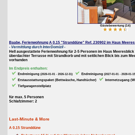
Gästebewertung (14)
Baabe, Ferienwohnung A 0.15 "Stranddüne" Ref. 230902 im Haus Meeresblic
- Vermittlung durch InterDomizil -
Hell ausgestattete Ferienwohnung für 2-5 Personen im Haus Meeresblick mit z
überdachter Terrasse mit Strandkorb und mit seitlichen Blick bis zum Meer
vorhanden
Im Endpreis enthalten:
Endreinigung
Endreinigung
(2026-01-01 - 2026-12-31)
(2027-01-01 - 2028-01-15)
Erstausstattungspaket (Bettwäsche, Handtücher)
Internetzugang (WLAN
Tiefgaragenstellplatz
für max. 5 Personen
Schlafzimmer: 2
Last-Minute & More
A 0.15 Stranddüne