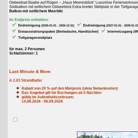
Ostseebad Baabe auf Rügen – „Haus Meeresblick“ Luxuriöse Ferienwohnung „Stra
Südbalkon mit seitlichem Ostseeblick Extra-breiter Stellplatz in der Tiefgara
Balkon mit seitlichem Meerblic
Im Endpreis enthalten:
Endreinigung
Endreinigung
(2026-01-01 - 2026-12-31)
(2027-01-01 - 2028-01-15)
Erstausstattungspaket (Bettwäsche, Handtücher)
Internetzugang (WLAN
Tiefgaragenstellplatz
für max. 2 Personen
Schlafzimmer: 1
Last-Minute & More
A 2.03 Strandhafer
Rabatt von
20
% auf den Mietpreis (ohne Nebenkosten)
Das Angebot gilt für Buchungen ab
5
Nächten
gültig im Aufenthaltszeitraum:
14.08.2026 - 06.09.2026