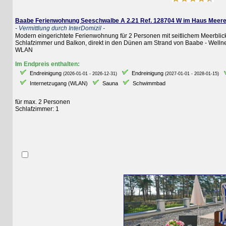
Baabe Ferienwohnung Seeschwalbe A 2.21 Ref. 128704 W im Haus Meeresbli
- Vermittlung durch InterDomizil -
Modern eingerichtete Ferienwohnung für 2 Personen mit seitlichem Meerblick in
Schlafzimmer und Balkon, direkt in den Dünen am Strand von Baabe - Wellness
WLAN
Im Endpreis enthalten:
Endreinigung
Endreinigung
E
(2026-01-01 - 2026-12-31)
(2027-01-01 - 2028-01-15)
Internetzugang (WLAN)
Sauna
Schwimmbad
für max. 2 Personen
Schlafzimmer: 1