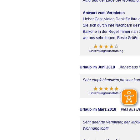
Aufgrund der Lage der Wohnung, 
Antwort vom Vermieter:
Lieber Gast, vielen Dank für Ihre
Sie sich durch Ihre Nachbarn ges
Balkone in der Regel immer nah 
wir uns sehr freuen. Beste Grüße 
Einrichtung/Ausstattung
Urlaub im Juni 2018
Annett aus 
Sehr empfehlenswert,da sehr kom
Einrichtung/Ausstattung
Urlaub im März 2018
Ines aus Be
Sehr geehrte Vermieter, der wirkl
Wohnung top!!!