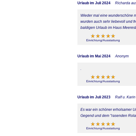
Urlaub im Juli 2024
Richarda au
Wieder mal eine wunderschöne mi
wurden auch sehr liebevoll und fr
baldigen Urlaub im Haus Meeresb
Einrichtung/Ausstattung
Urlaub im Mai 2024
Anonym
.
Einrichtung/Ausstattung
Urlaub im Juli 2023
Ralf u. Kari
Es war ein schöner erholsamer Ur
Gegend und dem "rasenden Rolan
Einrichtung/Ausstattung