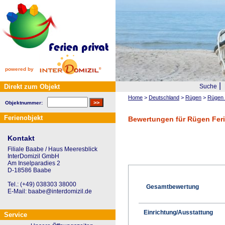
powered by
|
Direkt zum Objekt
Suche
Home
>
Deutschland
>
Rügen
>
Rügen 
Objektnummer:
Ferienobjekt
Bewertungen für Rügen Feri
Kontakt
Filiale Baabe / Haus Meeresblick
InterDomizil GmbH
Am Inselparadies 2
D-18586 Baabe
Tel.: (+49) 038303 38000
Gesamtbewertung
E-Mail: baabe@interdomizil.de
Einrichtung/Ausstattung
Service