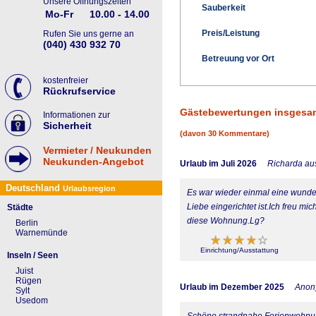
Unsere Öffnungszeiten
Sauberkeit
Mo-Fr
10.00 - 14.00
Preis/Leistung
Rufen Sie uns gerne an
(040) 430 932 70
Betreuung vor Ort
kostenfreier
Rückrufservice
Gästebewertungen insgesa
Informationen zur
Sicherheit
(davon 30 Kommentare)
Vermieter / Neukunden
Neukunden-Angebot
Urlaub im Juli 2026
Richarda au
Deutschland
Urlaubsregion
Es war wieder einmal eine wunder
Liebe eingerichtet ist.Ich freu m
Städte
diese Wohnung.Lg?
Berlin
Warnemünde
Einrichtung/Ausstattung
Inseln / Seen
Juist
Rügen
Urlaub im Dezember 2025
Anon
Sylt
Usedom
Schöne strandnahe Ferienwohnung