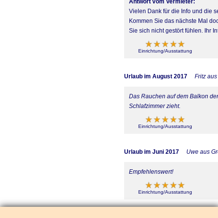
Antwort vom Vermieter:
Vielen Dank für die Info und die
Kommen Sie das nächste Mal doch 
Sie sich nicht gestört fühlen. Ihr 
Einrichtung/Ausstattung
Urlaub im August 2017
Fritz au
Das Rauchen auf dem Balkon der 
Schlafzimmer zieht.
Einrichtung/Ausstattung
Urlaub im Juni 2017
Uwe aus Gr
Empfehlenswert!
Einrichtung/Ausstattung
Urlaub im Juni 2017
Anonym