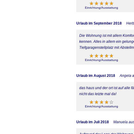
Einrichtung/Ausstattung
Urlaub im September 2018
Herb
Die Wohnung ist mit allem Komfor
kennen. Alles in allem ein gelung
Tiefgaragenstellplatz mit Abstellm
Einrichtung/Ausstattung
Urlaub im August 2018
Angela 
das haus und der ort ist auf alle
nicht das letzte mal da!
Einrichtung/Ausstattung
Urlaub im Juli 2018
Manuela aus