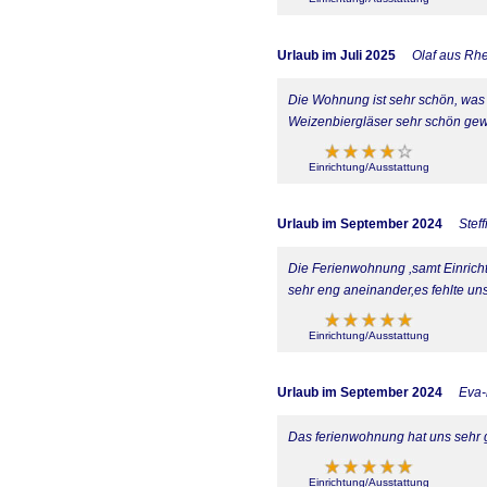
Urlaub im Juli 2025
Olaf aus Rh
Die Wohnung ist sehr schön, was 
Weizenbiergläser sehr schön ge
Einrichtung/Ausstattung
Urlaub im September 2024
Stef
Die Ferienwohnung ,samt Einricht
sehr eng aneinander,es fehlte uns
Einrichtung/Ausstattung
Urlaub im September 2024
Eva-
Das ferienwohnung hat uns sehr g
Einrichtung/Ausstattung