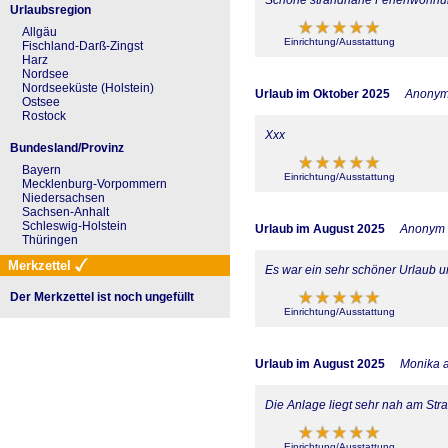
Urlaubsregion
Allgäu
Einrichtung/Ausstattung
Fischland-Darß-Zingst
Harz
Nordsee
Nordseeküste (Holstein)
Urlaub im Oktober 2025
Anony
Ostsee
Rostock
Xxx
Bundesland/Provinz
Bayern
Einrichtung/Ausstattung
Mecklenburg-Vorpommern
Niedersachsen
Sachsen-Anhalt
Schleswig-Holstein
Urlaub im August 2025
Anonym
Thüringen
Merkzettel
Es war ein sehr schöner Urlaub u
Der Merkzettel ist noch ungefüllt
Einrichtung/Ausstattung
Urlaub im August 2025
Monika a
Die Anlage liegt sehr nah am Str
Einrichtung/Ausstattung