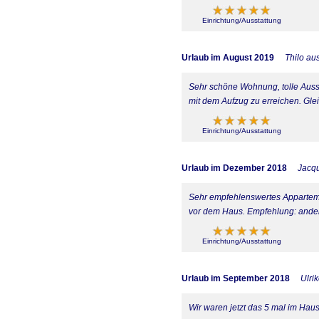
Einrichtung/Ausstattung
Urlaub im August 2019
Thilo au
Sehr schöne Wohnung, tolle Ausst
mit dem Aufzug zu erreichen. Gle
Einrichtung/Ausstattung
Urlaub im Dezember 2018
Jacqu
Sehr empfehlenswertes Appartemen
vor dem Haus. Empfehlung: ande
Einrichtung/Ausstattung
Urlaub im September 2018
Ulri
Wir waren jetzt das 5 mal im Ha