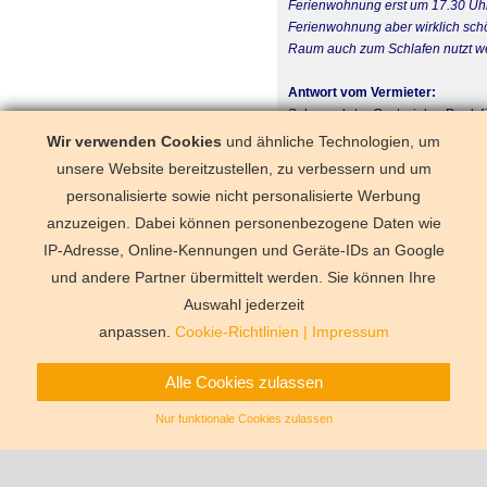
Ferienwohnung erst um 17.30 Uhr 
Ferienwohnung aber wirklich sch
Raum auch zum Schlafen nutzt wen
Antwort vom Vermieter:
Sehr geehrter Gast, vielen Dank 
Für die Verzögerung des Bezugs 
Wir verwenden Cookies
und ähnliche Technologien, um
riesiges Reinigungsaufkommen he
unsere Website bereitzustellen, zu verbessern und um
weiter. Beste Grüße Ihr Team von 
personalisierte sowie nicht personalisierte Werbung
anzuzeigen. Dabei können personenbezogene Daten wie
Einrichtung/Ausstattung
IP-Adresse, Online-Kennungen und Geräte-IDs an Google
und andere Partner übermittelt werden. Sie können Ihre
Deutschland
Florida
Frankre
Schweden
Schweiz
Spanien
Auswahl jederzeit
Vermittlungsbe
anpassen.
Cookie-Richtlinien
|
Impressum
Alle Cookies zulassen
Nur funktionale Cookies zulassen