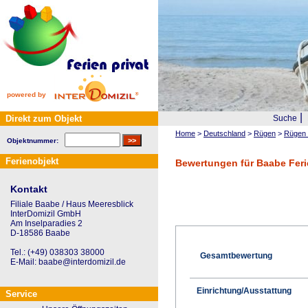
powered by
|
Direkt zum Objekt
Suche
Home
>
Deutschland
>
Rügen
>
Rügen 
Objektnummer:
Ferienobjekt
Bewertungen für Baabe Feri
Kontakt
Filiale Baabe / Haus Meeresblick
InterDomizil GmbH
Am Inselparadies 2
D-18586 Baabe
Tel.: (+49) 038303 38000
Gesamtbewertung
E-Mail: baabe@interdomizil.de
Einrichtung/Ausstattung
Service