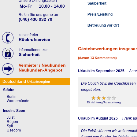
Unsere Öffnungszeiten
Sauberkeit
Mo-Fr
10.00 - 14.00
Preis/Leistung
Rufen Sie uns gerne an
(040) 430 932 70
Betreuung vor Ort
kostenfreier
Rückrufservice
Gästebewertungen insgesa
Informationen zur
Sicherheit
(davon 13 Kommentare)
Vermieter / Neukunden
Neukunden-Angebot
Urlaub im September 2025
Ano
Deutschland
Urlaubsregion
Die Couch bzw. die Couchkissen w
eingetreten.
Städte
Berlin
Warnemünde
Einrichtung/Ausstattung
Inseln / Seen
Juist
Urlaub im August 2025
Frank a
Rügen
Sylt
Usedom
Die FeWo können wir weiterempfe
Strand von Baabe. Im Objekt unten