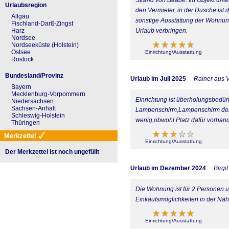
Urlaubsregion
den Vermieter, in der Dusche ist 
Allgäu
sonstige Ausstattung der Wohnung
Fischland-Darß-Zingst
Urlaub verbringen.
Harz
Nordsee
Nordseeküste (Holstein)
Ostsee
Einrichtung/Ausstattung
Rostock
Bundesland/Provinz
Urlaub im Juli 2025
Rainer aus 
Bayern
Mecklenburg-Vorpommern
Einrichtung ist überholungsbedür
Niedersachsen
Sachsen-Anhalt
Lampenschirm,Lampenschirm der 
Schleswig-Holstein
wenig,obwohl Platz dafür vorha
Thüringen
Merkzettel
Einrichtung/Ausstattung
Der Merkzettel ist noch ungefüllt
Urlaub im Dezember 2024
Birgi
Die Wohnung ist für 2 Personen u
Einkaufsmöglichkeiten in der Nähe
Einrichtung/Ausstattung