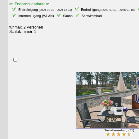
Im Endpreis enthalten:
Endreinigung
Endreinigung
E
(2026-01-01 - 2026-12-31)
(2027-01-01 - 2028-01-15)
Internetzugang (WLAN)
Sauna
Schwimmbad
für max. 2 Personen
Schlafzimmer: 1
Gästebewertung (71)