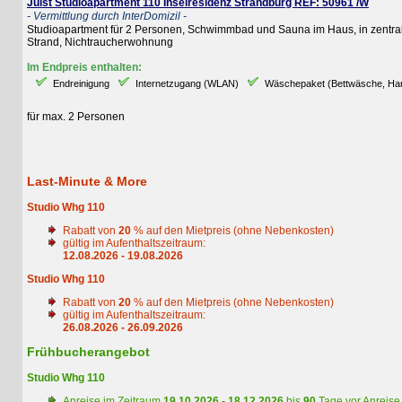
Juist Studioapartment 110 Inselresidenz Strandburg REF: 50961 /W
- Vermittlung durch InterDomizil -
Studioapartment für 2 Personen, Schwimmbad und Sauna im Haus, in zentraler L
Strand, Nichtraucherwohnung
Im Endpreis enthalten:
Endreinigung
Internetzugang (WLAN)
Wäschepaket (Bettwäsche, Handtüc
für max. 2 Personen
Last-Minute & More
Studio Whg 110
Rabatt von
20
% auf den Mietpreis (ohne Nebenkosten)
gültig im Aufenthaltszeitraum:
12.08.2026 - 19.08.2026
Studio Whg 110
Rabatt von
20
% auf den Mietpreis (ohne Nebenkosten)
gültig im Aufenthaltszeitraum:
26.08.2026 - 26.09.2026
Frühbucherangebot
Studio Whg 110
Anreise im Zeitraum
19.10.2026 - 18.12.2026
bis
90
Tage vor Anreise
20
%