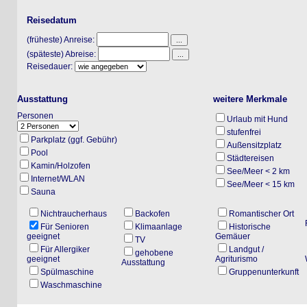
Reisedatum
(früheste) Anreise:
(späteste) Abreise:
Reisedauer:
Ausstattung
weitere Merkmale
Personen
Urlaub mit Hund
stufenfrei
Parkplatz (ggf. Gebühr)
Außensitzplatz
Pool
Städtereisen
Kamin/Holzofen
See/Meer < 2 km
Internet/WLAN
See/Meer < 15 km
Sauna
Nichtraucherhaus
Backofen
Romantischer Ort
Fami
Für Senioren
Klimaanlage
Historische
geeignet
Gemäuer
G
TV
Für Allergiker
Landgut /
gehobene
geeignet
Agriturismo
Wand
Ausstattung
Spülmaschine
Gruppenunterkunft
R
Waschmaschine