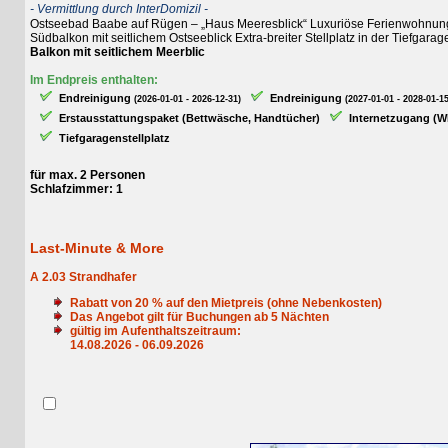
- Vermittlung durch InterDomizil -
Ostseebad Baabe auf Rügen – „Haus Meeresblick“ Luxuriöse Ferienwohnung „Stra
Südbalkon mit seitlichem Ostseeblick Extra-breiter Stellplatz in der Tiefgara
Balkon mit seitlichem Meerblic
Im Endpreis enthalten:
Endreinigung
Endreinigung
(2026-01-01 - 2026-12-31)
(2027-01-01 - 2028-01-15)
Erstausstattungspaket (Bettwäsche, Handtücher)
Internetzugang (WLAN
Tiefgaragenstellplatz
für max. 2 Personen
Schlafzimmer: 1
Last-Minute & More
A 2.03 Strandhafer
Rabatt von
20
% auf den Mietpreis (ohne Nebenkosten)
Das Angebot gilt für Buchungen ab
5
Nächten
gültig im Aufenthaltszeitraum:
14.08.2026 - 06.09.2026