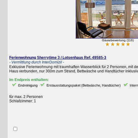
Gästebewertung (116)
Ferienwohnung Sherrytime 3 / Lotsenhaus Ref. 49585-3
- Vermittlung durch InterDomizil -
Exklusive Ferienwohnung mit traumhaften Wasserblick für 2 Personen, mit dem al
Haus verbunden, nur 300m zum Strand, Bettwäsche und Handtücher inklusive, Pa
Im Endpreis enthalten:
Endreinigung
Erstausstattungspaket (Bettwäsche, Handtücher)
Internetz
für max. 2 Personen
Schlafzimmer: 1