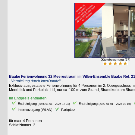
Gästebewertung (27)
Baabe Ferienwohnung 32 Meerestraum im Villen-Ensemble Baabe Ref. 21265
- Vermittlung durch InterDomizil -
Exklusiv ausgestattete Ferienwohnung für 4 Personen im 2. Obergeschoss mit 2 S
Meerblick und Parkplatz, Lift, nur ca. 100 m zum Strand, Strandkorb am Strand ink
Im Endpreis enthalten:
Endreinigung
Endreinigung
E
(2026-01-01 - 2026-12-31)
(2027-01-01 - 2028-01-15)
Internetzugang (WLAN)
Parkplatz
für max. 4 Personen
Schlafzimmer: 2