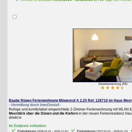
Gästebewertung (48)
Baabe Rügen Ferienwohnung Möwenruf A 2.25 Ref. 128710 im Haus Meeresbl
- Vermittlung durch InterDomizil -
Ruhige und komfortabel eingerichtete 2-Zimmer-Ferienwohnung mit WLAN für 4 P
Meerblick über die Dünen und die Kiefern
in der neuen Ferienresidenz Haus M
direkt in
Im Endpreis enthalten:
Endreinigung
Endreinigung
E
(2026-01-01 - 2026-12-31)
(2027-01-01 - 2028-01-15)