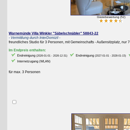
Gästebewertung (52)
Warnemünde Villa Winkler "Säbelschnäbler" 58843-22
- Vermittlung durch InterDomizil -
freundliches Studio für 3 Personen, mit Gemeinschafts - Außensitzplatz, nur 70
Im Endpreis enthalten:
Endreinigung
Endreinigung
E
(2026-01-01 - 2026-12-31)
(2027-01-01 - 2028-01-15)
Internetzugang (WLAN)
für max. 3 Personen