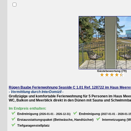
Gästebewertung (79)
Rügen Baabe Ferienwohnung Seaside C 1.01 Ref. 128722 im Haus Meeresblic
- Vermittlung durch InterDomizil -
Großzügige und komfortable Ferienwohnung für 5 Personen im Haus Meeresbl
WC, Balkon
und Meerblick
direkt in den Dünen mit Sauna und Schwimmbad i
Im Endpreis enthalten:
Endreinigung
Endreinigung
(2026-01-01 - 2026-12-31)
(2027-01-01 - 2028-01-15)
Erstausstattungspaket (Bettwäsche, Handtücher)
Internetzugang (WLAN
Tiefgaragenstellplatz