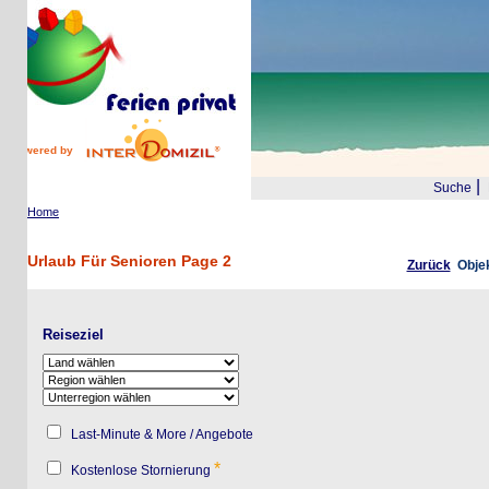
wered by
|
Suche
Reis
Home
Urlaub Für Senioren Page 2
Zurück
Objekte 2
Reiseziel
Last-Minute & More / Angebote
*
Kostenlose Stornierung