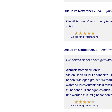
Urlaub im November 2024
Sybil
Die Wohnung ist sehr zu empfehle
schön.
Einrichtung/Ausstattung
Urlaub im Oktober 2024
Anony
Die beiden Bäder haben gemüffel
Antwort vom Vermieter:
Vielen Dank für Ihr Feedback zu
haben. Wir legen größten Wert au
während Ihres Aufenthalts direk
zu beheben. Bisher gab es auch
und werden zukünftig besonderes 
Einrichtung/Ausstattung