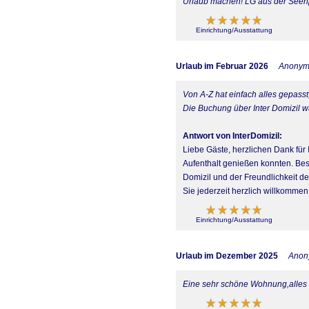
Urlaub machen! LG aus der Seenp
Einrichtung/Ausstattung
Urlaub im Februar 2026
Anony
Von A-Z hat einfach alles gepass
Die Buchung über Inter Domizil wa
Antwort von InterDomizil:
Liebe Gäste, herzlichen Dank für 
Aufenthalt genießen konnten. Bes
Domizil und der Freundlichkeit de
Sie jederzeit herzlich willkommen
Einrichtung/Ausstattung
Urlaub im Dezember 2025
Anon
Eine sehr schöne Wohnung,alles