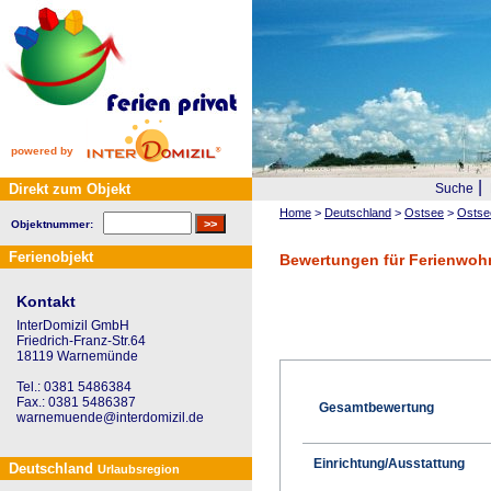
powered by
|
Direkt zum Objekt
Suche
Home
>
Deutschland
>
Ostsee
>
Ostse
Objektnummer:
Ferienobjekt
Bewertungen für Ferienwoh
Kontakt
InterDomizil GmbH
Friedrich-Franz-Str.64
18119 Warnemünde
Tel.: 0381 5486384
Fax.: 0381 5486387
Gesamtbewertung
warnemuende@interdomizil.de
Einrichtung/Ausstattung
Deutschland
Urlaubsregion