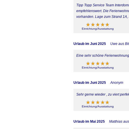
Tipp Topp Service Team Interdomiz
empfehlenswert. Die Ferienwohnung
vorhanden. Lage zum Strand 1A, L
Einrichtung/Ausstattung
Urlaub im Juni 2025
Uwe aus Bit
Eine sehr schöne Ferienwohnung 
Einrichtung/Ausstattung
Urlaub im Juni 2025
Anonym
Sehr gerne wieder , zu viert perfek
Einrichtung/Ausstattung
Urlaub im Mai 2025
Matthias au