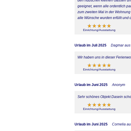
den hübschen kleinen Gassen und G
geeignet, wenn alle ordentlich pa
zum zweiten Mal in der Wohnung u
alle Wünsche wurden erfüllt und d
Einrichtung/Ausstattung
Urlaub im Juli 2025
Dagmar aus
Wir haben uns in dieser Ferienw
Einrichtung/Ausstattung
Urlaub im Juni 2025
Anonym
Sehr schönes Objekt Dasein scho
Einrichtung/Ausstattung
Urlaub im Juni 2025
Cornelia a