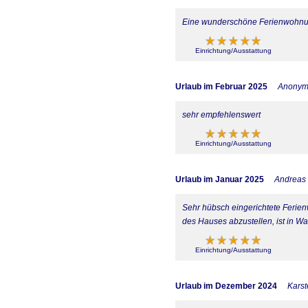
Eine wunderschöne Ferienwohnung
Einrichtung/Ausstattung
Urlaub im Februar 2025
Anony
sehr empfehlenswert
Einrichtung/Ausstattung
Urlaub im Januar 2025
Andreas 
Sehr hübsch eingerichtete Ferien
des Hauses abzustellen, ist in 
Einrichtung/Ausstattung
Urlaub im Dezember 2024
Kars