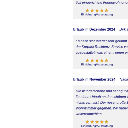
Toll eingerichtete Ferienwohnung,
Einrichtung/Ausstattung
Urlaub im Dezember 2024
Dirk 
Es hatte sich wieder,sehr geloh
der Kurpark Residenz. Service vo
ausgestattet- was einem, einen en
Einrichtung/Ausstattung
Urlaub im November 2024
Nadin
Die wunderschöne und sehr gut a
für einen Urlaub an der schönen O
nichts vermisst. Der riesengroße 
Wohnzimmer gegeben. Wir haben 
weiterempfehlen.
Einrichtung/Ausstattung