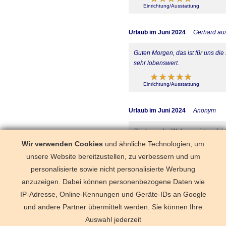
Einrichtung/Ausstattung
Urlaub im Juni 2024
Gerhard au
Guten Morgen, das ist für uns die
sehr lobenswert.
Einrichtung/Ausstattung
Urlaub im Juni 2024
Anonym
Die Lage der Wohnung ist perfekt!
schlimmeres. Leider spinnt der 
Wir verwenden Cookies
und ähnliche Technologien, um
muß sich nur zu helfen wissen, z.
unsere Website bereitzustellen, zu verbessern und um
denke, ich werde die Wohnung g
personalisierte sowie nicht personalisierte Werbung
anzuzeigen. Dabei können personenbezogene Daten wie
Einrichtung/Ausstattung
IP-Adresse, Online-Kennungen und Geräte-IDs an Google
und andere Partner übermittelt werden. Sie können Ihre
Deutschland
Florida
Frankre
Schweden
Schweiz
Spanien
Auswahl jederzeit