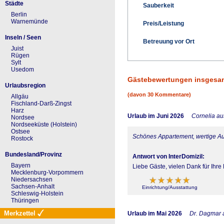
Städte
Sauberkeit
Berlin
Warnemünde
Preis/Leistung
Inseln / Seen
Betreuung vor Ort
Juist
Rügen
Sylt
Usedom
Gästebewertungen insgesa
Urlaubsregion
(davon 30 Kommentare)
Allgäu
Fischland-Darß-Zingst
Harz
Urlaub im Juni 2026
Cornelia a
Nordsee
Nordseeküste (Holstein)
Ostsee
Schönes Appartement, wertige Au
Rostock
Bundesland/Provinz
Antwort von InterDomizil:
Bayern
Liebe Gäste, vielen Dank für Ihr
Mecklenburg-Vorpommern
Niedersachsen
Sachsen-Anhalt
Einrichtung/Ausstattung
Schleswig-Holstein
Thüringen
Merkzettel
Urlaub im Mai 2026
Dr. Dagmar 