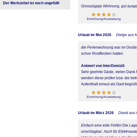
Der Merkzettel ist noch ungefüllt
Grosszügige Wohnung, gut ausges
Einrichtung/Ausstattung
Urlaub im Mai 2026
Dietge aus 
die Ferienwohnung war im Großen 
schon Rostflecken hatten.
Antwort von InterDomizil:
Sehr geehrte Gäste, vielen Dank
werden diese prüfen bzw. die bet
Aufenthalt erneut als Gast begrüß
Einrichtung/Ausstattung
Urlaub im März 2026
David aus 
Einfach eine tolle FeWo! Die Lag
unschlagbar. Auch für Elektroauto