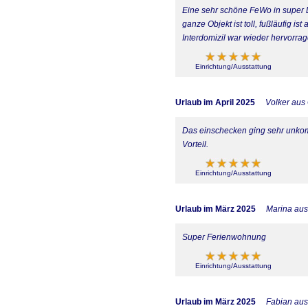
Eine sehr schöne FeWo in super La
ganze Objekt ist toll, fußläufig is
Interdomizil war wieder hervorr
Einrichtung/Ausstattung
Urlaub im April 2025
Volker aus 
Das einschecken ging sehr unkom
Vorteil.
Einrichtung/Ausstattung
Urlaub im März 2025
Marina aus
Super Ferienwohnung
Einrichtung/Ausstattung
Urlaub im März 2025
Fabian aus