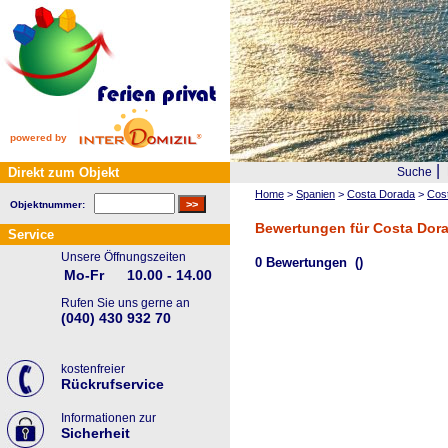
powered by
|
Direkt zum Objekt
Suche
Home
>
Spanien
>
Costa Dorada
>
Cos
Objektnummer:
Bewertungen für Costa Dora
Service
Unsere Öffnungszeiten
0 Bewertungen
()
Mo-Fr
10.00 - 14.00
Rufen Sie uns gerne an
(040) 430 932 70
kostenfreier
Rückrufservice
Informationen zur
Sicherheit