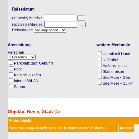
Reisedatum
(früheste) Anreise:
(späteste) Abreise:
Reisedauer:
Ausstattung
weitere Merkmale
Personen
Urlaub mit Hund
stufenfrei
Parkplatz (ggf. Gebühr)
Außensitzplatz
Pool
Städtereisen
Kamin/Holzofen
See/Meer < 2 km
Internet/WLAN
See/Meer < 15 km
Sauna
Objekte: Rovinj Stadt (1)
Ferienobjekt
Beschreibung / Nachtpreis bei Aufenthalt von 1 Woche
Merken