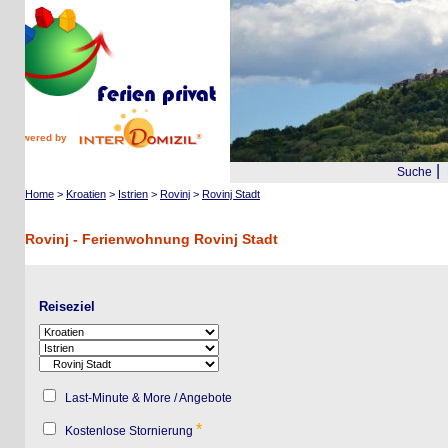
wered by
|
Suche
Reis
Home
>
Kroatien
>
Istrien
>
Rovinj
>
Rovinj Stadt
Rovinj - Ferienwohnung Rovinj Stadt
O
Reiseziel
Last-Minute & More / Angebote
*
Kostenlose Stornierung