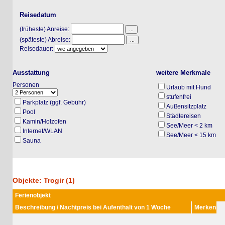
Reisedatum
(früheste) Anreise:
(späteste) Abreise:
Reisedauer:
Ausstattung
weitere Merkmale
Personen
Urlaub mit Hund
stufenfrei
Parkplatz (ggf. Gebühr)
Außensitzplatz
Pool
Städtereisen
Kamin/Holzofen
See/Meer < 2 km
Internet/WLAN
See/Meer < 15 km
Sauna
Objekte: Trogir (1)
Ferienobjekt
Beschreibung / Nachtpreis bei Aufenthalt von 1 Woche
Merken