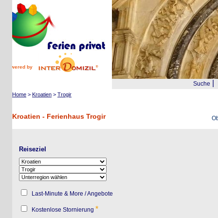
wered by
|
Suche
Reis
Home
>
Kroatien
>
Trogir
Kroatien - Ferienhaus Trogir
Objekte
Reiseziel
Last-Minute & More / Angebote
*
Kostenlose Stornierung