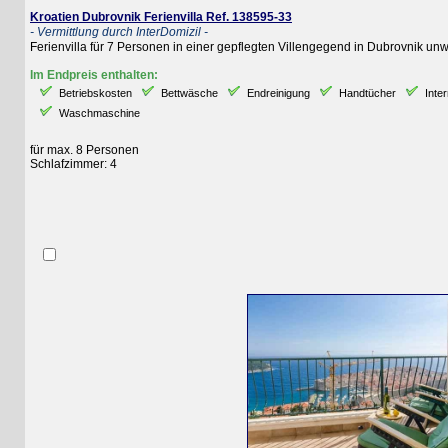
Kroatien Dubrovnik Ferienvilla Ref. 138595-33
- Vermittlung durch InterDomizil -
Ferienvilla für 7 Personen in einer gepflegten Villengegend in Dubrovnik unweit d
Im Endpreis enthalten:
Betriebskosten
Bettwäsche
Endreinigung
Handtücher
Internet
Waschmaschine
für max. 8 Personen
Schlafzimmer: 4