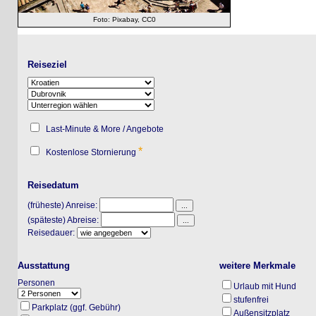
Foto: Pixabay, CC0
Reiseziel
Last-Minute & More / Angebote
*
Kostenlose Stornierung
Reisedatum
(früheste) Anreise:
(späteste) Abreise:
Reisedauer:
Ausstattung
weitere Merkmale
Personen
Urlaub mit Hund
stufenfrei
Parkplatz (ggf. Gebühr)
Außensitzplatz