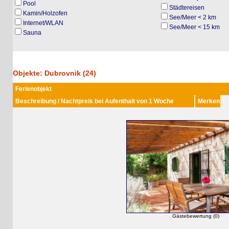
Pool
Städtereisen
Kamin/Holzofen
See/Meer < 2 km
Internet/WLAN
See/Meer < 15 km
Sauna
Objekte: Dubrovnik (24)
Ferienobjekt
Beschreibung / Nachtpreis bei Aufenthalt von 1 Woche
Merken
Gästebewertung (0)