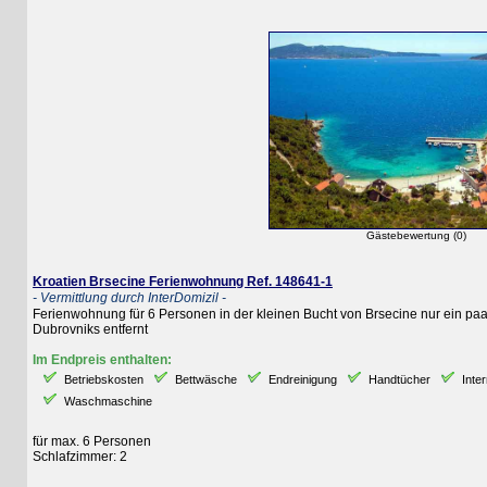
Gästebewertung (0)
Kroatien Brsecine Ferienwohnung Ref. 148641-1
- Vermittlung durch InterDomizil -
Ferienwohnung für 6 Personen in der kleinen Bucht von Brsecine nur ein paar Schr
Dubrovniks entfernt
Im Endpreis enthalten:
Betriebskosten
Bettwäsche
Endreinigung
Handtücher
Internet
Waschmaschine
für max. 6 Personen
Schlafzimmer: 2