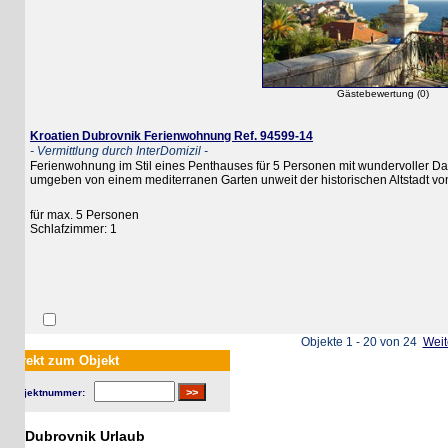
Gästebewertung (0)
Kroatien Dubrovnik Ferienwohnung Ref. 94599-14
- Vermittlung durch InterDomizil -
Ferienwohnung im Stil eines Penthauses für 5 Personen mit wundervoller Dachterra
umgeben von einem mediterranen Garten unweit der historischen Altstadt von Du
für max. 5 Personen
Schlafzimmer: 1
Objekte 1 - 20 von 24
Weiter
rekt zum Objekt
jektnummer:
Dubrovnik Urlaub