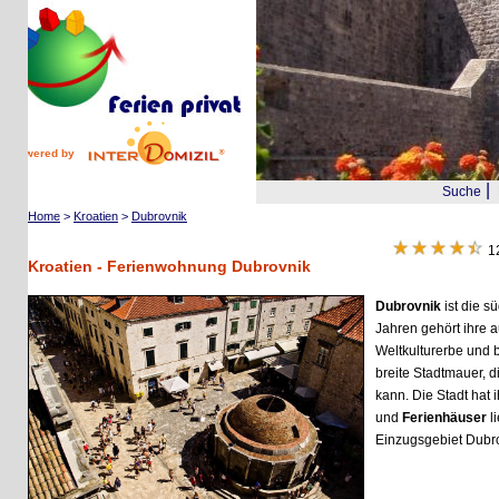
wered by
|
Suche
Reis
Home
>
Kroatien
>
Dubrovnik
12
Be
Kroatien - Ferienwohnung Dubrovnik
Dubrovnik
ist die südlic
Jahren gehört ihre autof
Weltkulturerbe und beein
breite Stadtmauer, die b
kann. Die Stadt hat ihre
und
Ferienhäuser
liegen
Einzugsgebiet Dubrovni