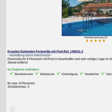
Gästebewertung (2)
Kroatien Dalmatien Ferienvilla mit Pool Ref. 148641-2
- Vermittlung durch InterDomizil -
Ferienvilla für 8 Personen mit Pool in traumhafter und sehr ruhiger Lage im Süd
Strand entfernt
Im Endpreis enthalten:
Betriebskosten
Bettwäsche
Endreinigung
Handtücher
Internet
für max. 8 Personen
Schlafzimmer: 3