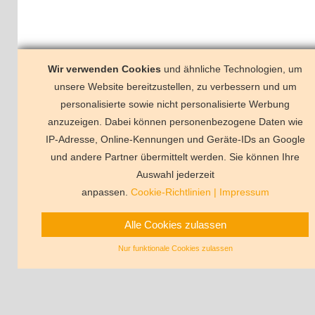
rkzettel
Wir verwenden Cookies
und ähnliche Technologien, um
r Merkzettel ist noch ungefüllt
unsere Website bereitzustellen, zu verbessern und um
personalisierte sowie nicht personalisierte Werbung
anzuzeigen. Dabei können personenbezogene Daten wie
Dubrovnik und Umgebung
IP-Adresse, Online-Kennungen und Geräte-IDs an Google
und andere Partner übermittelt werden. Sie können Ihre
Deutschland
Florida
Frankreich
Schweden
Schweiz
Spanien
Ts
Auswahl jederzeit
Vermittlungsbeding
anpassen.
Cookie-Richtlinien
|
Impressum
Alle Cookies zulassen
Nur funktionale Cookies zulassen