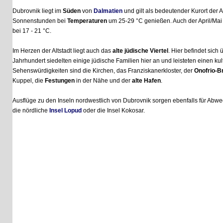
Dubrovnik liegt im
Süden
von
Dalmatien
und gilt als bedeutender Kurort der Adri
Sonnenstunden bei
Temperaturen
um 25-29 °C genießen. Auch der April/Mai und
bei 17 - 21 °C.
Im Herzen der Altstadt liegt auch das
alte jüdische Viertel
. Hier befindet sich übr
Jahrhundert siedelten einige jüdische Familien hier an und leisteten einen kulturell
Sehenswürdigkeiten sind die Kirchen, das Franziskanerkloster, der
Onofrio-Brunn
Kuppel, die
Festungen
in der Nähe und der
alte Hafen
.
Ausflüge zu den Inseln nordwestlich von Dubrovnik sorgen ebenfalls für Abwechslu
die nördliche
Insel Lopud
oder die Insel Kokosar.