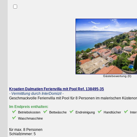
Gästebewertung (0)
Kroatien Dalmatien Ferienvilla mit Pool Ref. 138495-35
- Vermittlung durch InterDomizil -
Geschmackvolle Ferienvilla mit Pool für 8 Personen im malerischen Küstenort Ba
Im Endpreis enthalten:
Betriebskosten
Bettwäsche
Endreinigung
Handtücher
Internet
Waschmaschine
für max. 8 Personen
Schlafzimmer: 5