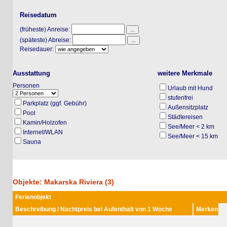
Reisedatum
(früheste) Anreise:
(späteste) Abreise:
Reisedauer:
Ausstattung
weitere Merkmale
Personen
Urlaub mit Hund
stufenfrei
Parkplatz (ggf. Gebühr)
Außensitzplatz
Pool
Städtereisen
Kamin/Holzofen
See/Meer < 2 km
Internet/WLAN
See/Meer < 15 km
Sauna
Objekte: Makarska Riviera (3)
Ferienobjekt
Beschreibung / Nachtpreis bei Aufenthalt von 1 Woche
Merken