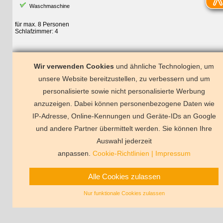
Waschmaschine
für max. 8 Personen
Schlafzimmer: 4
Wir verwenden Cookies
und ähnliche Technologien, um
unsere Website bereitzustellen, zu verbessern und um
personalisierte sowie nicht personalisierte Werbung
anzuzeigen. Dabei können personenbezogene Daten wie
Baska Voda
IP-Adresse, Online-Kennungen und Geräte-IDs an Google
und andere Partner übermittelt werden. Sie können Ihre
Deutschland
Florida
Frankreich
Schweden
Schweiz
Spanien
Ts
Auswahl jederzeit
Vermittlungsbeding
anpassen.
Cookie-Richtlinien
|
Impressum
Alle Cookies zulassen
Nur funktionale Cookies zulassen