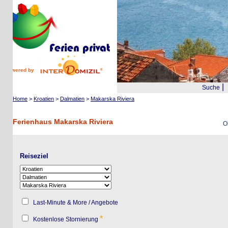
wered by
|
Suche
Reis
Home
>
Kroatien
>
Dalmatien
>
Makarska Riviera
Ferienhaus Makarska Riviera
Objekt
Reiseziel
Last-Minute & More / Angebote
*
Kostenlose Stornierung