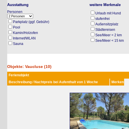
Ausstattung
weitere Merkmale
Personen
Urlaub mit Hund
stufenfrei
Parkplatz (ggf. Gebühr)
Außensitzplatz
Pool
Städtereisen
Kamin/Holzofen
See/Meer < 2 km
Internet/WLAN
See/Meer < 15 km
Sauna
Objekte: Vaucluse (10)
Ferienobjekt
Beschreibung / Nachtpreis bei Aufenthalt von 1 Woche
Merken