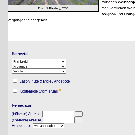
zwischen
Weinbergen
u
man köstlichen Wein, Oli
Foto: © Pixabay, CCO
Avignon
und
Orange
kan
Vergangenheit begeben.
Reiseziel
Last-Minute & More / Angebote
*
Kostenlose Stornierung
Reisedatum
(früheste) Anreise:
(späteste) Abreise:
Reisedauer: