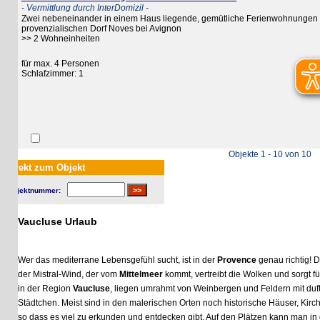
- Vermittlung durch InterDomizil -
Zwei nebeneinander in einem Haus liegende, gemütliche Ferienwohnungen für je 
provenzialischen Dorf Noves bei Avignon
>> 2 Wohneinheiten
für max. 4 Personen
Schlafzimmer: 1
Objekte 1 - 10 von 10
rekt zum Objekt
jektnummer:
Vaucluse Urlaub
Wer das mediterrane Lebensgefühl sucht, ist in der
Provence
genau richtig! Die G
der Mistral-Wind, der vom
Mittelmeer
kommt, vertreibt die Wolken und sorgt für e
in der Region
Vaucluse
, liegen umrahmt von Weinbergen und Feldern mit duftend
Städtchen. Meist sind in den malerischen Orten noch historische Häuser, Kirchen 
so dass es viel zu erkunden und entdecken gibt. Auf den Plätzen kann man in ge