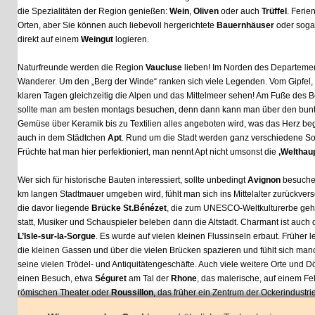
die Spezialitäten der Region genießen:
Wein
,
Oliven
oder auch
Trüffel
. Ferienwohn
Orten, aber Sie können auch liebevoll hergerichtete
Bauernhäuser
oder sogar
He
direkt auf einem
Weingut
logieren.
Naturfreunde werden die Region
Vaucluse
lieben! Im Norden des Departements is
Wanderer. Um den „Berg der Winde“ ranken sich viele Legenden. Vom Gipfel, der 
klaren Tagen gleichzeitig die Alpen und das Mittelmeer sehen! Am Fuße des Berges
sollte man am besten montags besuchen, denn dann kann man über den bunten 
Gemüse über Keramik bis zu Textilien alles angeboten wird, was das Herz begeh
auch in dem Städtchen
Apt
. Rund um die Stadt werden ganz verschiedene Sorten 
Früchte hat man hier perfektioniert, man nennt Apt nicht umsonst die
‚Welthauptsta
Wer sich für historische Bauten interessiert, sollte unbedingt
Avignon
besuchen. In 
km langen Stadtmauer umgeben wird, fühlt man sich ins Mittelalter zurückversetzt.
die davor liegende
Brücke St.Bénézet
, die zum UNESCO-Weltkulturerbe gehören. I
statt, Musiker und Schauspieler beleben dann die Altstadt. Charmant ist auch das
L’Isle-sur-la-Sorgue
. Es wurde auf vielen kleinen Flussinseln erbaut. Früher lebt
die kleinen Gassen und über die vielen Brücken spazieren und fühlt sich manchmal f
seine vielen Trödel- und Antiquitätengeschäfte. Auch viele weitere Orte und Dörfe
einen Besuch, etwa
Séguret
am Tal der
Rhone
, das malerische, auf einem Felse
römischen Theater oder
Roussillon
, das früher ein Zentrum der Ockerindustrie w
Rot- und Ockertönen erkennt.