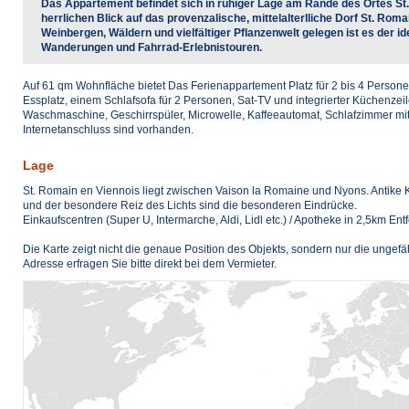
Das Appartement befindet sich in ruhiger Lage am Rande des Ortes St.
herrlichen Blick auf das provenzalische, mittelalterlliche Dorf St. Rom
Weinbergen, Wäldern und vielfältiger Pflanzenwelt gelegen ist es der 
Wanderungen und Fahrrad-Erlebnistouren.
Auf 61 qm Wohnfläche bietet Das Ferienappartement Platz für 2 bis 4 Person
Essplatz, einem Schlafsofa für 2 Personen, Sat-TV und integrierter Küchenzeil
Waschmaschine, Geschirrspüler, Microwelle, Kaffeeautomat, Schlafzimmer mi
Internetanschluss sind vorhanden.
Lage
St. Romain en Viennois liegt zwischen Vaison la Romaine und Nyons. Antike 
und der besondere Reiz des Lichts sind die besonderen Eindrücke.
Einkaufscentren (Super U, Intermarche, Aldi, Lidl etc.) / Apotheke in 2,5km En
Die Karte zeigt nicht die genaue Position des Objekts, sondern nur die ungef
Adresse erfragen Sie bitte direkt bei dem Vermieter.