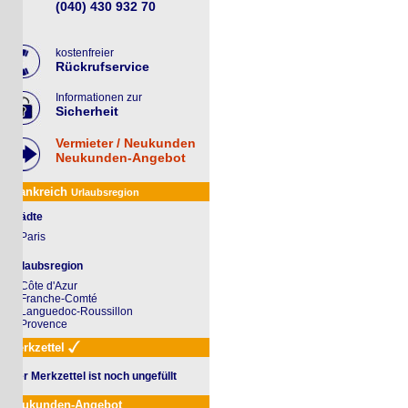
(040) 430 932 70
kostenfreier
Rückrufservice
Informationen zur
Sicherheit
Vermieter / Neukunden
Neukunden-Angebot
ankreich
Urlaubsregion
ädte
Paris
laubsregion
Côte d'Azur
Franche-Comté
Languedoc-Roussillon
Provence
rkzettel
r Merkzettel ist noch ungefüllt
ukunden-Angebot