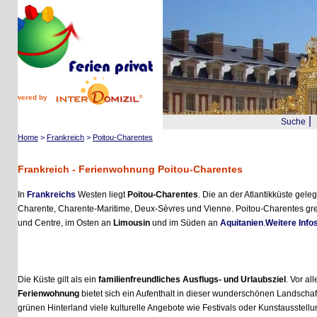
wered by
|
Suche
Reis
Home
>
Frankreich
>
Poitou-Charentes
Frankreich - Ferienwohnung Poitou-Charentes
In
Frankreichs
Westen liegt
Poitou-Charentes
. Die an der Atlantikküste gelegene 
Charente, Charente-Maritime, Deux-Sèvres und Vienne. Poitou-Charentes grenzt
und Centre, im Osten an
Limousin
und im Süden an
Aquitanien
.
Weitere Infos
Die Küste gilt als ein
familienfreundliches Ausflugs- und Urlaubsziel
. Vor allem 
Ferienwohnung
bietet sich ein Aufenthalt in dieser wunderschönen Landschaft an.
grünen Hinterland viele kulturelle Angebote wie Festivals oder Kunstausstellungen 