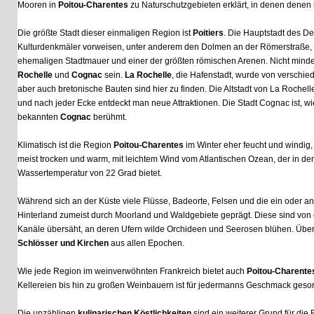
Mooren in
Poitou-Charentes
zu Naturschutzgebieten erklärt, in denen denen man
Die größte Stadt dieser einmaligen Region ist
Poitiers
. Die Hauptstadt des Depar
Kulturdenkmäler vorweisen, unter anderem den Dolmen an der Römerstraße, zahlr
ehemaligen Stadtmauer und einer der größten römischen Arenen. Nicht minder beka
Rochelle
und
Cognac
sein.
La Rochelle
, die Hafenstadt, wurde von verschieden
aber auch bretonische Bauten sind hier zu finden. Die Altstadt von La Rochelle be
und nach jeder Ecke entdeckt man neue Attraktionen. Die Stadt Cognac ist, wie der 
bekannten
Cognac
berühmt.
Klimatisch ist die Region
Poitou-Charentes
im Winter eher feucht und windig, abe
meist trocken und warm, mit leichtem Wind vom Atlantischen Ozean, der in de
Wassertemperatur von 22 Grad bietet.
Während sich an der Küste viele Flüsse, Badeorte, Felsen und die ein oder andere 
Hinterland zumeist durch Moorland und Waldgebiete geprägt. Diese sind von ein
Kanäle übersäht, an deren Ufern wilde Orchideen und Seerosen blühen. Über die
Schlösser und Kirchen
aus allen Epochen.
Wie jede Region im weinverwöhnten Frankreich bietet auch
Poitou-Charentes
unz
Kellereien bis hin zu großen Weinbauern ist für jedermanns Geschmack gesorgt.
Die unzähligen
kulinarischen Köstlichkeiten
sind ein weiterer Grund für die Beli