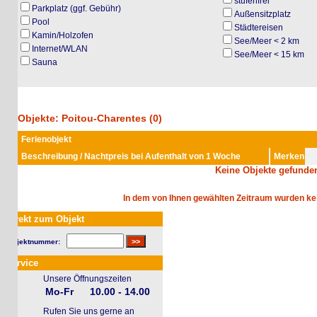
stufenfrei
Parkplatz (ggf. Gebühr)
Außensitzplatz
Pool
Städtereisen
Kamin/Holzofen
See/Meer < 2 km
Internet/WLAN
See/Meer < 15 km
Sauna
Objekte: Poitou-Charentes (0)
Ferienobjekt
Beschreibung / Nachtpreis bei Aufenthalt von 1 Woche
Merken
Keine Objekte gefunden
In dem von Ihnen gewählten Zeitraum wurden keine 
rekt zum Objekt
jektnummer:
rvice
Unsere Öffnungszeiten
Mo-Fr
10.00 - 14.00
Rufen Sie uns gerne an