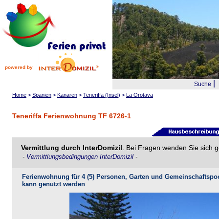
powered by
|
Suche
Home
>
Spanien
>
Kanaren
>
Teneriffa (Insel)
>
La Orotava
Teneriffa Ferienwohnung TF 6726-1
Vermittlung durch InterDomizil
. Bei Fragen wenden Sie sich g
-
Vermittlungsbedingungen InterDomizil
-
Ferienwohnung für 4 (5) Personen, Garten und Gemeinschaftspoo
kann genutzt werden