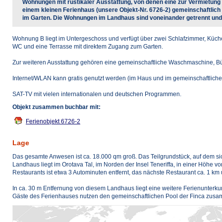
Wohnungen mit rustikaler Ausstattung, von denen eine zur Vermietung
einem kleinen Ferienhaus (unsere Objekt-Nr. 6726-2) gemeinschaftlich 
im Garten. Die Wohnungen im Landhaus sind voneinander getrennt und
Wohnung B liegt im Untergeschoss und verfügt über zwei Schlafzimmer, Küch
WC und eine Terrasse mit direktem Zugang zum Garten.
Zur weiteren Ausstattung gehören eine gemeinschaftliche Waschmaschine, Bü
Internet/WLAN kann gratis genutzt werden (im Haus und im gemeinschaftlich
SAT-TV mit vielen internationalen und deutschen Programmen.
Objekt zusammen buchbar mit:
Ferienobjekt 6726-2
Lage
Das gesamte Anwesen ist ca. 18.000 qm groß. Das Teilgrundstück, auf dem sich 
Landhaus liegt im Orotava Tal, im Norden der Insel Teneriffa, in einer Höhe 
Restaurants ist etwa 3 Autominuten entfernt, das nächste Restaurant ca. 1 km 
In ca. 30 m Entfernung von diesem Landhaus liegt eine weitere Ferienunterkun
Gäste des Ferienhauses nutzen den gemeinschaftlichen Pool der Finca zus