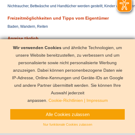
Nichtraucher, Bettwäsche und Handtücher werden gestellt, Kinder willkommen
Freizeitmöglichkeiten und Tipps vom Eigentümer
Baden, Wandern, Reiten
Anreise täglich
mit dem Pkw
Auto notwen
Wir verwenden Cookies
und ähnliche Technologien, um
unsere Website bereitzustellen, zu verbessern und um
mit dem Flugzeug
Teneriffa No
personalisierte sowie nicht personalisierte Werbung
Entfernung Flughafen Teneriffa Süd/Reina Sofia ca. 100 km
anzuzeigen. Dabei können personenbezogene Daten wie
IP-Adresse, Online-Kennungen und Geräte-IDs an Google
und andere Partner übermittelt werden. Sie können Ihre
Deutschland
Florida
Frankre
Schweden
Schweiz
Spanien
Auswahl jederzeit
Vermittlungsbe
anpassen.
Cookie-Richtlinien
|
Impressum
Alle Cookies zulassen
Nur funktionale Cookies zulassen