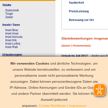
Sauberkeit
Städte
Dubrovnik
Preis/Leistung
Trogir
Zadar
Betreuung vor Ort
Inseln / Seen
Insel Brac
Insel Hvar
Insel Korcula
Gästebewertungen insgesa
Insel Krk
Insel Lošinj
(davon 1 Kommentare)
Insel Rab
Urlaubsregion
Urlaub im Juli 2017
Andre aus R
Dalmatien
Wir verwenden Cookies
und ähnliche Technologien, um
Istrien
Ruhige saubere Wohnung. Vermieter
Kvarner Bucht
unsere Website bereitzustellen, zu verbessern und um
Merkzettel
personalisierte sowie nicht personalisierte Werbung
Einrichtung/Ausstattung
Der Merkzettel ist noch ungefüllt
anzuzeigen. Dabei können personenbezogene Daten wie
IP-Adresse, Online-Kennungen und Geräte-IDs an Google
und andere Partner übermittelt werden. Sie können Ihre
Deutschland
Florida
Frankre
Schweden
Schweiz
Spanien
Auswahl jederzeit
Vermittlungsbe
anpassen.
Cookie-Richtlinien
|
Impressum