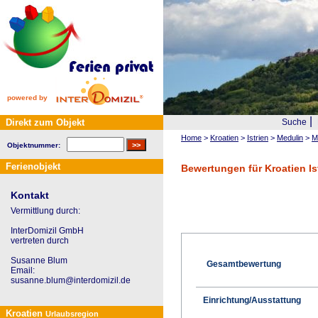
powered by
|
Direkt zum Objekt
Suche
Home
>
Kroatien
>
Istrien
>
Medulin
>
M
Objektnummer:
Ferienobjekt
Bewertungen für Kroatien I
Kontakt
Vermittlung durch:
InterDomizil GmbH
vertreten durch
Susanne Blum
Gesamtbewertung
Email:
susanne.blum@interdomizil.de
Einrichtung/Ausstattung
Kroatien
Urlaubsregion