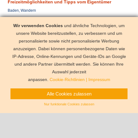
Freizeitmöglichkeiten und Tipps vom Eigentümer
Baden, Wandern
Anreise täglich
Wir verwenden Cookies
und ähnliche Technologien, um
mit dem Pkw
Auto notwen
unsere Website bereitzustellen, zu verbessern und um
mit dem Flugzeug
Las Palmas/
personalisierte sowie nicht personalisierte Werbung
anzuzeigen. Dabei können personenbezogene Daten wie
IP-Adresse, Online-Kennungen und Geräte-IDs an Google
und andere Partner übermittelt werden. Sie können Ihre
Deutschland
Florida
Frankre
Schweden
Schweiz
Spanien
Auswahl jederzeit
Vermittlungsbe
anpassen.
Cookie-Richtlinien
|
Impressum
Alle Cookies zulassen
Nur funktionale Cookies zulassen