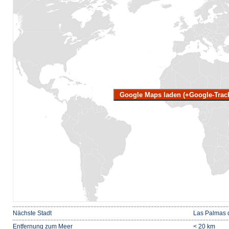
Google Maps laden (+Google-Trac
Nächste Stadt
Las Palmas 
Entfernung zum Meer
< 20 km