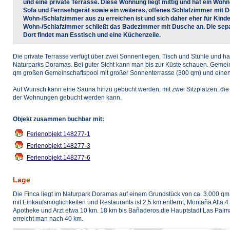
und eine private Terrasse. Diese Wohnung liegt mittig und hat ein Woh
Sofa und Fernsehgerät sowie ein weiteres, offenes Schlafzimmer mit D
Wohn-/Schlafzimmer aus zu erreichen ist und sich daher eher für Kinde
Wohn-/Schlafzimmer schließt das Badezimmer mit Dusche an. Die sepa
Dort findet man Esstisch und eine Küchenzeile.
Die private Terrasse verfügt über zwei Sonnenliegen, Tisch und Stühle und h
Naturparks Doramas. Bei guter Sicht kann man bis zur Küste schauen. Gemein
qm großen Gemeinschaftspool mit großer Sonnenterrasse (300 qm) und eine
Auf Wunsch kann eine Sauna hinzu gebucht werden, mit zwei Sitzplätzen, die
der Wohnungen gebucht werden kann.
Objekt zusammen buchbar mit:
Ferienobjekt 148277-1
Ferienobjekt 148277-3
Ferienobjekt 148277-6
Lage
Die Finca liegt im Naturpark Doramas auf einem Grundstück von ca. 3.000 qm
mit Einkaufsmöglichkeiten und Restaurants ist 2,5 km entfernt, Montaña Alta 4
Apotheke und Arzt etwa 10 km. 18 km bis Bañaderos,die Hauptstadt Las Palm
erreicht man nach 40 km.