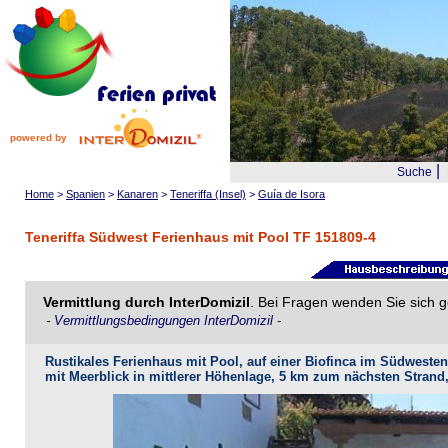
powered by
|
Suche
Home
>
Spanien
>
Kanaren
>
Teneriffa (Insel)
>
Guía de Isora
Teneriffa Südwest Ferienhaus mit Pool TF 151809-4
Vermittlung durch InterDomizil
. Bei Fragen wenden Sie sich g
-
Vermittlungsbedingungen InterDomizil
-
Rustikales Ferienhaus mit Pool, auf einer Biofinca im Südwesten
mit Meerblick in mittlerer Höhenlage, 5 km zum nächsten Strand,