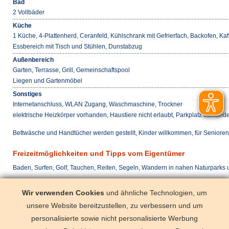
Bad
2 Vollbäder
Küche
1 Küche, 4-Plattenherd, Ceranfeld, Kühlschrank mit Gefrierfach, Backofen, Ka
Essbereich mit Tisch und Stühlen, Dunstabzug
Außenbereich
Garten, Terrasse, Grill, Gemeinschaftspool
Liegen und Gartenmöbel
Sonstiges
Internetanschluss, WLAN Zugang, Waschmaschine, Trockner
elektrische Heizkörper vorhanden, Haustiere nicht erlaubt, Parkplatz vorhand
Bettwäsche und Handtücher werden gestellt, Kinder willkommen, für Seniore
Freizeitmöglichkeiten und Tipps vom Eigentümer
Baden, Surfen, Golf, Tauchen, Reiten, Segeln, Wandern in nahen Naturparks
Anreise täglich
Wir verwenden Cookies
und ähnliche Technologien, um
mit dem Pkw
Auto notwen
unsere Website bereitzustellen, zu verbessern und um
mit dem Flugzeug
Teneriffa Sü
personalisierte sowie nicht personalisierte Werbung