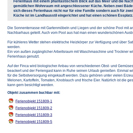
Ferienhaus mit einem phantastischem Blick auf das Meer und die Nac
gemütlichen Wohnraum mit angeschlossener Küche. Neben zwei Bädern
sich dieses Ferienhaus nicht nur für eine Familie sondern auch für zwei
Küche ist im Landhausstil eingerichtet und hat einen schönen Essplatz
Die Sonnenterrasse mit Gartenmöbeln und Liegen und der schöne Pool mit a
Nachbarhaus geteilt. Auch vom Pool aus hat man einen wunderschönen Ausbli
Für kühleres Wetter stehen elektrische Heizkörper zur Verfügung und über 
werden.
Ein von außen zugänglicher Arbeitsraum mit Waschmaschine und Trockner wi
Ferienhaus genutzt.
Auf der Finca wird biologischer Anbau von verschiedenen Obst- und Gemüsesor
beackert und der Feriengast kann in Ruhe seinen Urlaub genießen. Einmal wö
für die Selbstversorgung eingekauft werden. Dazu gehören unter vielen Erzeu
Melonen, Kartoffeln, Tomaten, Knoblauch und frische Eier. Natürlich ist die g
kann gern besichtigt werden.
Objekt zusammen buchbar mit:
Ferienobjekt 151809-1
Ferienobjekt 151809-2
Ferienobjekt 151809-3
Ferienobjekt 151809-5