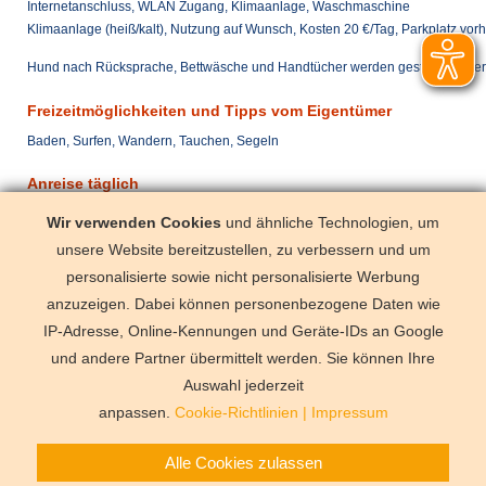
Internetanschluss, WLAN Zugang, Klimaanlage, Waschmaschine
Klimaanlage (heiß/kalt), Nutzung auf Wunsch, Kosten 20 €/Tag, Parkplatz vo
Hund nach Rücksprache, Bettwäsche und Handtücher werden gestellt, Kinde
Freizeitmöglichkeiten und Tipps vom Eigentümer
Baden, Surfen, Wandern, Tauchen, Segeln
Anreise täglich
mit dem Zug
Campos (< 2
Wir verwenden Cookies
und ähnliche Technologien, um
mit dem Pkw
Auto notwen
unsere Website bereitzustellen, zu verbessern und um
mit dem Flugzeug
Palma de Mal
personalisierte sowie nicht personalisierte Werbung
anzuzeigen. Dabei können personenbezogene Daten wie
IP-Adresse, Online-Kennungen und Geräte-IDs an Google
und andere Partner übermittelt werden. Sie können Ihre
Deutschland
Florida
Frankre
Schweden
Schweiz
Spanien
Auswahl jederzeit
Vermittlungsbe
anpassen.
Cookie-Richtlinien
|
Impressum
Alle Cookies zulassen