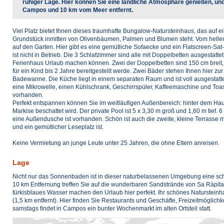
ruhiger Lage. Hier können Sie eine ländliche Atmosphäre genießen, u
Campos und 10 km vom Meer entfernt.
Viel Platz bietet Ihnen dieses traumhafte Bungalow-Natursteinhaus, das auf
Grundstück inmitten von Olivenbäumen, Palmen und Blumen steht. Vom hell
auf den Garten. Hier gibt es eine gemütliche Sofaecke und ein Flatscreen-Sat
ist nicht in Betrieb. Die 3 Schlafzimmer sind alle mit Doppelbetten ausgestat
Ferienhaus Urlaub machen können. Zwei der Doppelbetten sind 150 cm breit, 
für ein Kind bis 2 Jahre bereitgestellt werde. Zwei Bäder stehen Ihnen hier z
Badewanne. Die Küche liegt in einem separaten Raum und ist voll ausgestattet
eine Mikrowelle, einen Kühlschrank, Geschirrspüler, Kaffeemaschine und To
vorhanden.
Perfekt entspannen können Sie im weitläufigen Außenbereich: hinter dem Haus 
Markise beschattet wird. Der private Pool ist 5 x 3,30 m groß und 1,60 m tie
eine Außendusche ist vorhanden. Schön ist auch die zweite, kleine Terrasse mi
und ein gemütlicher Leseplatz ist.
Keine Vermietung an junge Leute unter 25 Jahren, die ohne Eltern anreisen.
Lage
Nicht nur das Sonnenbaden ist in dieser naturbelassenen Umgebung eine sc
10 km Entfernung treffen Sie auf die wunderbaren Sandstrände von Sa Ràpit
türkisblaues Wasser machen den Urlaub hier perfekt. Ihr schönes Naturstein
(1,5 km entfernt). Hier finden Sie Restaurants und Geschäfte, Freizeitmöglic
samstags findet in Campos ein bunter Wochenmarkt im alten Ortsteil statt.