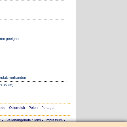
oren geeignet
kplatz vorhanden
(< 35 km)
nde
Österreich
Polen
Portugal
•
•
•
z
Stellenangebote / Jobs
Impressum