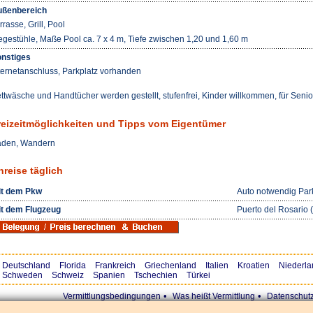
ßenbereich
rrasse, Grill, Pool
egestühle, Maße Pool ca. 7 x 4 m, Tiefe zwischen 1,20 und 1,60 m
nstiges
ternetanschluss, Parkplatz vorhanden
ttwäsche und Handtücher werden gestellt, stufenfrei, Kinder willkommen, für Seni
reizeitmöglichkeiten und Tipps vom Eigentümer
den, Wandern
nreise täglich
t dem Pkw
Auto notwendig Par
t dem Flugzeug
Puerto del Rosario 
Deutschland
Florida
Frankreich
Griechenland
Italien
Kroatien
Niederla
Schweden
Schweiz
Spanien
Tschechien
Türkei
•
•
Vermittlungsbedingungen
Was heißt Vermittlung
Datenschut