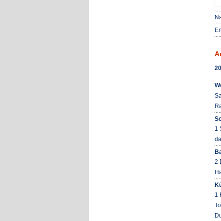
Nä
En
A
20
W
Sa
Ra
Sc
1 
da
B
2 
Ha
K
1 
To
Du