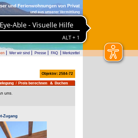
ser und Ferienwohnungen von Privat
und aus unserer Vermittlung
|
|
|
|
den
Wer wir sind
Presse
FAQ
Merkzettel
Objektnr: 2584-72
an uns.
net-Zugang