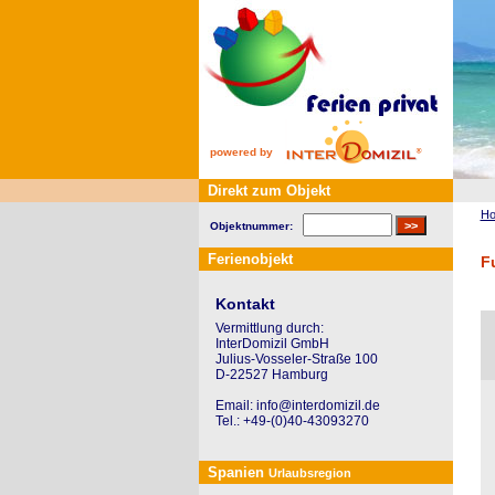
powered by
Direkt zum Objekt
H
Objektnummer:
Ferienobjekt
F
Kontakt
Vermittlung durch:
InterDomizil GmbH
Julius-Vosseler-Straße 100
D-22527 Hamburg
Email: info@interdomizil.de
Tel.: +49-(0)40-43093270
Spanien
Urlaubsregion