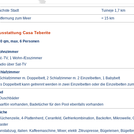
chste Stadt
Tuineje 1,7 km
tfernung zum Meer
< 15 km
usstattung Casa Teberite
0 qm, max. 6 Personen
ohnzimmer
t.-TV, 1 Wohn-/Esszimmer
dio über Sat-TV
hlafzimmer
Schlafzimmer m. Doppelbett, 2 Schlafzimmer m. 2 Einzelbetten, 1 Babybett
s Doppelbett kann getrennt werden in zwei Einzelbetten oder die Einzelbetten
ad
Duschbäder
arfön vorhanden, Badetücher für den Pool ebenfalls vorhanden
üche
Küchenzeile, 4-Plattenherd, Ceranfeld, Gefrierkombination, Backofen, Mikrowelle,
aster
nstabzug, italien. Kaffeemaschine, Mixer, elektr. Zitruspresse, Bügeleisen, Bügelbre