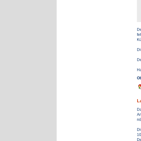
De
fe
Kü
Di
De
Ha
Ob
L
Da
An
nö
Di
10
De