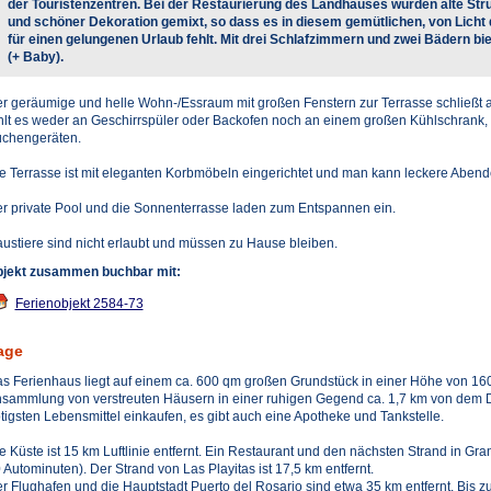
der Touristenzentren. Bei der Restaurierung des Landhauses wurden alte Str
und schöner Dekoration gemixt, so dass es in diesem gemütlichen, von Licht
für einen gelungenen Urlaub fehlt. Mit drei Schlafzimmern und zwei Bädern bi
(+ Baby).
r geräumige und helle Wohn-/Essraum mit großen Fenstern zur Terrasse schließt an
hlt es weder an Geschirrspüler oder Backofen noch an einem großen Kühlschrank
chengeräten.
e Terrasse ist mit eleganten Korbmöbeln eingerichtet und man kann leckere Abend
r private Pool und die Sonnenterrasse laden zum Entspannen ein.
ustiere sind nicht erlaubt und müssen zu Hause bleiben.
jekt zusammen buchbar mit:
Ferienobjekt 2584-73
age
s Ferienhaus liegt auf einem ca. 600 qm großen Grundstück in einer Höhe von 160 
sammlung von verstreuten Häusern in einer ruhigen Gegend ca. 1,7 km von dem Do
tigsten Lebensmittel einkaufen, es gibt auch eine Apotheke und Tankstelle.
e Küste ist 15 km Luftlinie entfernt. Ein Restaurant und den nächsten Strand in Gra
 Autominuten). Der Strand von Las Playitas ist 17,5 km entfernt.
r Flughafen und die Hauptstadt Puerto del Rosario sind etwa 35 km entfernt. Bis 