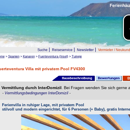
Ferienhäu
|
|
|
Suche
Reiseservice
Newsletter
Vermieter / Neukun
ome
>
Spanien
>
Kanaren
>
Fuerteventura (Insel)
>
Tuineje
uerteventura Villa mit privatem Pool FV4300
Vermittlung durch InterDomizil
. Bei Fragen wenden Sie sich gerne 
-
Vermittlungsbedingungen InterDomizil
-
Ferienvilla in ruhiger Lage, mit privatem Pool
stilvoll und modern eingerichtet, für 6 Personen (+ Baby), gratis Inter