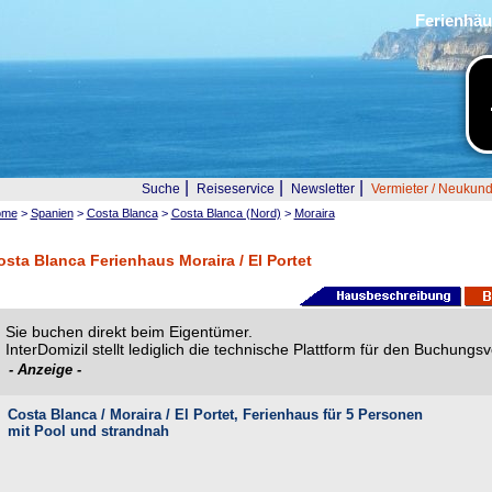
Ferienhäu
|
|
|
Suche
Reiseservice
Newsletter
Vermieter / Neukun
ome
>
Spanien
>
Costa Blanca
>
Costa Blanca (Nord)
>
Moraira
osta Blanca Ferienhaus Moraira / El Portet
Sie buchen direkt beim Eigentümer.
InterDomizil stellt lediglich die technische Plattform für den Buchung
- Anzeige -
Costa Blanca / Moraira / El Portet, Ferienhaus für 5 Personen
mit Pool und strandnah