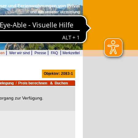
ser und Ferienwohnungen von Privat
und aus unserer Vermittlung
|
|
|
|
den
Wer wir sind
Presse
FAQ
Merkzettel
Objektnr: 2083-1
svorgang zur Verfügung.