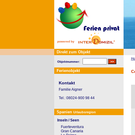
powered by
Direkt zum Objekt
H
Objektnummer:
Ferienobjekt
C
Kontakt
Familie Aigner
Tel.: 08024-900 98 44
Spanien
Urlaubsregion
Inseln / Seen
Fuerteventura
Gran Canaria