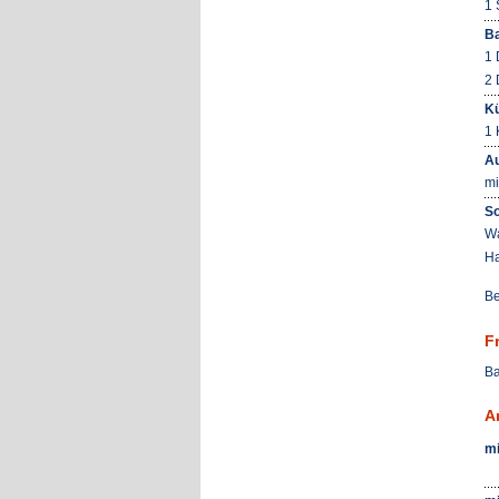
1 
B
1 
2 
K
1 
Au
mi
So
W
Ha
Be
F
Ba
A
mi