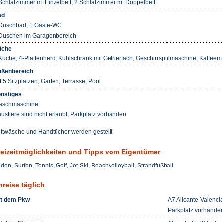
Schlafzimmer m. Einzelbett, 2 Schlafzimmer m. Doppelbett
ad
Duschbad, 1 Gäste-WC
Duschen im Garagenbereich
üche
Küche, 4-Plattenherd, Kühlschrank mit Gefrierfach, Geschirrspülmaschine, Kaffee
ßenbereich
t 5 Sitzplätzen, Garten, Terrasse, Pool
nstiges
aschmaschine
ustiere sind nicht erlaubt, Parkplatz vorhanden
ttwäsche und Handtücher werden gestellt
reizeitmöglichkeiten und Tipps vom Eigentümer
den, Surfen, Tennis, Golf, Jet-Ski, Beachvolleyball, Strandfußball
nreise täglich
t dem Pkw
A7 Alicante-Valencia
Parkplatz vorhande