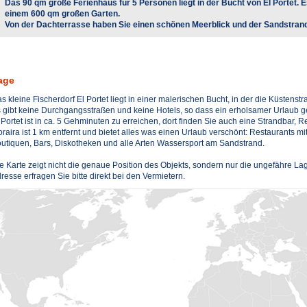
Das 90 qm große Ferienhaus für 5 Personen liegt in der Bucht von El Portet. Es
einem 600 qm großen Garten.
Von der Dachterrasse haben Sie einen schönen Meerblick und der Sandstrand
age
s kleine Fischerdorf El Portet liegt in einer malerischen Bucht, in der die Küstenstr
 gibt keine Durchgangsstraßen und keine Hotels, so dass ein erholsamer Urlaub gew
 Portet ist in ca. 5 Gehminuten zu erreichen, dort finden Sie auch eine Strandbar,
raira ist 1 km entfernt und bietet alles was einen Urlaub verschönt: Restaurants mi
utiquen, Bars, Diskotheken und alle Arten Wassersport am Sandstrand.
e Karte zeigt nicht die genaue Position des Objekts, sondern nur die ungefähre La
resse erfragen Sie bitte direkt bei den Vermietern.