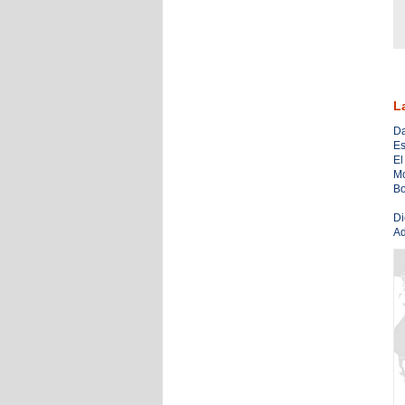
L
Da
Es
El
Mo
Bo
Di
Ad