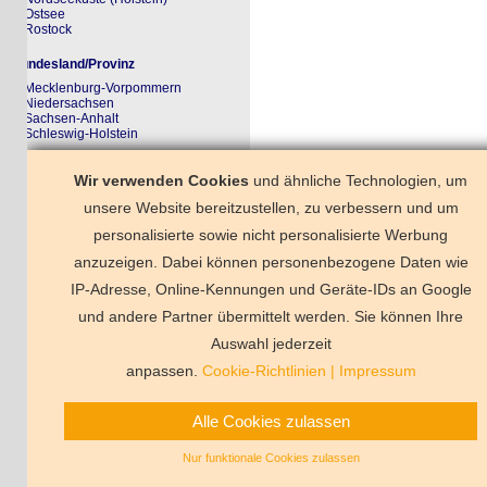
Ostsee
Rostock
ndesland/Provinz
Mecklenburg-Vorpommern
Niedersachsen
Sachsen-Anhalt
Schleswig-Holstein
rkzettel
Wir verwenden Cookies
und ähnliche Technologien, um
r Merkzettel ist noch ungefüllt
unsere Website bereitzustellen, zu verbessern und um
personalisierte sowie nicht personalisierte Werbung
anzuzeigen. Dabei können personenbezogene Daten wie
Krakower See
Plauer See
IP-Adresse, Online-Kennungen und Geräte-IDs an Google
und andere Partner übermittelt werden. Sie können Ihre
Deutschland
Florida
Frankreich
Schweden
Schweiz
Spanien
Ts
Auswahl jederzeit
Vermittlungsbeding
anpassen.
Cookie-Richtlinien
|
Impressum
Alle Cookies zulassen
Nur funktionale Cookies zulassen