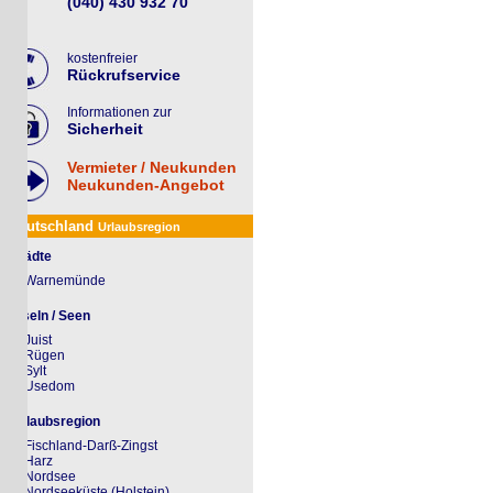
(040) 430 932 70
kostenfreier
Rückrufservice
Informationen zur
Sicherheit
Vermieter / Neukunden
Neukunden-Angebot
utschland
Urlaubsregion
ädte
Warnemünde
seln / Seen
Juist
Rügen
Sylt
Usedom
laubsregion
Fischland-Darß-Zingst
Harz
Nordsee
Nordseeküste (Holstein)