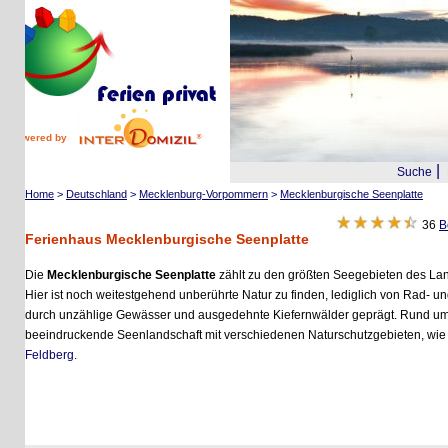
wered by
|
Suche
Reis
Home
>
Deutschland
>
Mecklenburg-Vorpommern
>
Mecklenburgische Seenplatte
36
Bewer
Ferienhaus Mecklenburgische Seenplatte
Die
Mecklenburgische Seenplatte
zählt zu den größten Seegebieten des Landes u
Hier ist noch weitestgehend unberührte Natur zu finden, lediglich von Rad- und
durch unzählige Gewässer und ausgedehnte Kiefernwälder geprägt. Rund um die 
beeindruckende Seenlandschaft mit verschiedenen Naturschutzgebieten, wie etw
Feldberg
.