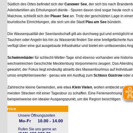
Südlich des Ortes befindet sich der
Canower See
, der sich bis nach Brandenburg 
Adelsfamilien als Erholungsort diente - Spuren davon sind sogar heute noch sichtbar
Malchow, schließt sich der
Plauer See
an. Trotz der geschützten Lage in einem Nat
touristische Einrichtungen, die sich um die Stadt
Plau am See
bündeln.
Die Wasserqualität der Seenlandschaft gilt als durchweg gut und ermöglicht eine V
Tauchen oder Angeln bis hin zu Wasserski finden Sie eine breitgefächerte Auswah
verfügt über eine gut ausgebaute Infrastruktur und bietet ein umfassendes Angebo
Schwimmbäder
für schlecht-Wetter-Tage sind ebenso vorhanden wie historische 
wechselreichen Geschichte Mecklenburg Vorpommerns zeugen. Das Allerdings blei
gewahrt, der Fokus liegt eindeutig abseits des Massentourimus auf Individualreise
umso empfehlenswerter - genau wie ein Ausflug zum
Schloss Güstrow
oder eine 
Zahlreiche kleine Gemeinden, wie etwa
Klein Vielen
, wollen entdeckt und erkunde
meisten Strecken mit einer Tagestour zu schaffen. Eine Ferienwohnung in Waren
beispielsweise ein idealer Ausgangspunkt, um die Region besichtigen.
rvice
Unsere Öffnungszeiten
Mo-Fr
10.00 - 14.00
Rufen Sie uns gerne an