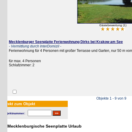
Gästebewertung (1)
Mecklenburger Seenplatte Ferienwohnung Dirks bei Krakow am See
- Vermittlung durch InterDomizil -
Ferienwohnung für 4 Personen mit großer Terrasse und Garten, nur 50 m vom See
für max. 4 Personen
Schlafzimmer: 2
Objekte 1 - 9 von 9
rekt zum Objekt
jektnummer:
Mecklenburgische Seenplatte Urlaub