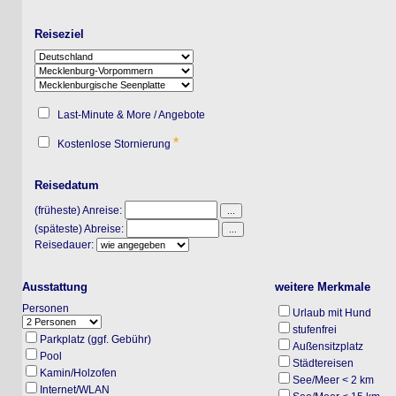
Reiseziel
Last-Minute & More / Angebote
*
Kostenlose Stornierung
Reisedatum
(früheste) Anreise:
(späteste) Abreise:
Reisedauer:
Ausstattung
weitere Merkmale
Personen
Urlaub mit Hund
stufenfrei
Parkplatz (ggf. Gebühr)
Außensitzplatz
Pool
Städtereisen
Kamin/Holzofen
See/Meer < 2 km
Internet/WLAN