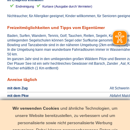
Im Endpreis enthalten
Endreinigung
Kurtaxe (Ausgabe durch Vermieter)
Nichtraucher, für Allergiker geeignet, Kinder willkommen, für Senioren geeign
Freizeitmöglichkeiten und Tipps vom Eigentümer
Baden, Surfen, Wandern, Tennis, Golf, Tauchen, Reiten, Segeln, Kanu, Wasse
umliegenden Segelschulen können Segel oder Surfkurse genommen werden
Bowling und Tanzabende sind in der näheren Umgebung (2km entfernt) mögli
In die Umgebung kann man wunderbare Fahrradtouren immer in Wassernähe 
50 km.
Im ganzen Jahr sind in den umliegenden großen Wäldern Pilze und Beeren zu
Der Plauer See ist ein sehr hechtreiches Gewässer mit Barsch, Zander , Aal, 
Fischer erhältlich (1 Km entfernt)
Anreise täglich
mit dem Zug
Alt Schwerin
mit dem Pkw
Abfahrt Malc
vorhanden
Wir verwenden Cookies
und ähnliche Technologien, um
mit dem Flugzeug
Rostock-Laa
unsere Website bereitzustellen, zu verbessern und um
Anreise ab 16.00 Uhr, Abreise bis 09.30 Uhr (Die Beachtung der Anreise und 
personalisierte sowie nicht personalisierte Werbung
erforderlich)