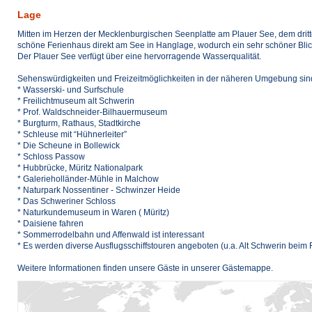
Lage
Mitten im Herzen der Mecklenburgischen Seenplatte am Plauer See, dem dritt
schöne Ferienhaus direkt am See in Hanglage, wodurch ein sehr schöner Blick
Der Plauer See verfügt über eine hervorragende Wasserqualität.
Sehenswürdigkeiten und Freizeitmöglichkeiten in der näheren Umgebung sind
* Wasserski- und Surfschule
* Freilichtmuseum alt Schwerin
* Prof. Waldschneider-Bilhauermuseum
* Burgturm, Rathaus, Stadtkirche
* Schleuse mit “Hühnerleiter”
* Die Scheune in Bollewick
* Schloss Passow
* Hubbrücke, Müritz Nationalpark
* Galerieholländer-Mühle in Malchow
* Naturpark Nossentiner - Schwinzer Heide
* Das Schweriner Schloss
* Naturkundemuseum in Waren ( Müritz)
* Daisiene fahren
* Sommerrodelbahn und Affenwald ist interessant
* Es werden diverse Ausflugsschiffstouren angeboten (u.a. Alt Schwerin beim 
Weitere Informationen finden unsere Gäste in unserer Gästemappe.