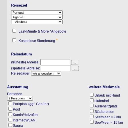
Reiseziel
Last-Minute & More / Angebote
*
Kostenlose Stornierung
Reisedatum
(früheste) Anreise:
(späteste) Abreise:
Reisedauer:
Ausstattung
weitere Merkmale
Personen
Urlaub mit Hund
stufenfrei
Parkplatz (ggf. Gebühr)
Außensitzplatz
Pool
Städtereisen
Kamin/Holzofen
See/Meer < 2 km
Internet/WLAN
See/Meer < 15 km
Sauna