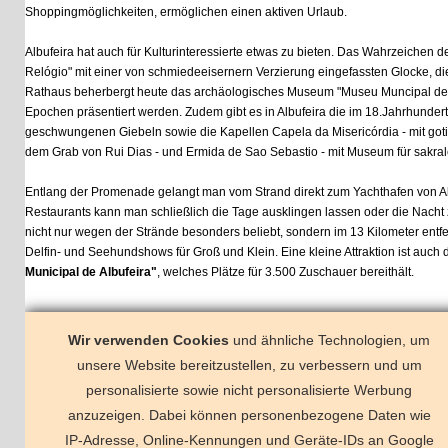
Shoppingmöglichkeiten, ermöglichen einen aktiven Urlaub.
Albufeira hat auch für Kulturinteressierte etwas zu bieten. Das Wahrzeichen der S
Relógio" mit einer von schmiedeeisernern Verzierung eingefassten Glocke, die an 
Rathaus beherbergt heute das archäologisches Museum "Museu Muncipal de Arqu
Epochen präsentiert werden. Zudem gibt es in Albufeira die im 18.Jahrhundert erba
geschwungenen Giebeln sowie die Kapellen Capela da Misericórdia - mit gotischen
dem Grab von Rui Dias - und Ermida de Sao Sebastio - mit Museum für sakrale Kun
Entlang der Promenade gelangt man vom Strand direkt zum Yachthafen von Albufei
Restaurants kann man schließlich die Tage ausklingen lassen oder die Nacht zum 
nicht nur wegen der Strände besonders beliebt, sondern im 13 Kilometer entfernt
Delfin- und Seehundshows für Groß und Klein. Eine kleine Attraktion ist auch da
Municipal de Albufeira"
, welches Plätze für 3.500 Zuschauer bereithält.
Wir verwenden Cookies
und ähnliche Technologien, um
unsere Website bereitzustellen, zu verbessern und um
personalisierte sowie nicht personalisierte Werbung
anzuzeigen. Dabei können personenbezogene Daten wie
Albufeira
Vilamoura
IP-Adresse, Online-Kennungen und Geräte-IDs an Google