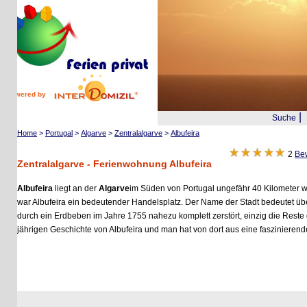
wered by
|
Suche
Reis
Home
>
Portugal
>
Algarve
>
Zentralalgarve
>
Albufeira
2
Bewertu
Zentralalgarve - Ferienwohnung Albufeira
Albufeira
liegt an der
Algarve
im Süden von Portugal ungefähr 40 Kilometer westl
war Albufeira ein bedeutender Handelsplatz. Der Name der Stadt bedeutet überse
durch ein Erdbeben im Jahre 1755 nahezu komplett zerstört, einzig die Reste der
jährigen Geschichte von Albufeira und man hat von dort aus eine faszinierende Aus