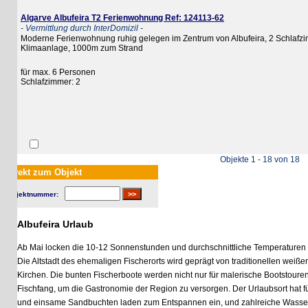
Algarve Albufeira T2 Ferienwohnung Ref: 124113-62
- Vermittlung durch InterDomizil -
Moderne Ferienwohnung ruhig gelegen im Zentrum von Albufeira, 2 Schlafzimmer
Klimaanlage, 1000m zum Strand
für max. 6 Personen
Schlafzimmer: 2
Objekte 1 - 18 von 18
rekt zum Objekt
jektnummer:
Albufeira Urlaub
Ab Mai locken die 10-12 Sonnenstunden und durchschnittliche Temperaturen von 
Die Altstadt des ehemaligen Fischerorts wird geprägt von traditionellen weißen 
Kirchen. Die bunten Fischerboote werden nicht nur für malerische Bootstouren ge
Fischfang, um die Gastronomie der Region zu versorgen. Der Urlaubsort hat für je
und einsame Sandbuchten laden zum Entspannen ein, und zahlreiche Wassersporta