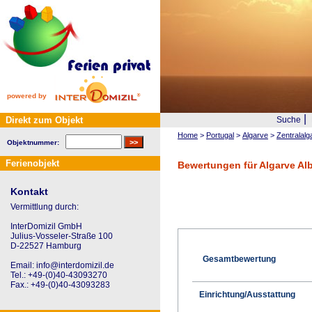
powered by
|
Direkt zum Objekt
Suche
Home
>
Portugal
>
Algarve
>
Zentralalg
Objektnummer:
Ferienobjekt
Bewertungen für Algarve Al
Kontakt
Vermittlung durch:
InterDomizil GmbH
Julius-Vosseler-Straße 100
D-22527 Hamburg
Gesamtbewertung
Email: info@interdomizil.de
Tel.: +49-(0)40-43093270
Fax.: +49-(0)40-43093283
Einrichtung/Ausstattung