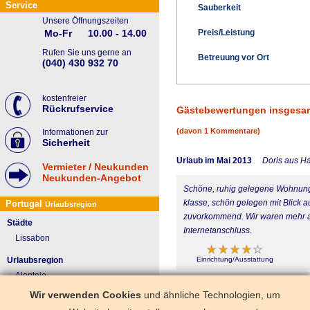
Service
Sauberkeit
Unsere Öffnungszeiten
Preis/Leistung
Mo-Fr
10.00 - 14.00
Rufen Sie uns gerne an
Betreuung vor Ort
(040) 430 932 70
kostenfreier
Rückrufservice
Gästebewertungen insgesa
(davon 1 Kommentare)
Informationen zur
Sicherheit
Urlaub im Mai 2013
Doris aus H
Vermieter / Neukunden
Neukunden-Angebot
Schöne, ruhig gelegene Wohnung m
klasse, schön gelegen mit Blick a
Portugal
Urlaubsregion
zuvorkommend. Wir waren mehr als
Städte
Internetanschluss.
Lissabon
Einrichtung/Ausstattung
Urlaubsregion
Alentejo
Algarve
Wir verwenden Cookies
und ähnliche Technologien, um
Costa de Lisboa
Porto - Costa Verde