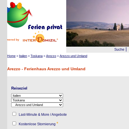
wered by
|
Suche
Reis
Home
>
Italien
>
Toskana
>
Arezzo
>
Arezzo und Umland
Arezzo - Ferienhaus Arezzo und Umland
Reiseziel
Last-Minute & More / Angebote
*
Kostenlose Stornierung