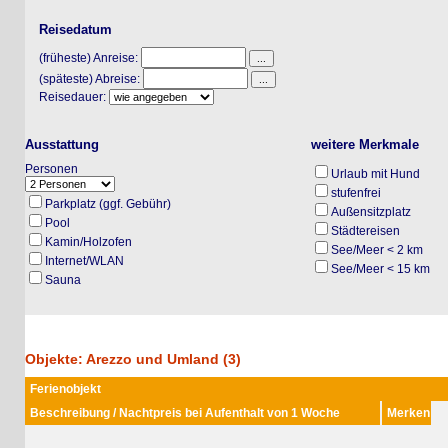
Reisedatum
(früheste) Anreise:
(späteste) Abreise:
Reisedauer:
Ausstattung
weitere Merkmale
Personen
Urlaub mit Hund
stufenfrei
Parkplatz (ggf. Gebühr)
Außensitzplatz
Pool
Städtereisen
Kamin/Holzofen
See/Meer < 2 km
Internet/WLAN
See/Meer < 15 km
Sauna
Objekte: Arezzo und Umland (3)
Ferienobjekt
Beschreibung / Nachtpreis bei Aufenthalt von 1 Woche
Merken