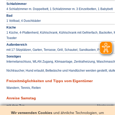
Schlafzimmer
4 Schlafzimmer m. Doppelbett, 1 Schlafzimmer m. 3 Einzelbetten, 1 Babybett
Bad
1 Vollbad, 4 Duschbäder
Küche
1 Küche, 4-Plattenherd, Kühlschrank, Kühlschrank mit Gefrierfach, Backofen,
Toaster
Außenbereich
mit 17 Sitzplätzen, Garten, Terrasse, Grill, Schaukel, Sandkasten, Pool
Sonstiges
Internetanschluss, WLAN Zugang, Klimaanlage, Zentralheizung, Waschmaschi
Nichtraucher, Hund erlaubt, Bettwäsche und Handtücher werden gestellt, stuf
Freizeitmöglichkeiten und Tipps vom Eigentümer
Wandern, Tennis, Reiten
Anreise Samstag
mit dem Zug
Montevarchi 
mit dem Pkw
A1 Ausfahrt 
Wir verwenden Cookies
und ähnliche Technologien, um