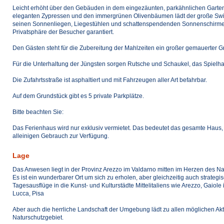
Leicht erhöht über den Gebäuden in dem eingezäunten, parkähnlichen Garte
eleganten Zypressen und den immergrünen Olivenbäumen lädt der große Swimm
seinen Sonnenliegen, Liegestühlen und schattenspendenden Sonnenschirmen 
Privatsphäre der Besucher garantiert.
Den Gästen steht für die Zubereitung der Mahlzeiten ein großer gemauerter Gr
Für die Unterhaltung der Jüngsten sorgen Rutsche und Schaukel, das Spielha
Die Zufahrtsstraße ist asphaltiert und mit Fahrzeugen aller Art befahrbar.
Auf dem Grundstück gibt es 5 private Parkplätze.
Bitte beachten Sie:
Das Ferienhaus wird nur exklusiv vermietet. Das bedeutet das gesamte Haus
alleinigen Gebrauch zur Verfügung.
Lage
Das Anwesen liegt in der Provinz Arezzo im Valdarno mitten im Herzen des Na
Es ist ein wunderbarer Ort um sich zu erholen, aber gleichzeitig auch strateg
Tagesausflüge in die Kunst- und Kulturstädte Mittelitaliens wie Arezzo, Gaiole
Lucca, Pisa
Aber auch die herrliche Landschaft der Umgebung lädt zu allen möglichen Ak
Naturschutzgebiet.