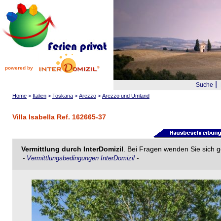
powered by
|
Suche
Home
>
Italien
>
Toskana
>
Arezzo
>
Arezzo und Umland
Villa Isabella Ref. 162665-37
Vermittlung durch InterDomizil
. Bei Fragen wenden Sie sich g
-
Vermittlungsbedingungen InterDomizil
-