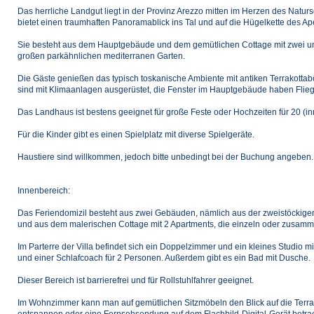
Das herrliche Landgut liegt in der Provinz Arezzo mitten im Herzen des Natu
bietet einen traumhaften Panoramablick ins Tal und auf die Hügelkette des Ap
Sie besteht aus dem Hauptgebäude und dem gemütlichen Cottage mit zwei 
großen parkähnlichen mediterranen Garten.
Die Gäste genießen das typisch toskanische Ambiente mit antiken Terrakotta
sind mit Klimaanlagen ausgerüstet, die Fenster im Hauptgebäude haben Fliege
Das Landhaus ist bestens geeignet für große Feste oder Hochzeiten für 20 (i
Für die Kinder gibt es einen Spielplatz mit diverse Spielgeräte.
Haustiere sind willkommen, jedoch bitte unbedingt bei der Buchung angeben.
Innenbereich:
Das Feriendomizil besteht aus zwei Gebäuden, nämlich aus der zweistöckigen
und aus dem malerischen Cottage mit 2 Apartments, die einzeln oder zusa
Im Parterre der Villa befindet sich ein Doppelzimmer und ein kleines Studio mi
und einer Schlafcoach für 2 Personen. Außerdem gibt es ein Bad mit Dusche.
Dieser Bereich ist barrierefrei und für Rollstuhlfahrer geeignet.
Im Wohnzimmer kann man auf gemütlichen Sitzmöbeln den Blick auf die Terr
entspannen oder eine Fernsehsendung auf dem Flachbild-Digital-Gerät betra