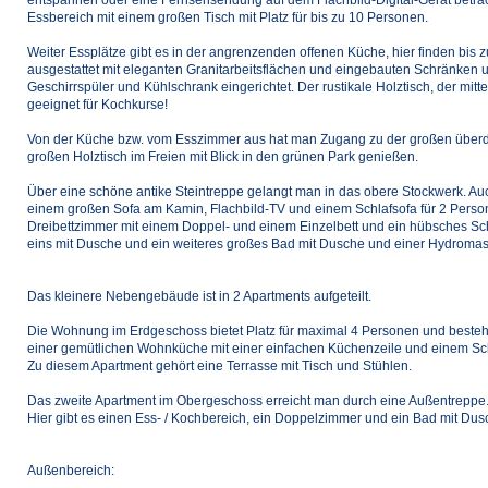
Essbereich mit einem großen Tisch mit Platz für bis zu 10 Personen.
Weiter Essplätze gibt es in der angrenzenden offenen Küche, hier finden bis z
ausgestattet mit eleganten Granitarbeitsflächen und eingebauten Schränken u
Geschirrspüler und Kühlschrank eingerichtet. Der rustikale Holztisch, der mitte
geeignet für Kochkurse!
Von der Küche bzw. vom Esszimmer aus hat man Zugang zu der großen überda
großen Holztisch im Freien mit Blick in den grünen Park genießen.
Über eine schöne antike Steintreppe gelangt man in das obere Stockwerk. Au
einem großen Sofa am Kamin, Flachbild-TV und einem Schlafsofa für 2 Person
Dreibettzimmer mit einem Doppel- und einem Einzelbett und ein hübsches Sc
eins mit Dusche und ein weiteres großes Bad mit Dusche und einer Hydrom
Das kleinere Nebengebäude ist in 2 Apartments aufgeteilt.
Die Wohnung im Erdgeschoss bietet Platz für maximal 4 Personen und beste
einer gemütlichen Wohnküche mit einer einfachen Küchenzeile und einem Sch
Zu diesem Apartment gehört eine Terrasse mit Tisch und Stühlen.
Das zweite Apartment im Obergeschoss erreicht man durch eine Außentreppe
Hier gibt es einen Ess- / Kochbereich, ein Doppelzimmer und ein Bad mit Dusch
Außenbereich: