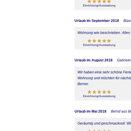
Einrichtung/Ausstattung
Urlaub im September 2018
Blan
Wohnung wie beschrieben. Alles
Einrichtung/Ausstattung
Urlaub im August 2018
Gabriel
Wir haben eine sehr schöne Feri
Wohnung und möchten für nächste
Berner.
Einrichtung/Ausstattung
Urlaub im Mai 2018
Bernd aus Be
Geräumig und geschmackvoll. Wir