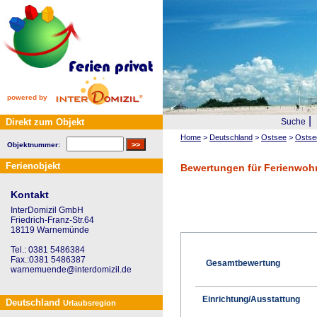
powered by
|
Direkt zum Objekt
Suche
Home
>
Deutschland
>
Ostsee
>
Ostse
Objektnummer:
Ferienobjekt
Bewertungen für Ferienwoh
Kontakt
InterDomizil GmbH
Friedrich-Franz-Str.64
18119 Warnemünde
Tel.: 0381 5486384
Fax.:0381 5486387
Gesamtbewertung
warnemuende@interdomizil.de
Einrichtung/Ausstattung
Deutschland
Urlaubsregion