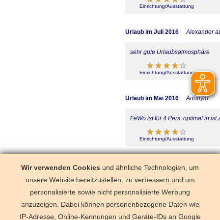
Einrichtung/Ausstattung
Urlaub im Juli 2016
Alexander a
sehr gute Urlaubsatmosphäre
Einrichtung/Ausstattung
Urlaub im Mai 2016
Anonym
FeWo ist für 4 Pers. optimal in is
Einrichtung/Ausstattung
Urlaub im Juli 2013
Anonym
Wir verwenden Cookies
und ähnliche Technologien, um
unsere Website bereitzustellen, zu verbessern und um
Super Ferienwohnung! Jederzeit 
personalisierte sowie nicht personalisierte Werbung
anzuzeigen. Dabei können personenbezogene Daten wie
Einrichtung/Ausstattung
IP-Adresse, Online-Kennungen und Geräte-IDs an Google