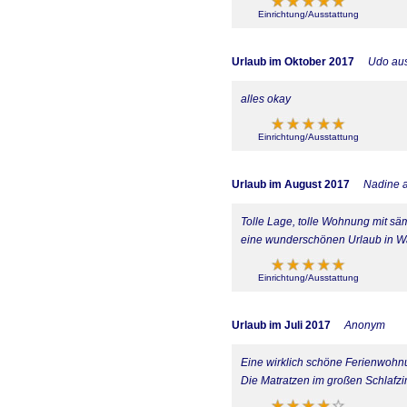
Einrichtung/Ausstattung
Urlaub im Oktober 2017
Udo au
alles okay
Einrichtung/Ausstattung
Urlaub im August 2017
Nadine a
Tolle Lage, tolle Wohnung mit sä
eine wunderschönen Urlaub in Wa
Einrichtung/Ausstattung
Urlaub im Juli 2017
Anonym
Eine wirklich schöne Ferienwohnu
Die Matratzen im großen Schlafzi