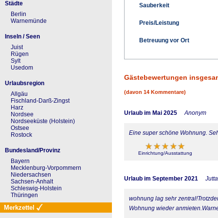
Städte
Sauberkeit
Berlin
Warnemünde
Preis/Leistung
Inseln / Seen
Betreuung vor Ort
Juist
Rügen
Sylt
Usedom
Gästebewertungen insgesa
Urlaubsregion
(davon 14 Kommentare)
Allgäu
Fischland-Darß-Zingst
Harz
Urlaub im Mai 2025
Anonym
Nordsee
Nordseeküste (Holstein)
Ostsee
Eine super schöne Wohnung. Seh
Rostock
Bundesland/Provinz
Einrichtung/Ausstattung
Bayern
Mecklenburg-Vorpommern
Niedersachsen
Urlaub im September 2021
Jutt
Sachsen-Anhalt
Schleswig-Holstein
Thüringen
wohnung lag sehr zentral!Trotzde
Merkzettel
Wohnung wieder anmieten.Warnem