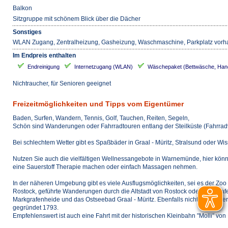
Balkon
Sitzgruppe mit schönem Blick über die Dächer
Sonstiges
WLAN Zugang, Zentralheizung, Gasheizung, Waschmaschine, Parkplatz vor
Im Endpreis enthalten
Endreinigung
Internetzugang (WLAN)
Wäschepaket (Bettwäsche, Han
Nichtraucher, für Senioren geeignet
Freizeitmöglichkeiten und Tipps vom Eigentümer
Baden, Surfen, Wandern, Tennis, Golf, Tauchen, Reiten, Segeln,
Schön sind Wanderungen oder Fahrradtouren entlang der Steilküste (Fahrradve
Bei schlechtem Wetter gibt es Spaßbäder in Graal - Müritz, Stralsund oder Wi
Nutzen Sie auch die vielfältigen Wellnessangebote in Warnemünde, hier kön
eine Sauerstoff Therapie machen oder einfach Massagen nehmen.
In der näheren Umgebung gibt es viele Ausflugsmöglichkeiten, sei es der Zoo 
Rostock, geführte Wanderungen durch die Altstadt von Rostock oder eine Ha
Markgrafenheide und das Ostseebad Graal - Müritz. Ebenfalls nicht weit entfe
gegründet 1793.
Empfehlenswert ist auch eine Fahrt mit der historischen Kleinbahn "Molli" v