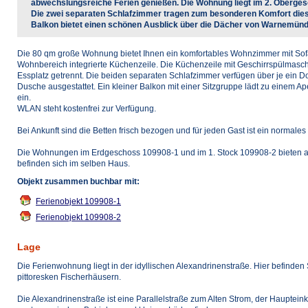
abwechslungsreiche Ferien genießen. Die Wohnung liegt im 2. Oberge
Die zwei separaten Schlafzimmer tragen zum besonderen Komfort diese
Balkon bietet einen schönen Ausblick über die Dächer von Warnemünd
Die 80 qm große Wohnung bietet Ihnen ein komfortables Wohnzimmer mit Sof
Wohnbereich integrierte Küchenzeile. Die Küchenzeile mit Geschirrspülmasc
Essplatz getrennt. Die beiden separaten Schlafzimmer verfügen über je ein Do
Dusche ausgestattet. Ein kleiner Balkon mit einer Sitzgruppe lädt zu einem A
ein.
WLAN steht kostenfrei zur Verfügung.
Bei Ankunft sind die Betten frisch bezogen und für jeden Gast ist ein normale
Die Wohnungen im Erdgeschoss 109908-1 und im 1. Stock 109908-2 bieten au
befinden sich im selben Haus.
Objekt zusammen buchbar mit:
Ferienobjekt 109908-1
Ferienobjekt 109908-2
Lage
Die Ferienwohnung liegt in der idyllischen Alexandrinenstraße. Hier befinde
pittoresken Fischerhäusern.
Die Alexandrinenstraße ist eine Parallelstraße zum Alten Strom, der Haupteink