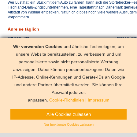
Wer Lust hat, ein Stück mit dem Auto zu fahren, kann sich die Störtebecker-F
Fischland-Darß-Zingst unternehmen, eine Tagesfahrt nach Dänemark genieß
Altstadt von Wismar entdecken. Natürlich gibt es noch viele weitere Ausflugsm
Vorpommern.
Anreise täglich
mit dem Zug
Warnemünd
mit dem Pkw
Rostock A20 
Wir verwenden Cookies
und ähnliche Technologien, um
unsere Website bereitzustellen, zu verbessern und um
mit dem Flugzeug
Rostock Laa
personalisierte sowie nicht personalisierte Werbung
Anreise ab 15:00 Uhr / Abreise bis 10:00 Uhr
anzuzeigen. Dabei können personenbezogene Daten wie
IP-Adresse, Online-Kennungen und Geräte-IDs an Google
und andere Partner übermittelt werden. Sie können Ihre
Deutschland
Florida
Frankre
Schweden
Schweiz
Spanien
Auswahl jederzeit
Vermittlungsbe
anpassen.
Cookie-Richtlinien
|
Impressum
Alle Cookies zulassen
Nur funktionale Cookies zulassen