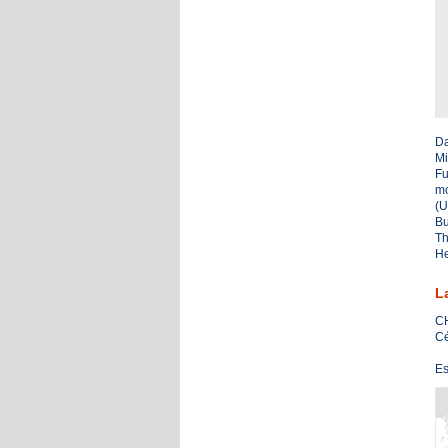
Da
Mi
Fu
mo
(U
Bu
Th
He
L
CH
Cé
Es