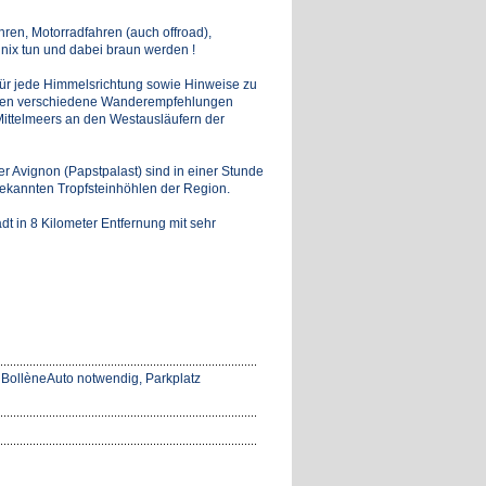
hren, Motorradfahren (auch offroad),
ix tun und dabei braun werden !
 für jede Himmelsrichtung sowie Hinweise zu
mmen verschiedene Wanderempfehlungen
Mittelmeers an den Westausläufern der
der Avignon (Papstpalast) sind in einer Stunde
bekannten Tropfsteinhöhlen der Region.
dt in 8 Kilometer Entfernung mit sehr
, BollèneAuto notwendig, Parkplatz