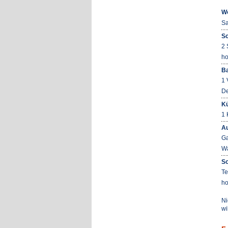
W
Sa
Sc
2 
ho
B
1 
De
K
1 
Au
Ga
Wa
So
Te
ho
Ni
wi