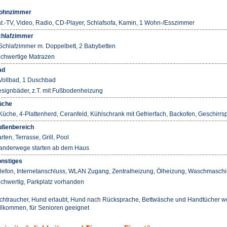
ohnzimmer
t.-TV, Video, Radio, CD-Player, Schlafsofa, Kamin, 1 Wohn-/Esszimmer
hlafzimmer
Schlafzimmer m. Doppelbett, 2 Babybetten
chwertige Matrazen
ad
Vollbad, 1 Duschbad
signbäder, z.T. mit Fußbodenheizung
üche
Küche, 4-Plattenherd, Ceranfeld, Kühlschrank mit Gefrierfach, Backofen, Geschir
ßenbereich
rten, Terrasse, Grill, Pool
nderwege starten ab dem Haus
nstiges
lefon, Internetanschluss, WLAN Zugang, Zentralheizung, Ölheizung, Waschmaschi
chwertig, Parkplatz vorhanden
chtraucher, Hund erlaubt, Hund nach Rücksprache, Bettwäsche und Handtücher werde
llkommen, für Senioren geeignet