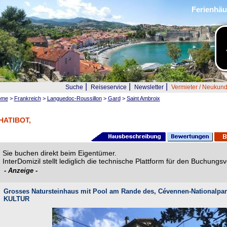
Ferienhäu
|
|
|
Suche
Reiseservice
Newsletter
Vermieter / Neukun
ome
>
Frankreich
>
Languedoc-Roussillon
>
Gard
>
Saint Ambroix
HATIBOT,
Sie buchen direkt beim Eigentümer.
InterDomizil stellt lediglich die technische Plattform für den Buchung
- Anzeige -
Grosses Natursteinhaus mit Pool am Rande des, Cévennen-Nationalpa
KULTUR