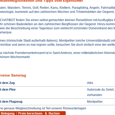
reizeitmöglichkeiten und Tipps vom Eigentümer
den, Wandern, Tennis, Golf, Reiten, Kanu, Klettern, Paragliding, Angeln, Fahrradfa
eleologie, bummeln auf den zahlreichen Wochen und Trödelmärkten der Gegend, n
 CHATIBOT finden Sie einen selbst gemachten kleinen Reiseführer mit Ausflugtips
hr schönen Badestellen an den zahlreichen Bergflüssen der Gegend. Hinzu ko
wie die Beschreibung einer Tagestour zum vielleicht schönsten Dünenstrand des 
amarque.
mes (römischste Stadt außerhalb Italiens), Montpellier (reiche Universitätsstadt) o
reichbar und wenn es mal regnen sollte, besuchen Sie doch einfach eine der welt
s nächste Fremdenverkehrsamt ist in Saint Ambroix, einer mittelalterlichen Kleinsta
hönem Wochenmarkt.
nreise Samstag
t dem Zug
Alès
t dem Pkw
Autoroute du Soleil
vorhanden
t dem Flugzeug
Montpellier
ne genaue Wegbeschreibung ist Teil unserer Reiseunterlagen