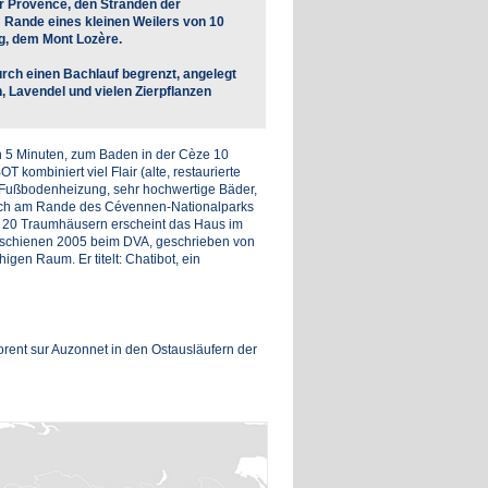
r Provence, den Stränden der
Rande eines kleinen Weilers von 10
g, dem Mont Lozère.
urch einen Bachlauf begrenzt, angelegt
n, Lavendel und vielen Zierpflanzen
n 5 Minuten, zum Baden in der Cèze 10
 kombiniert viel Flair (alte, restaurierte
 (Fußbodenheizung, sehr hochwertige Bäder,
 sich am Rande des Cévennen-Nationalparks
n 20 Traumhäusern erscheint das Haus im
erschienen 2005 beim DVA, geschrieben von
en Raum. Er titelt: Chatibot, ein
rent sur Auzonnet in den Ostausläufern der