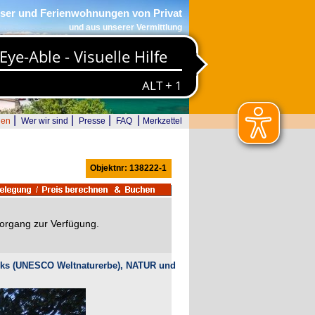
ser und Ferienwohnungen von Privat
und aus unserer Vermittlung
|
|
|
|
den
Wer wir sind
Presse
FAQ
Merkzettel
Objektnr: 138222-1
svorgang zur Verfügung.
rks (UNESCO Weltnaturerbe), NATUR und