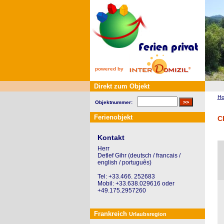
powered by
Direkt zum Objekt
H
Objektnummer:
Ferienobjekt
C
Kontakt
Herr
Detlef Gihr (deutsch / francais /
english / português)
Tel: +33.466. 252683
Mobil: +33.638.029616 oder
+49.175.2957260
Frankreich
Urlaubsregion