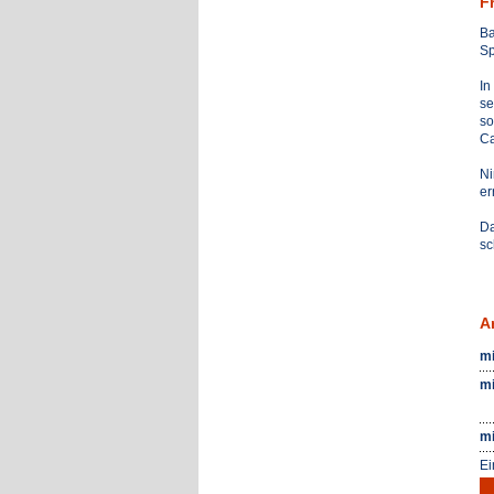
F
Ba
Sp
In
se
so
C
Ni
er
Da
sc
A
mi
mi
mi
Ei