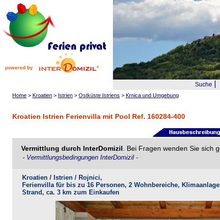
powered by
|
Suche
Home
>
Kroatien
>
Istrien
>
Ostküste Istriens
>
Krnica und Umgebung
Kroatien Istrien Ferienvilla mit Pool Ref. 160284-400
Vermittlung durch InterDomizil
. Bei Fragen wenden Sie sich g
-
Vermittlungsbedingungen InterDomizil
-
Kroatien / Istrien / Rojnici,
Ferienvilla für bis zu 16 Personen, 2 Wohnbereiche, Klimaanla
Strand, ca. 3 km zum Einkaufen