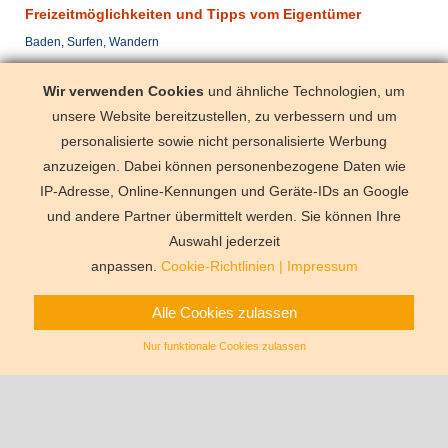
Freizeitmöglichkeiten und Tipps vom Eigentümer
Baden, Surfen, Wandern
Anreise Samstag
Wir verwenden Cookies
und ähnliche Technologien, um
mit dem Pkw
Kanfanar (< 
unsere Website bereitzustellen, zu verbessern und um
mit dem Flugzeug
Pula (< 30 k
personalisierte sowie nicht personalisierte Werbung
anzuzeigen. Dabei können personenbezogene Daten wie
IP-Adresse, Online-Kennungen und Geräte-IDs an Google
und andere Partner übermittelt werden. Sie können Ihre
Deutschland
Florida
Frankre
Schweden
Schweiz
Spanien
Auswahl jederzeit
Vermittlungsbe
anpassen.
Cookie-Richtlinien
|
Impressum
Alle Cookies zulassen
Nur funktionale Cookies zulassen