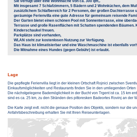
Sie verfügt über eine Wohnfläche von ca. 300 qm,.
Mit insgesamt 7 Schlafzimmern, 5 Bädern und 2 Wohnküchen, dem Mul
zusätzlichem Schlafbereich für 2 Personen, der großen Dachterrasse u
geräumige Ferienvilla eine gute Adresse für gemeinsam reisende Famil
Der Garten bietet einen schönen Pool mit Sonnenterrasse, eine über
Terrasse und große Rasenflächen mit Schatten spendenden Bäumen. Kl
Kinderschaukel freuen.
Parkplätze sind vorhanden,
WLAN steht zur kostenlosen Nutzung zur Verfügung.
Das Haus ist klimatisierbar und eine Waschmaschine ist ebenfalls vor
Die Mitnahme eines Hundes (gegen Gebühr) ist erlaubt.
Lage
Die gepflegte Ferienvilla liegt in der kleinen Ortschaft Rojnici zwischen Svent
Einkaufsmöglichkeiten und Restaurants finden Sie in den umliegenden Orten i
Die nächstgelegene Bademöglichkeit in der Bucht von Trgent ist ca. 15 km e
sind es ca. 25 km, zu den Stränden des pittoresken Badeortes Rovinj an der W
Die Karte zeigt evtl. nicht die genaue Position des Objekts, sondern nur die
Anfahrtsbeschreibung erhalten Sie mit Ihren Reiseunterlagen.