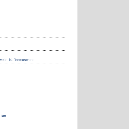
owelle, Kaffeemaschine
2 km