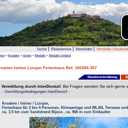
Ferienhäu
|
|
|
Suche
Reiseservice
Newsletter
Vermieter / Neukun
ome
>
Kroatien
>
Istrien
>
Medulin
>
Medulin Umland
roatien Istrien Liznjan Ferienhaus Ref. 160284-357
Vermittlung durch InterDomizil
. Bei Fragen wenden Sie sich gerne 
-
Vermittlungsbedingungen InterDomizil
-
Kroatien / Istrien / Liznjan,
Ferienhaus für 2 bis 4 Personen, Klimaanlage und WLAN, Terrasse und
ca. 3,5 km zum Sandstrand Bijeca , ca. 900 m zum Einkaufen