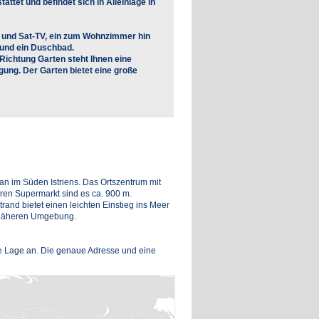
ttet und befindet sich in Alleinlage in
h und Sat-TV, ein zum Wohnzimmer hin
 und ein Duschbad.
Richtung Garten steht Ihnen eine
ung. Der Garten bietet eine große
an im Süden Istriens. Das Ortszentrum mit
eren Supermarkt sind es ca. 900 m.
trand bietet einen leichten Einstieg ins Meer
r näheren Umgebung.
hre Lage an. Die genaue Adresse und eine