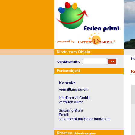
powered by
Direkt zum Objekt
H
Objektnummer:
Ferienobjekt
K
Kontakt
Vermittlung durch:
InterDomizil GmbH
vertreten durch
Susanne Blum
Email:
susanne.blum@interdomizil.de
Kroatien
Urlaubsregion