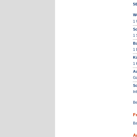
50
W
1 
Sc
1 
B
1 
K
1 
Au
Ga
So
In
Be
F
Ba
A