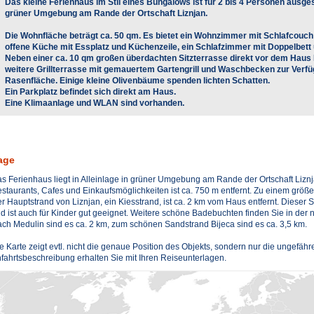
Das kleine Ferienhaus im Stil eines Bungalows ist für 2 bis 4 Personen ausgesta
grüner Umgebung am Rande der Ortschaft Liznjan.
Die Wohnfläche beträgt ca. 50 qm. Es bietet ein Wohnzimmer mit Schlafcouc
offene Küche mit Essplatz und Küchenzeile, ein Schlafzimmer mit Doppelbett
Neben einer ca. 10 qm großen überdachten Sitzterrasse direkt vor dem Haus 
weitere Grillterrasse mit gemauertem Gartengrill und Waschbecken zur Verfüg
Rasenfläche. Einige kleine Olivenbäume spenden lichten Schatten.
Ein Parkplatz befindet sich direkt am Haus.
Eine Klimaanlage und WLAN sind vorhanden.
age
s Ferienhaus liegt in Alleinlage in grüner Umgebung am Rande der Ortschaft Liznj
staurants, Cafes und Einkaufsmöglichkeiten ist ca. 750 m entfernt. Zu einem größ
r Hauptstrand von Liznjan, ein Kiesstrand, ist ca. 2 km vom Haus entfernt. Dieser S
d ist auch für Kinder gut geeignet. Weitere schöne Badebuchten finden Sie in de
ch Medulin sind es ca. 2 km, zum schönen Sandstrand Bijeca sind es ca. 3,5 km.
e Karte zeigt evtl. nicht die genaue Position des Objekts, sondern nur die ungefä
fahrtsbeschreibung erhalten Sie mit Ihren Reiseunterlagen.