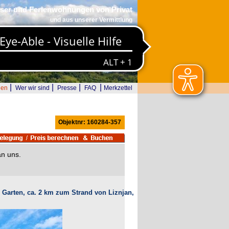
ser und Ferienwohnungen von Privat
und aus unserer Vermittlung
|
|
|
|
den
Wer wir sind
Presse
FAQ
Merkzettel
Objektnr: 160284-357
an uns.
 Garten, ca. 2 km zum Strand von Liznjan,