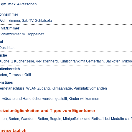
 qm, max. 4 Personen
ohnzimmer
Wohnzimmer, Sat.-TV, Schlafsofa
hlafzimmer
Schlafzimmer m. Doppelbett
ad
Duschbad
üche
Küche, 1 Küchenzeile, 4-Plattenherd, Kühlschrank mit Gefrierfach, Backofen, Mikr
ßenbereich
rten, Terrasse, Grill
nstiges
ternetanschluss, WLAN Zugang, Klimaanlage, Parkplatz vorhanden
ttwäsche und Handtücher werden gestellt, Kinder willkommen
reizeitmöglichkeiten und Tipps vom Eigentümer
den, Surfen, Wandern, Reiten, Segeln, Minigolfplatz und Reitstall bei Medulin ca. 
nreise täglich