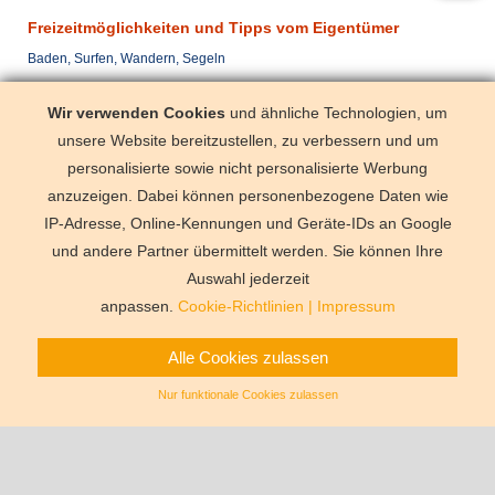
Freizeitmöglichkeiten und Tipps vom Eigentümer
Baden, Surfen, Wandern, Segeln
Anreise Samstag
Wir verwenden Cookies
und ähnliche Technologien, um
mit dem Pkw
Vodnjan (< 2
unsere Website bereitzustellen, zu verbessern und um
mit dem Flugzeug
Pula (< 25 k
personalisierte sowie nicht personalisierte Werbung
anzuzeigen. Dabei können personenbezogene Daten wie
IP-Adresse, Online-Kennungen und Geräte-IDs an Google
und andere Partner übermittelt werden. Sie können Ihre
Deutschland
Florida
Frankre
Schweden
Schweiz
Spanien
Auswahl jederzeit
Vermittlungsbe
anpassen.
Cookie-Richtlinien
|
Impressum
Alle Cookies zulassen
Nur funktionale Cookies zulassen