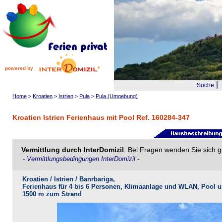
powered by
|
Suche
Home
>
Kroatien
>
Istrien
>
Pula
>
Pula (Umgebung)
Kroatien Istrien Ferienhaus mit Pool Ref. 160284-347
Vermittlung durch InterDomizil
. Bei Fragen wenden Sie sich g
-
Vermittlungsbedingungen InterDomizil
-
Kroatien / Istrien / Banrbariga,
Ferienhaus für 4 bis 6 Personen, Klimaanlage und WLAN, Pool 
1500 m zum Strand