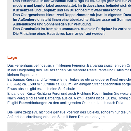
Das Ferienhaus in der Ortschaft Barbariga ist ca. 80 qm groß und für v
modern und komfortabel ausgestattet. Im Erdgeschoss befindet sich d
Küchenzeile und Essplatz und ein Duschbad mit Waschmaschine.
Das Obergeschoss bietet zwei Doppelzimmer mit jeweils eigenem Dus
Im Außenbereich steht Ihnen eine überdachte Sitzterrasse mit Sommer
Außendusche und Sonnenliegen zur Verfügung.
Das Grundstück ist komplett ummauert. Auch ein Parkplatz ist vorhan
Die Mitnahme eines Haustieres kann angefragt werden.
Lage
Das Ferienhaus befindet sich im kleinen Ferienort Barbariga zwischen den Or
In der Umgebung des Hauses finden Sie mehrere Restaurants und Cafes mit 
kleinen Supermarkt.
Barbarigas Kiesstrand (teilweise feiner, teilweise etwas gröberer Kies) errei
(Fußweg ca. 1500 m / Luftlinie ca. 600 m). An einigen Strandabschnitten sorg
Etwas abseits gibt es auch eine Surfschule.
Entlang der Küste Richtung Peroj und auch Richtung Rovinj finden Sie weiter
Nach Peroj sind es von Barbariga aus ca. 6 km; Fazana ist ca. 10 km, Rovinj c
Es gibt Busverbindungen zu den umliegenden Orten und auch nach Pula.
Die Karte zeigt evtl. nicht die genaue Position des Objekts, sondern nur die
Anfahrtsbeschreibung erhalten Sie mit Ihren Reiseunterlagen.