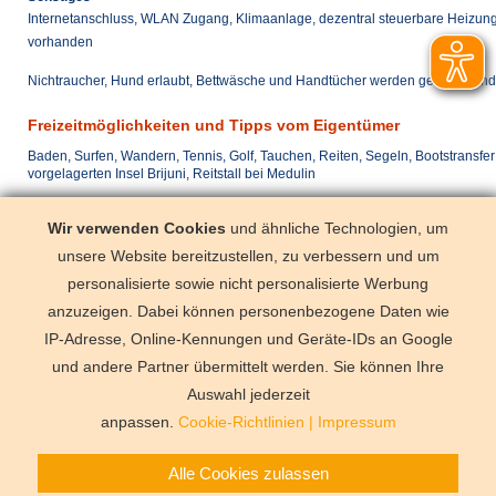
Internetanschluss, WLAN Zugang, Klimaanlage, dezentral steuerbare Heizung
vorhanden
Nichtraucher, Hund erlaubt, Bettwäsche und Handtücher werden gestellt, Ki
Freizeitmöglichkeiten und Tipps vom Eigentümer
Baden, Surfen, Wandern, Tennis, Golf, Tauchen, Reiten, Segeln, Bootstransfer
vorgelagerten Insel Brijuni, Reitstall bei Medulin
Anreise täglich
Wir verwenden Cookies
und ähnliche Technologien, um
mit dem Pkw
Vodnan (< 10
unsere Website bereitzustellen, zu verbessern und um
mit dem Flugzeug
Pula (< 15 k
personalisierte sowie nicht personalisierte Werbung
anzuzeigen. Dabei können personenbezogene Daten wie
IP-Adresse, Online-Kennungen und Geräte-IDs an Google
und andere Partner übermittelt werden. Sie können Ihre
Deutschland
Florida
Frankre
Schweden
Schweiz
Spanien
Auswahl jederzeit
Vermittlungsbe
anpassen.
Cookie-Richtlinien
|
Impressum
Alle Cookies zulassen