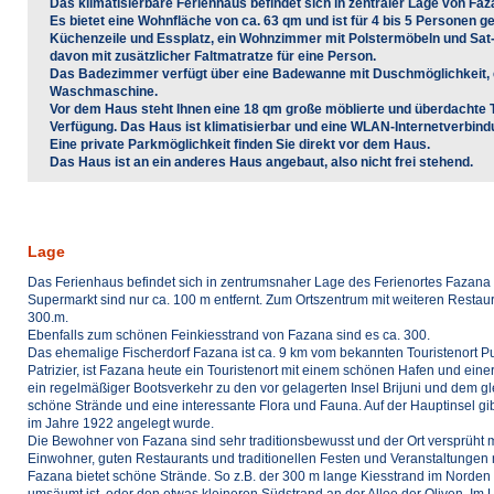
Das klimatisierbare Ferienhaus befindet sich in zentraler Lage von Faz
Es bietet eine Wohnfläche von ca. 63 qm und ist für 4 bis 5 Personen ge
Küchenzeile und Essplatz, ein Wohnzimmer mit Polstermöbeln und Sat-
davon mit zusätzlicher Faltmatratze für eine Person.
Das Badezimmer verfügt über eine Badewanne mit Duschmöglichkeit, 
Waschmaschine.
Vor dem Haus steht Ihnen eine 18 qm große möblierte und überdachte T
Verfügung. Das Haus ist klimatisierbar und eine WLAN-Internetverbind
Eine private Parkmöglichkeit finden Sie direkt vor dem Haus.
Das Haus ist an ein anderes Haus angebaut, also nicht frei stehend.
Lage
Das Ferienhaus befindet sich in zentrumsnaher Lage des Ferienortes Fazana 
Supermarkt sind nur ca. 100 m entfernt. Zum Ortszentrum mit weiteren Restau
300.m.
Ebenfalls zum schönen Feinkiesstrand von Fazana sind es ca. 300.
Das ehemalige Fischerdorf Fazana ist ca. 9 km vom bekannten Touristenort Pu
Patrizier, ist Fazana heute ein Touristenort mit einem schönen Hafen und ei
ein regelmäßiger Bootsverkehr zu den vor gelagerten Insel Brijuni und dem g
schöne Strände und eine interessante Flora und Fauna. Auf der Hauptinsel gi
im Jahre 1922 angelegt wurde.
Die Bewohner von Fazana sind sehr traditionsbewusst und der Ort versprüht m
Einwohner, guten Restaurants und traditionellen Festen und Veranstaltungen n
Fazana bietet schöne Strände. So z.B. der 300 m lange Kiesstrand im Norden
umsäumt ist, oder den etwas kleineren Südstrand an der Allee der Oliven. Im 