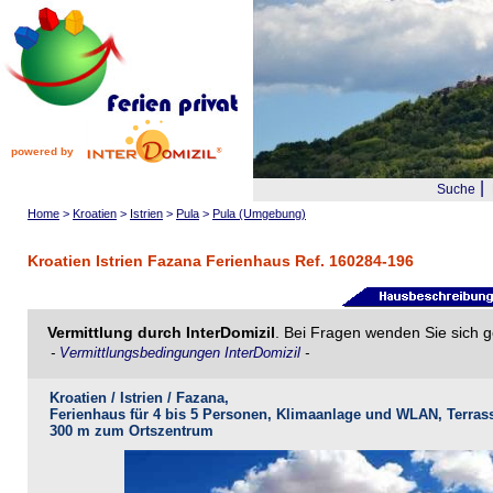
powered by
|
Suche
Home
>
Kroatien
>
Istrien
>
Pula
>
Pula (Umgebung)
Kroatien Istrien Fazana Ferienhaus Ref. 160284-196
Vermittlung durch InterDomizil
. Bei Fragen wenden Sie sich g
-
Vermittlungsbedingungen InterDomizil
-
Kroatien / Istrien / Fazana,
Ferienhaus für 4 bis 5 Personen, Klimaanlage und WLAN, Terrass
300 m zum Ortszentrum