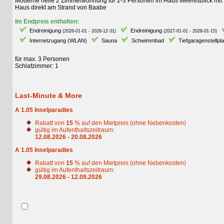
Moderne helle 2 Zimmerwohnung für 2-3 Personen im Haus Meeresblick mit WL
Haus direkt am Strand von Baabe
Im Endpreis enthalten:
Endreinigung
Endreinigung
E
(2026-01-01 - 2026-12-31)
(2027-01-01 - 2028-01-15)
Internetzugang (WLAN)
Sauna
Schwimmbad
Tiefgaragenstellplatz
für max. 3 Personen
Schlafzimmer: 1
Last-Minute & More
A 1.05 Inselparadies
Rabatt von
15
% auf den Mietpreis (ohne Nebenkosten)
gültig im Aufenthaltszeitraum:
12.08.2026 - 20.08.2026
A 1.05 Inselparadies
Rabatt von
15
% auf den Mietpreis (ohne Nebenkosten)
gültig im Aufenthaltszeitraum:
29.08.2026 - 12.09.2026