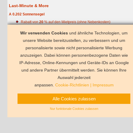
Last-Minute & More
A 0.202 Sonnensegel
Rabatt von
20
% auf den Mietpreis (ohne Nebenkosten)
gültig im Aufenthaltszeitraum:
13.08.2026 - 18.09.2026
Wir verwenden Cookies
und ähnliche Technologien, um
unsere Website bereitzustellen, zu verbessern und um
personalisierte sowie nicht personalisierte Werbung
anzuzeigen. Dabei können personenbezogene Daten wie
IP-Adresse, Online-Kennungen und Geräte-IDs an Google
und andere Partner übermittelt werden. Sie können Ihre
Ferienhaus Mallorca
Ferienwohnu
Ferienwohnung Warnemünde
Auswahl jederzeit
Vermittlungsbeding
anpassen.
Cookie-Richtlinien
|
Impressum
Alle Cookies zulassen
Nur funktionale Cookies zulassen