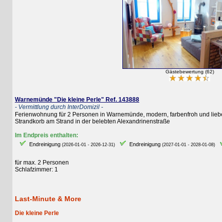
Gästebewertung (62)
Warnemünde "Die kleine Perle" Ref. 143888
- Vermittlung durch InterDomizil -
Ferienwohnung für 2 Personen in Warnemünde, modern, farbenfroh und liebevoll 
Strandkorb am Strand in der belebten Alexandrinenstraße
Im Endpreis enthalten:
Endreinigung
Endreinigung
E
(2026-01-01 - 2026-12-31)
(2027-01-01 - 2028-01-08)
für max. 2 Personen
Schlafzimmer: 1
Last-Minute & More
Die kleine Perle