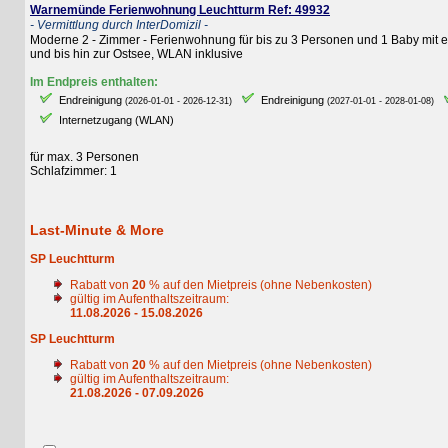
Warnemünde Ferienwohnung Leuchtturm Ref: 49932
- Vermittlung durch InterDomizil -
Moderne 2 - Zimmer - Ferienwohnung für bis zu 3 Personen und 1 Baby mit einer g
und bis hin zur Ostsee, WLAN inklusive
Im Endpreis enthalten:
Endreinigung
Endreinigung
E
(2026-01-01 - 2026-12-31)
(2027-01-01 - 2028-01-08)
Internetzugang (WLAN)
für max. 3 Personen
Schlafzimmer: 1
Last-Minute & More
SP Leuchtturm
Rabatt von
20
% auf den Mietpreis (ohne Nebenkosten)
gültig im Aufenthaltszeitraum:
11.08.2026 - 15.08.2026
SP Leuchtturm
Rabatt von
20
% auf den Mietpreis (ohne Nebenkosten)
gültig im Aufenthaltszeitraum:
21.08.2026 - 07.09.2026