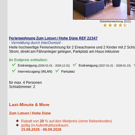
Gästebewertung (112)
Ferienwohnung Zum Lotsen / Hohe Düne REF 22347
- Vermittlung durch InterDomizil -
Helle hochwertige Ferienwohnung für 2 Erwachsene und 2 Kinder mit 2 Schlafzim
Strom, direkt am Fähranleger gelegen, Parkplatz am Haus inklusive
Im Endpreis enthalten:
Endreinigung
Endreinigung
E
(2026-01-01 - 2026-12-31)
(2027-01-01 - 2028-01-15)
Internetzugang (WLAN)
Parkplatz
für max. 4 Personen
Schlafzimmer: 2
Last-Minute & More
Zum Lotsen / Hohe Düne
Rabatt von
20
% auf den Mietpreis (ohne Nebenkosten)
gültig im Aufenthaltszeitraum:
15.08.2026 - 06.09.2026