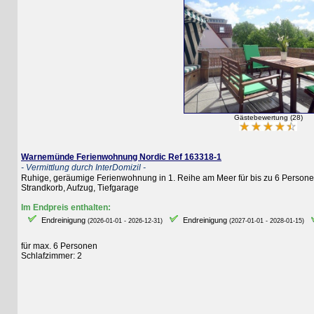
Gästebewertung (28)
Warnemünde Ferienwohnung Nordic Ref 163318-1
- Vermittlung durch InterDomizil -
Ruhige, geräumige Ferienwohnung in 1. Reihe am Meer für bis zu 6 Personen, 3
Strandkorb, Aufzug, Tiefgarage
Im Endpreis enthalten:
Endreinigung
Endreinigung
E
(2026-01-01 - 2026-12-31)
(2027-01-01 - 2028-01-15)
für max. 6 Personen
Schlafzimmer: 2