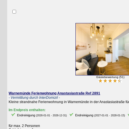
Gästebewertung (51)
Warnemünde Ferienwohnung Anastasiastraße Ref 2891
- Vermittlung durch InterDomizil -
Kleine strandnahe Ferienwohnung in Warnemünde in der Anastasiastraße für 2 
Im Endpreis enthalten:
Endreinigung
Endreinigung
E
(2026-01-01 - 2026-12-31)
(2027-01-01 - 2028-01-15)
für max. 2 Personen