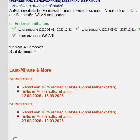
Warnemünde Ferienwohnung Meerblick Ref: 50990
- Vermittlung durch InterDomizil -
Außergewöhnliche Ferienwohnung mit wunderschönen Meerblick und Dachterrasse 
der Seestraße, WLAN vorhanden
Im Endpreis enthalten:
Endreinigung
Endreinigung
E
(2026-01-01 - 2026-12-31)
(2027-01-01 - 2027-12-31)
Internetzugang (WLAN)
für max. 4 Personen
Schlafzimmer: 2
Last-Minute & More
SP Meerblick
Rabatt von
10
% auf den Mietpreis (ohne Nebenkosten)
gültig im Aufenthaltszeitraum:
12.08.2026 - 15.08.2026
SP Meerblick
Rabatt von
10
% auf den Mietpreis (ohne Nebenkosten)
gültig im Aufenthaltszeitraum:
23.08.2026 - 10.09.2026