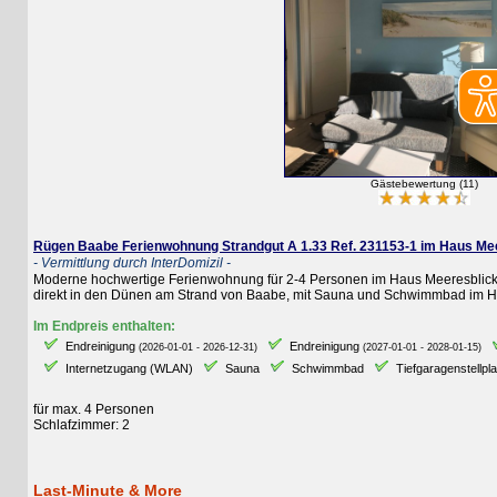
Gästebewertung (11)
Rügen Baabe Ferienwohnung Strandgut A 1.33 Ref. 231153-1 im Haus Meeres
- Vermittlung durch InterDomizil -
Moderne hochwertige Ferienwohnung für 2-4 Personen im Haus Meeresblick mit 
direkt in den Dünen am Strand von Baabe, mit Sauna und Schwimmbad im Haus
Im Endpreis enthalten:
Endreinigung
Endreinigung
E
(2026-01-01 - 2026-12-31)
(2027-01-01 - 2028-01-15)
Internetzugang (WLAN)
Sauna
Schwimmbad
Tiefgaragenstellplatz
für max. 4 Personen
Schlafzimmer: 2
Last-Minute & More