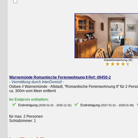
Gästebewertung (9)
Warnemünde Romantische Ferienwohnung II Ref: 49450-2
- Vermittlung durch InterDomizil -
Ostsee // Warnemünde - Altstadt, "Romantische Ferienwohnung II" für 2 Personen
ca. 300m vom Meer entfernt
Im Endpreis enthalten:
Endreinigung
Endreinigung
E
(2026-01-01 - 2026-12-31)
(2027-01-01 - 2028-01-08)
für max. 2 Personen
Schlafzimmer: 1