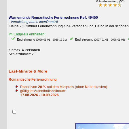
Gästebewertung (55)
Warnemünde Romantische Ferienwohnung Ref: 49450
- Vermittlung durch InterDomizil -
Kleine 2,5 Zimmer Ferienwohnung für 4 Personen und 1 Kind in der schönen Friedr
Im Endpreis enthalten:
Endreinigung
Endreinigung
E
(2026-01-01 - 2026-12-31)
(2027-01-01 - 2028-01-08)
für max. 4 Personen
Schlafzimmer: 2
Last-Minute & More
Romantische Ferienwohnung
Rabatt von
20
% auf den Mietpreis (ohne Nebenkosten)
gültig im Aufenthaltszeitraum:
17.08.2026 - 10.09.2026