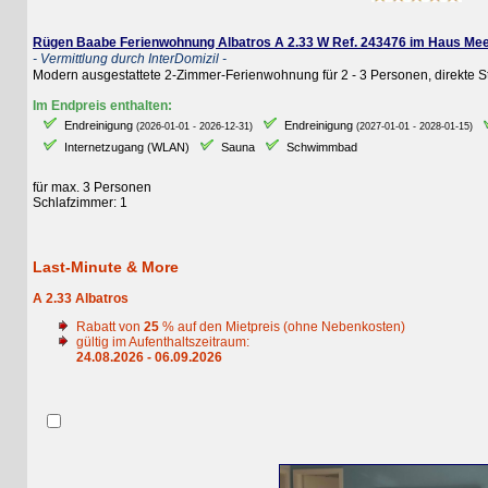
Rügen Baabe Ferienwohnung Albatros A 2.33 W Ref. 243476 im Haus Meeresb
- Vermittlung durch InterDomizil -
Modern ausgestattete 2-Zimmer-Ferienwohnung für 2 - 3 Personen, direkte Stra
Im Endpreis enthalten:
Endreinigung
Endreinigung
E
(2026-01-01 - 2026-12-31)
(2027-01-01 - 2028-01-15)
Internetzugang (WLAN)
Sauna
Schwimmbad
für max. 3 Personen
Schlafzimmer: 1
Last-Minute & More
A 2.33 Albatros
Rabatt von
25
% auf den Mietpreis (ohne Nebenkosten)
gültig im Aufenthaltszeitraum:
24.08.2026 - 06.09.2026