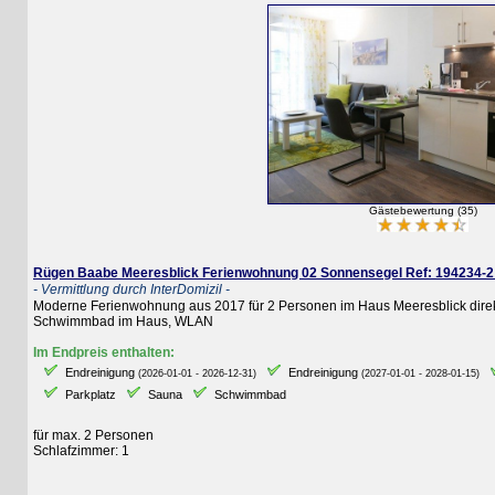
Gästebewertung (35)
Rügen Baabe Meeresblick Ferienwohnung 02 Sonnensegel Ref: 194234-2 W
- Vermittlung durch InterDomizil -
Moderne Ferienwohnung aus 2017 für 2 Personen im Haus Meeresblick direkt am
Schwimmbad im Haus, WLAN
Im Endpreis enthalten:
Endreinigung
Endreinigung
E
(2026-01-01 - 2026-12-31)
(2027-01-01 - 2028-01-15)
Parkplatz
Sauna
Schwimmbad
für max. 2 Personen
Schlafzimmer: 1