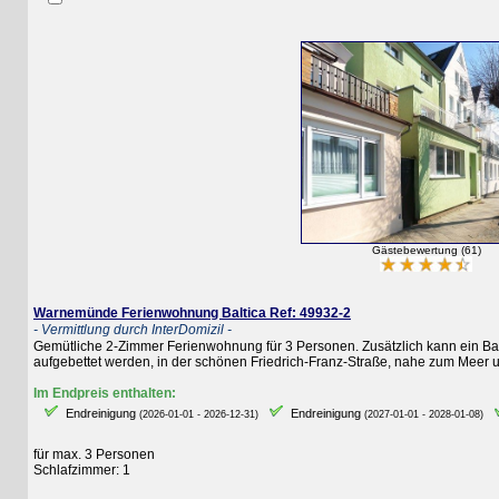
Gästebewertung (61)
Warnemünde Ferienwohnung Baltica Ref: 49932-2
- Vermittlung durch InterDomizil -
Gemütliche 2-Zimmer Ferienwohnung für 3 Personen. Zusätzlich kann ein Baby (bi
aufgebettet werden, in der schönen Friedrich-Franz-Straße, nahe zum Meer und 
Im Endpreis enthalten:
Endreinigung
Endreinigung
E
(2026-01-01 - 2026-12-31)
(2027-01-01 - 2028-01-08)
für max. 3 Personen
Schlafzimmer: 1