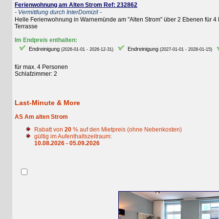
Ferienwohnung am Alten Strom Ref: 232862
- Vermittlung durch InterDomizil -
Helle Ferienwohnung in Warnemünde am "Alten Strom" über 2 Ebenen für 4 Perso
Terrasse
Im Endpreis enthalten:
Endreinigung
Endreinigung
E
(2026-01-01 - 2026-12-31)
(2027-01-01 - 2028-01-15)
für max. 4 Personen
Schlafzimmer: 2
Last-Minute & More
AS Am alten Strom
Rabatt von
20
% auf den Mietpreis (ohne Nebenkosten)
gültig im Aufenthaltszeitraum:
10.08.2026 - 05.09.2026