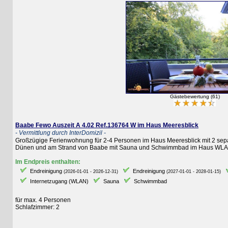
Gästebewertung (61)
Baabe Fewo Auszeit A 4.02 Ref.136764 W im Haus Meeresblick
- Vermittlung durch InterDomizil -
Großzügige Ferienwohnung für 2-4 Personen im Haus Meeresblick mit 2 separaten
Dünen und am Strand von Baabe mit Sauna und Schwimmbad im Haus WLAN
Im Endpreis enthalten:
Endreinigung
Endreinigung
E
(2026-01-01 - 2026-12-31)
(2027-01-01 - 2028-01-15)
Internetzugang (WLAN)
Sauna
Schwimmbad
für max. 4 Personen
Schlafzimmer: 2