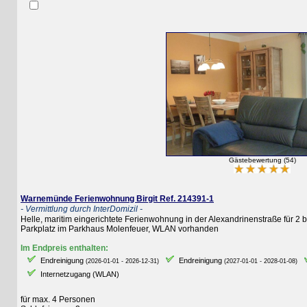
Gästebewertung (54)
Warnemünde Ferienwohnung Birgit Ref. 214391-1
- Vermittlung durch InterDomizil -
Helle, maritim eingerichtete Ferienwohnung in der Alexandrinenstraße für 2 bis 
Parkplatz im Parkhaus Molenfeuer, WLAN vorhanden
Im Endpreis enthalten:
Endreinigung
Endreinigung
E
(2026-01-01 - 2026-12-31)
(2027-01-01 - 2028-01-08)
Internetzugang (WLAN)
für max. 4 Personen