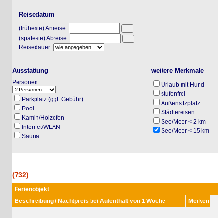
Reisedatum
(früheste) Anreise:
(späteste) Abreise:
Reisedauer:
Ausstattung
weitere Merkmale
Personen
Urlaub mit Hund
stufenfrei
Parkplatz (ggf. Gebühr)
Außensitzplatz
Pool
Städtereisen
Kamin/Holzofen
See/Meer < 2 km
Internet/WLAN
See/Meer < 15 km
Sauna
(732)
Ferienobjekt
Beschreibung / Nachtpreis bei Aufenthalt von 1 Woche
Merken