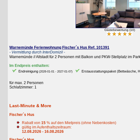
Gästebewertung (10)
Warnemünde Ferienwohnung Fischer´s Hus Ref. 101391
- Vermittlung durch InterDomizil -
Warnemünde // Altstadt für 2 Personen mit Balkon und PKW-Stellplatz im Parkh
Im Endpreis enthalten:
Endreinigung
Erstausstattungspaket (Bettwäsche, Handt
(2026-01-01 - 2027-01-07)
für max. 2 Personen
Schlafzimmer: 1
Last-Minute & More
Fischer´s Hus
Rabatt von
15
% auf den Mietpreis (ohne Nebenkosten)
gültig im Aufenthaltszeitraum:
12.08.2026 - 16.08.2026
Fischer´s Hus