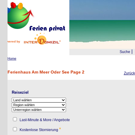
wered by
|
Suche
Reis
Home
Ferienhaus Am Meer Oder See Page 2
Zurück
Obje
Reiseziel
Last-Minute & More / Angebote
*
Kostenlose Stornierung