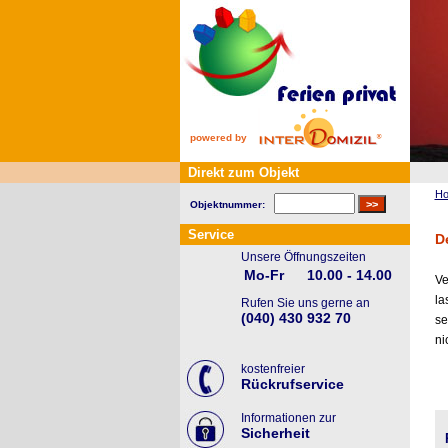
powered by
Direkt zum Objekt
H
Objektnummer:
Service
D
Unsere Öffnungszeiten
Mo-Fr
10.00 - 14.00
Ve
la
Rufen Sie uns gerne an
(040) 430 932 70
se
ni
kostenfreier
Rückrufservice
Informationen zur
Sicherheit