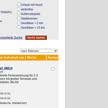
Urlaub mit Hund
stufenfrei
. Gebühr)
Außensitzplatz
Städtereisen
en
See/Meer < 2 km
N
See/Meer < 15 km
erweiterte Suche
bei Aufenthalt von 1 Woche
Merken
ef: 48614
il -
blierte Ferienwohnung für 2-3
enz mit großer Terrasse und
n Gebühr, WLAN
026-12-31)
028-01-04)
ettwäsche, Handtücher)