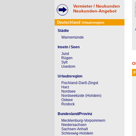
Vermieter / Neukunden
Neukunden-Angebot
Deutschland
Urlaubsregion
Städte
Warnemünde
Inseln / Seen
Juist
Rügen
Sylt
O
Usedom
F
Urlaubsregion
Fischland-Darß-Zingst
Harz
Nordsee
Nordseeküste (Holstein)
Ostsee
Rostock
Bundesland/Provinz
Mecklenburg-Vorpommern
Niedersachsen
Sachsen-Anhalt
Schleswig-Holstein