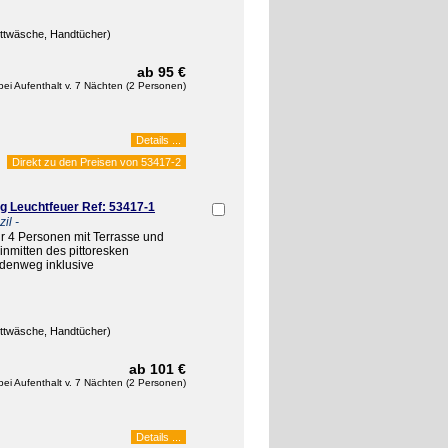
ettwäsche, Handtücher)
ab 95 €
bei Aufenthalt v. 7 Nächten (2 Personen)
Details ...
Direkt zu den Preisen von
53417-2
 Leuchtfeuer Ref: 53417-1
il -
 4 Personen mit Terrasse und
nmitten des pittoresken
enweg inklusive
ettwäsche, Handtücher)
ab 101 €
bei Aufenthalt v. 7 Nächten (2 Personen)
Details ...