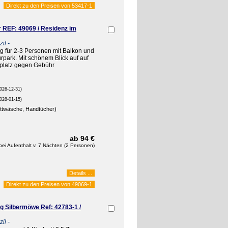
Direkt zu den Preisen von
53417-1
 REF: 49069 / Residenz im
il -
 für 2-3 Personen mit Balkon und
rpark. Mit schönem Blick auf auf
lplatz gegen Gebühr
026-12-31)
028-01-15)
ettwäsche, Handtücher)
ab 94 €
bei Aufenthalt v. 7 Nächten (2 Personen)
Details ...
Direkt zu den Preisen von
49069-1
 Silbermöwe Ref: 42783-1 /
il -