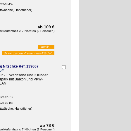
028-01-15)
ettwäsche, Handtücher)
ab 109 €
bei Aufenthalt v. 7 Nächten (2 Personen)
Details ...
Direkt zu den Preisen von
41165-1
 Nitschke Ref. 139667
il -
ür 2 Erwachsene und 2 Kinder,
rpark mit Balkon und PKW-
WLAN
026-12-31)
028-01-15)
ettwäsche, Handtücher)
ab 78 €
bei Aufenthalt v. 7 Nächten (2 Personen)