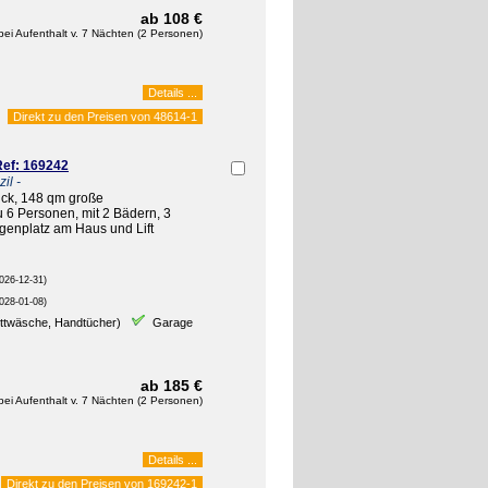
ab 108 €
bei Aufenthalt v. 7 Nächten (2 Personen)
Details ...
Direkt zu den Preisen von
48614-1
ef: 169242
il -
ick, 148 qm große
 6 Personen, mit 2 Bädern, 3
enplatz am Haus und Lift
026-12-31)
028-01-08)
ettwäsche, Handtücher)
Garage
ab 185 €
bei Aufenthalt v. 7 Nächten (2 Personen)
Details ...
Direkt zu den Preisen von
169242-1