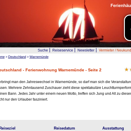
Ferienhäu
|
|
|
Suche
Reiseservice
Newsletter
Vermieter / Neukun
ome
>
Deutschland
>
Warnemünde
eutschland - Ferienwohnung Warnemünde - Seite 2
rbringt man den Jahreswechsel in Warnemünde, so darf man sich die Veranstaltu
ssen. Mehrere Zehntausend Zuschauer zieht diese spektakuläre Leuchtturmperform
inen Bann. Jedes Jahr unter einem neuen Motto, treffen sich Jung und Alt zu dies
cht nur den Urlauber fasziniert.
Reiseziel
Reisedatum
Ausstattung