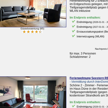
Ferienwohnung für 2 Erwach
im Erdgeschoss gelegen, mit
Tiefgaragenstellplatz gegen 
WLAN inklusive
Im Endpreis enthalten:
Endreinigung
(2026-01-01 - 2
Endreinigung
(2027-01-01 - 2
Gästebewertung (95)
Erstausstattungspaket (B
Internetzugang (WLAN)
Nachtpreis 
für max. 3 Personen
Schlafzimmer: 2
Ferienwohnung Seestern RE
- Vermittlung durch InterDomiz
Schöne 2 - Zimmer - Ferienw
im Haus Düne in der Residenz
Tiefgaragenstellplatz (gegen
kostenloser Strandkorb am S
Im Endpreis enthalten:
Endreinigung
(2026-01-01 - 2