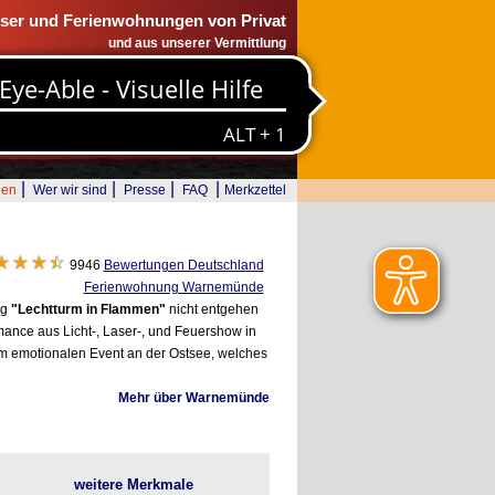
ser und Ferienwohnungen von Privat
und aus unserer Vermittlung
|
|
|
|
den
Wer wir sind
Presse
FAQ
Merkzettel
9946
Bewertungen Deutschland
Ferienwohnung Warnemünde
ng
"Lechtturm in Flammen"
nicht entgehen
ance aus Licht-, Laser-, und Feuershow in
em emotionalen Event an der Ostsee, welches
Mehr über Warnemünde
weitere Merkmale