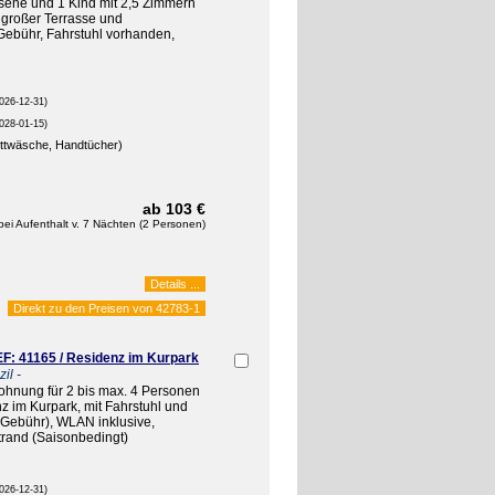
sene und 1 Kind mit 2,5 Zimmern
 großer Terrasse und
Gebühr, Fahrstuhl vorhanden,
026-12-31)
028-01-15)
ettwäsche, Handtücher)
ab 103 €
bei Aufenthalt v. 7 Nächten (2 Personen)
Details ...
Direkt zu den Preisen von
42783-1
F: 41165 / Residenz im Kurpark
il -
ohnung für 2 bis max. 4 Personen
 im Kurpark, mit Fahrstuhl und
 Gebühr), WLAN inklusive,
trand (Saisonbedingt)
026-12-31)