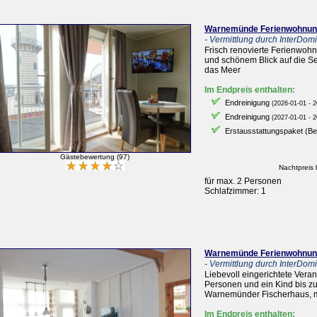
Warnemünde Ferienwohnung
- Vermittlung durch InterDomiz
Frisch renovierte Ferienwohn
und schönem Blick auf die Se
das Meer
Im Endpreis enthalten:
Endreinigung
(2026-01-01 - 2
Endreinigung
(2027-01-01 - 2
Erstausstattungspaket (B
Gästebewertung (97)
Nachtpreis 
für max. 2 Personen
Schlafzimmer: 1
Warnemünde Ferienwohnung
- Vermittlung durch InterDomiz
Liebevoll eingerichtete Vera
Personen und ein Kind bis zu
Warnemünder Fischerhaus, mi
Im Endpreis enthalten: