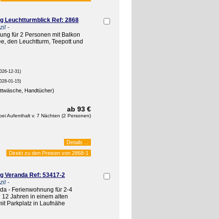
 Leuchtturmblick Ref: 2868
il -
ung für 2 Personen mit Balkon
e, den Leuchtturm, Teepott und
026-12-31)
028-01-15)
ettwäsche, Handtücher)
ab 93 €
bei Aufenthalt v. 7 Nächten (2 Personen)
Details ...
Direkt zu den Preisen von
2868-1
 Veranda Ref: 53417-2
il -
nda - Ferienwohnung für 2-4
 12 Jahren in einem alten
t Parkplatz in Laufnähe