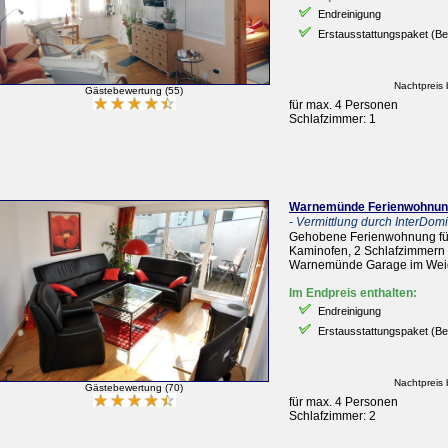
Endreinigung
Erstausstattungspaket (B
Nachtpreis 
Gästebewertung (55)
für max. 4 Personen
Schlafzimmer: 1
Warnemünde Ferienwohnung
- Vermittlung durch InterDomiz
Gehobene Ferienwohnung für
Kaminofen, 2 Schlafzimmern i
Warnemünde Garage im Weid
Im Endpreis enthalten:
Endreinigung
Erstausstattungspaket (B
Nachtpreis 
Gästebewertung (70)
für max. 4 Personen
Schlafzimmer: 2