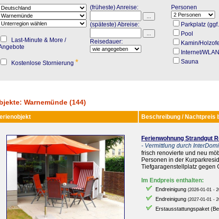
(früheste) Anreise:
Personen
(späteste) Abreise:
Parkplatz (ggf
Pool
Last-Minute & More /
Reisedauer:
Kamin/Holzof
Angebote
Internet/WLA
*
Sauna
Kostenlose Stornierung
bjekte: Warnemünde (144)
erienobjekt
Beschreibung / Nachtpreis 
Ferienwohnung Strandgut R
- Vermittlung durch InterDomiz
frisch renovierte und neu mö
Personen in der Kurparkresid
Tiefgaragenstellplatz gege
Im Endpreis enthalten:
Endreinigung
(2026-01-01 - 2
Endreinigung
(2027-01-01 - 2
Erstausstattungspaket (B