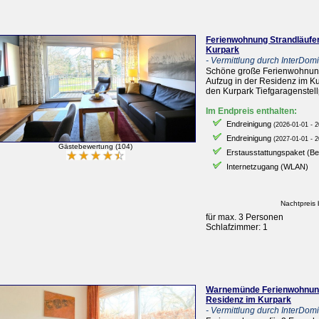
Ferienwohnung Strandläufer
Kurpark
- Vermittlung durch InterDomiz
Schöne große Ferienwohnung
Aufzug in der Residenz im Ku
den Kurpark Tiefgaragenstel
Im Endpreis enthalten:
Endreinigung
(2026-01-01 - 2
Endreinigung
(2027-01-01 - 2
Gästebewertung (104)
Erstausstattungspaket (B
Internetzugang (WLAN)
Nachtpreis 
für max. 3 Personen
Schlafzimmer: 1
Warnemünde Ferienwohnung
Residenz im Kurpark
- Vermittlung durch InterDomiz