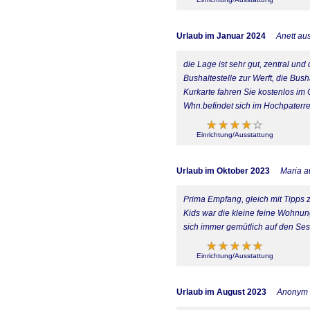
Urlaub im Januar 2024
Anett au
die Lage ist sehr gut, zentral und
Bushaltestelle zur Werft, die Bu
Kurkarte fahren Sie kostenlos im
Whn.befindet sich im Hochpaterre,
Einrichtung/Ausstattung
Urlaub im Oktober 2023
Maria a
Prima Empfang, gleich mit Tipps 
Kids war die kleine feine Wohnu
sich immer gemütlich auf den Se
Einrichtung/Ausstattung
Urlaub im August 2023
Anonym