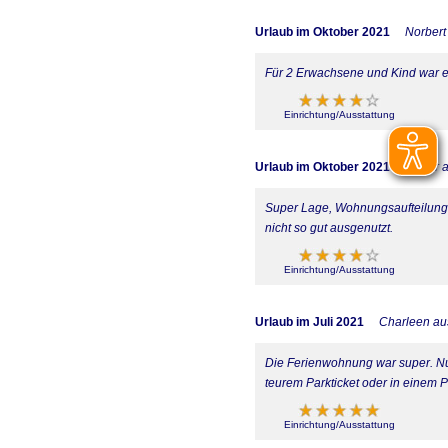
Urlaub im Oktober 2021
Norbert
Für 2 Erwachsene und Kind war es
Einrichtung/Ausstattung
Urlaub im Oktober 2021
esther 
Super Lage, Wohnungsaufteilung f
nicht so gut ausgenutzt.
Einrichtung/Ausstattung
Urlaub im Juli 2021
Charleen aus
Die Ferienwohnung war super. Nur
teurem Parkticket oder in einem
Einrichtung/Ausstattung