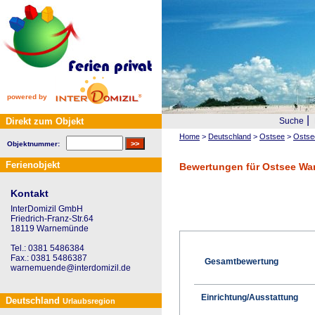
powered by
|
Direkt zum Objekt
Suche
Home
>
Deutschland
>
Ostsee
>
Ostse
Objektnummer:
Ferienobjekt
Bewertungen für Ostsee Wa
Kontakt
InterDomizil GmbH
Friedrich-Franz-Str.64
18119 Warnemünde
Tel.: 0381 5486384
Fax.: 0381 5486387
Gesamtbewertung
warnemuende@interdomizil.de
Einrichtung/Ausstattung
Deutschland
Urlaubsregion