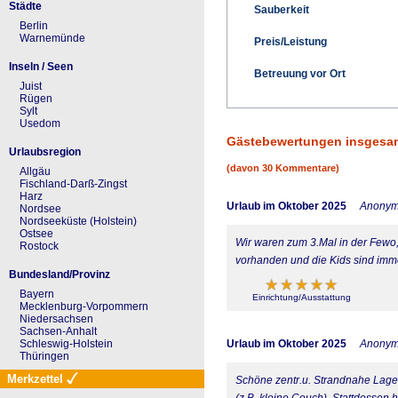
Städte
Sauberkeit
Berlin
Warnemünde
Preis/Leistung
Inseln / Seen
Betreuung vor Ort
Juist
Rügen
Sylt
Usedom
Gästebewertungen insgesa
Urlaubsregion
(davon 30 Kommentare)
Allgäu
Fischland-Darß-Zingst
Harz
Urlaub im Oktober 2025
Anony
Nordsee
Nordseeküste (Holstein)
Ostsee
Wir waren zum 3.Mal in der Fewo, 
Rostock
vorhanden und die Kids sind imm
Bundesland/Provinz
Bayern
Einrichtung/Ausstattung
Mecklenburg-Vorpommern
Niedersachsen
Sachsen-Anhalt
Urlaub im Oktober 2025
Anony
Schleswig-Holstein
Thüringen
Merkzettel
Schöne zentr.u. Strandnahe Lage! 
(z.B. kleine Couch). Stattdessen 