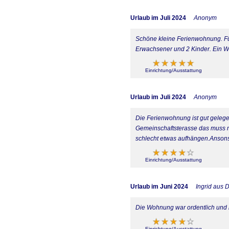
Urlaub im Juli 2024
Anonym
Schöne kleine Ferienwohnung. Für
Erwachsener und 2 Kinder. Ein Was
Einrichtung/Ausstattung
Urlaub im Juli 2024
Anonym
Die Ferienwohnung ist gut gelegen
Gemeinschaftsterasse das muss m
schlecht etwas aufhängen.Ansons
Einrichtung/Ausstattung
Urlaub im Juni 2024
Ingrid aus 
Die Wohnung war ordentlich und i
Einrichtung/Ausstattung