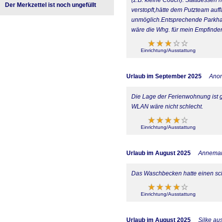
Der Merkzettel ist noch ungefüllt
verstopft,hätte dem Putzteam auf
unmöglich.Entsprechende Parkhau
wäre die Whg. für mein Empfinden 
Einrichtung/Ausstattung
Urlaub im September 2025
Ano
Die Lage der Ferienwohnung ist gu
WLAN wäre nicht schlecht.
Einrichtung/Ausstattung
Urlaub im August 2025
Annemari
Das Waschbecken hatte einen sc
Einrichtung/Ausstattung
Urlaub im August 2025
Silke au