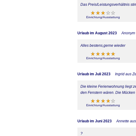
Das Preis/Leistungsverhältnis sti
Einrichtung/Ausstattung
Urlaub im August 2023
Anonym
Alles bestens,gerne wieder
Einrichtung/Ausstattung
Urlaub im Juli 2023
Ingrid aus Z
Die kleine Ferienwohnung liegt z
den Fenstern wären. Die Mücken 
Einrichtung/Ausstattung
Urlaub im Juni 2023
Annette au
?