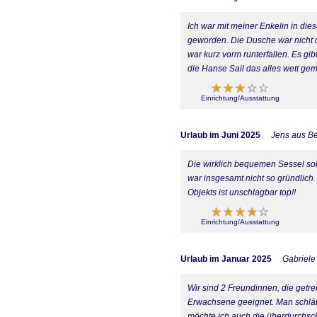
Ich war mit meiner Enkelin in die
geworden. Die Dusche war nicht di
war kurz vorm runterfallen. Es gi
die Hanse Sail das alles wett ge
Einrichtung/Ausstattung
Urlaub im Juni 2025
Jens aus Be
Die wirklich bequemen Sessel so
war insgesamt nicht so gründlic
Objekts ist unschlagbar top!!
Einrichtung/Ausstattung
Urlaub im Januar 2025
Gabriele
Wir sind 2 Freundinnen, die getre
Erwachsene geeignet. Man schläf
möchte ich auch die überdurchsch