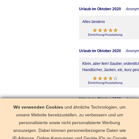
Urlaub im Oktober 2020
Anony
Alles bestens
Einrichtung/Ausstattung
Urlaub im Oktober 2020
Anony
Klein, aber fein! Sauber, ordentl
Handtücher, Jacken, etc, kurz ges
Einrichtung/Ausstattung
Urlaub im Oktober 2020
Anony
Wir verwenden Cookies
und ähnliche Technologien, um
Wir waren nun schon öfters in die
unsere Website bereitzustellen, zu verbessern und um
super zentral - alles in kurzen F
personalisierte sowie nicht personalisierte Werbung
anzuzeigen. Dabei können personenbezogene Daten wie
Einrichtung/Ausstattung
IP-Adresse, Online-Kennungen und Geräte-IDs an Google