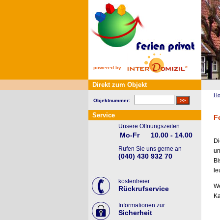
powered by
Direkt zum Objekt
H
Objektnummer:
Service
F
Unsere Öffnungszeiten
Mo-Fr
10.00 - 14.00
D
Rufen Sie uns gerne an
u
(040) 430 932 70
Bi
le
kostenfreier
We
Rückrufservice
Ka
Informationen zur
Sicherheit