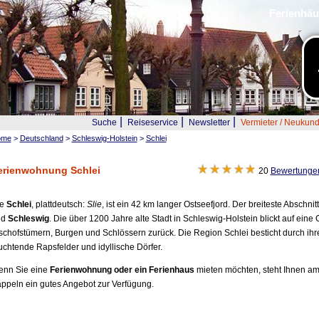
Ferienhäu
|
|
|
Suche
Reiseservice
Newsletter
Vermieter / Neukun
ome
>
Deutschland
>
Schleswig-Holstein
>
Schlei
erienwohnung Schlei
20
Bewertungen
ie
Schlei
, plattdeutsch:
Slie
, ist ein 42 km langer Ostseefjord. Der breiteste Abschn
nd
Schleswig
. Die über 1200 Jahre alte Stadt in Schleswig-Holstein blickt auf eine
schofstümern, Burgen und Schlössern zurück. Die Region Schlei besticht durch i
uchtende Rapsfelder und idyllische Dörfer.
nn Sie eine
Ferienwohnung oder ein Ferienhaus
mieten möchten, steht Ihnen am
ppeln ein gutes Angebot zur Verfügung.