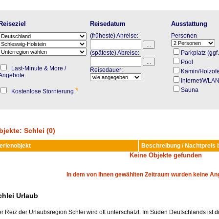
Reiseziel
Reisedatum
Ausstattung
(früheste) Anreise:
Personen
(späteste) Abreise:
Parkplatz (ggf
Pool
Last-Minute & More /
Reisedauer:
Kamin/Holzof
Angebote
Internet/WLA
*
Sauna
Kostenlose Stornierung
jekte: Schlei (0)
erienobjekt
Beschreibung / Nachtpreis 
Keine Objekte gefunden
In dem von Ihnen gewählten Zeitraum wurden keine An
chlei Urlaub
r Reiz der Urlaubsregion Schlei wird oft unterschätzt. Im Süden Deutschlands ist 