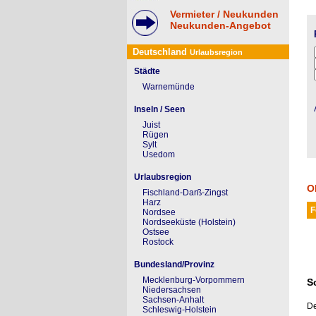
Vermieter / Neukunden
Neukunden-Angebot
Deutschland
Urlaubsregion
Städte
Warnemünde
Inseln / Seen
Juist
Rügen
Sylt
Usedom
Urlaubsregion
Ob
Fischland-Darß-Zingst
Harz
F
Nordsee
Nordseeküste (Holstein)
Ostsee
Rostock
Bundesland/Provinz
Mecklenburg-Vorpommern
S
Niedersachsen
Sachsen-Anhalt
De
Schleswig-Holstein