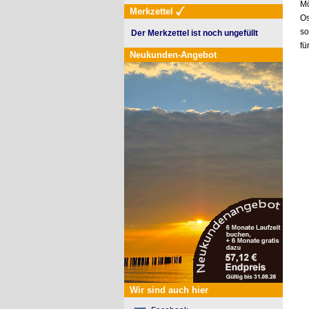
Mö
Merkzettel
Os
so
Der Merkzettel ist noch ungefüllt
fü
Neukunden-Angebot
Wir sind auch hier