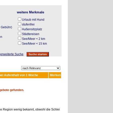
weitere Merkmale
Urlaub mit Hund
stufenfrei
. Gebühr)
Außensitzplatz
Städtereisen
en
See/Meer < 2 km
N
See/Meer < 15 km
erweiterte Suche
bei Aufenthalt von 1 Woche
Merken
gebote gefunden.
die Region wenig bekannt, obwohl die Schlei