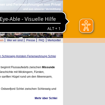
ser und Ferienwohnungen von Privat
und aus unserer Vermittlung
|
|
|
|
den
Wer wir sind
Presse
FAQ
Merkzettel
 Schleswig-Holstein Ferienwohnung Schlei
itt beginnt Flussaufwärts zwischen
Missunde
 Geschichte mit Wickingern, Fürsten,
hre sanften Hügel rund um den Meeresarm,
 Ostseefjord Schlei zwischen Schleswig und
Mehr über Schlei