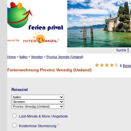
wered by
|
Suche
Reis
Home
>
Italien
>
Venetien
>
Provinz Venedig (Umland)
6
Bewertun
Ferienwohnung Provinz Venedig (Umland)
Reiseziel
Last-Minute & More / Angebote
*
Kostenlose Stornierung