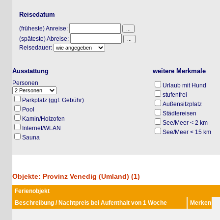
Reisedatum
(früheste) Anreise:
(späteste) Abreise:
Reisedauer:
Ausstattung
weitere Merkmale
Personen
Urlaub mit Hund
stufenfrei
Parkplatz (ggf. Gebühr)
Außensitzplatz
Pool
Städtereisen
Kamin/Holzofen
See/Meer < 2 km
Internet/WLAN
See/Meer < 15 km
Sauna
Objekte: Provinz Venedig (Umland) (1)
Ferienobjekt
Beschreibung / Nachtpreis bei Aufenthalt von 1 Woche
Merken