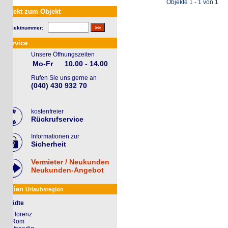
Objekte 1 - 1 von 1
rekt zum Objekt
jektnummer:
rvice
Unsere Öffnungszeiten
Mo-Fr
10.00 - 14.00
Rufen Sie uns gerne an
(040) 430 932 70
kostenfreier
Rückrufservice
Informationen zur
Sicherheit
Vermieter / Neukunden
Neukunden-Angebot
alien
Urlaubsregion
ädte
Florenz
Rom