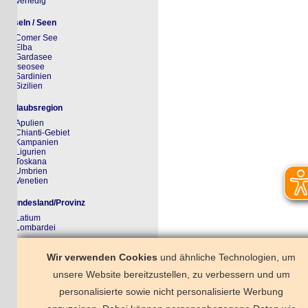
Venedig
seln / Seen
Comer See
Elba
Gardasee
Iseosee
Sardinien
Sizilien
laubsregion
Apulien
Chianti-Gebiet
Kampanien
Ligurien
Toskana
Umbrien
Venetien
ndesland/Provinz
Latium
Lombardei
rkzettel
Wir verwenden Cookies
und ähnliche Technologien, um
r Merkzettel ist noch ungefüllt
unsere Website bereitzustellen, zu verbessern und um
personalisierte sowie nicht personalisierte Werbung