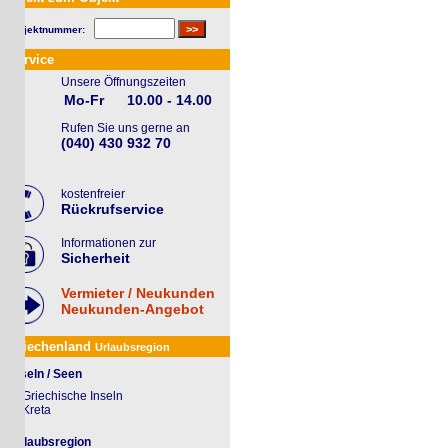
jektnummer:
rvice
Unsere Öffnungszeiten
Mo-Fr
10.00 - 14.00
Rufen Sie uns gerne an
(040) 430 932 70
kostenfreier
Rückrufservice
Informationen zur
Sicherheit
Vermieter / Neukunden
Neukunden-Angebot
iechenland
Urlaubsregion
seln / Seen
Griechische Inseln
Kreta
laubsregion