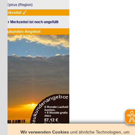
Epirus (Region)
rkzettel
r Merkzettel ist noch ungefüllt
ukunden-Angebot
Wir verwenden Cookies
und ähnliche Technologien, um
r sind auch hier