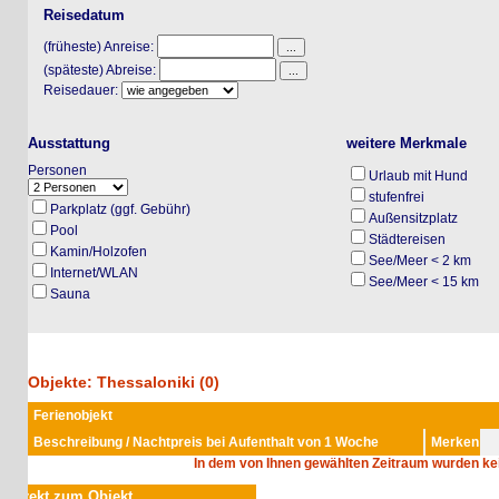
Reisedatum
(früheste) Anreise:
(späteste) Abreise:
Reisedauer:
Ausstattung
weitere Merkmale
Personen
Urlaub mit Hund
stufenfrei
Parkplatz (ggf. Gebühr)
Außensitzplatz
Pool
Städtereisen
Kamin/Holzofen
See/Meer < 2 km
Internet/WLAN
See/Meer < 15 km
Sauna
Objekte: Thessaloniki (0)
Ferienobjekt
Beschreibung / Nachtpreis bei Aufenthalt von 1 Woche
Merken
In dem von Ihnen gewählten Zeitraum wurden keine 
rekt zum Objekt