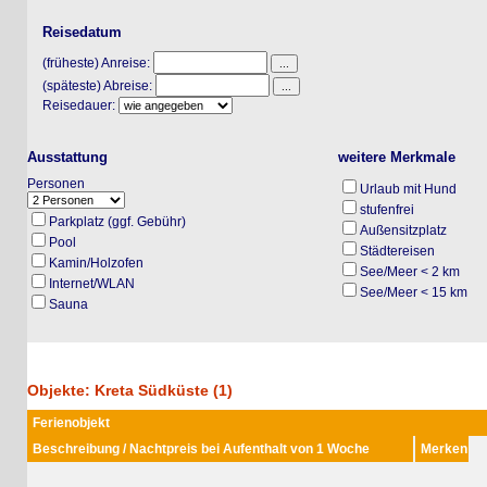
Reisedatum
(früheste) Anreise:
(späteste) Abreise:
Reisedauer:
Ausstattung
weitere Merkmale
Personen
Urlaub mit Hund
stufenfrei
Parkplatz (ggf. Gebühr)
Außensitzplatz
Pool
Städtereisen
Kamin/Holzofen
See/Meer < 2 km
Internet/WLAN
See/Meer < 15 km
Sauna
Objekte: Kreta Südküste (1)
Ferienobjekt
Beschreibung / Nachtpreis bei Aufenthalt von 1 Woche
Merken