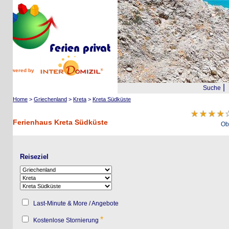
wered by
|
Suche
Reis
Home
>
Griechenland
>
Kreta
>
Kreta Südküste
2
Ferienhaus Kreta Südküste
Objekte
Reiseziel
Last-Minute & More / Angebote
*
Kostenlose Stornierung