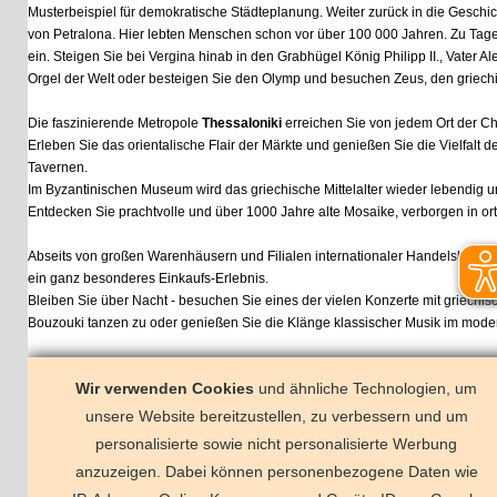
Musterbeispiel für demokratische Städteplanung. Weiter zurück in die Geschichte füh
von Petralona. Hier lebten Menschen schon vor über 100 000 Jahren. Zu Tages-T
ein. Steigen Sie bei Vergina hinab in den Grabhügel König Philipp II., Vater Alexa
Orgel der Welt oder besteigen Sie den Olymp und besuchen Zeus, den griechische
Die faszinierende Metropole
Thessaloniki
erreichen Sie von jedem Ort der Chalki
Erleben Sie das orientalische Flair der Märkte und genießen Sie die Vielfalt der g
Tavernen.
Im Byzantinischen Museum wird das griechische Mittelalter wieder lebendig und 
Entdecken Sie prachtvolle und über 1000 Jahre alte Mosaike, verborgen in orthod
Abseits von großen Warenhäusern und Filialen internationaler Handelsketten bie
ein ganz besonderes Einkaufs-Erlebnis.
Bleiben Sie über Nacht - besuchen Sie eines der vielen Konzerte mit griechische
Bouzouki tanzen zu oder genießen Sie die Klänge klassischer Musik im modernen
Wir verwenden Cookies
und ähnliche Technologien, um
r sind auch hier
unsere Website bereitzustellen, zu verbessern und um
Facebook
personalisierte sowie nicht personalisierte Werbung
anzuzeigen. Dabei können personenbezogene Daten wie