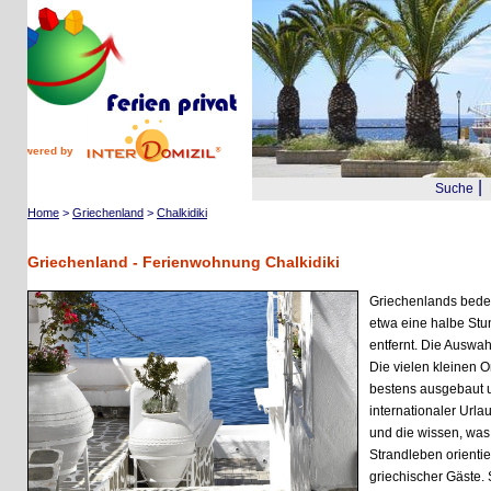
wered by
|
Suche
Reis
Home
>
Griechenland
>
Chalkidiki
Griechenland - Ferienwohnung Chalkidiki
Griechenlands bedeutend
etwa eine halbe Stunde 
entfernt. Die Auswahl an
Die vielen kleinen Orte 
bestens ausgebaut und di
internationaler Urlauber 
und die wissen, was gut 
Strandleben orientiert s
griechischer Gäste. So fi