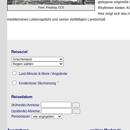
gelegene originelle Loun
Rhythmen bieten. Kitschig
Foto: Pixabay, CC0
Hier zeigt sich das mod
mediterranen Lebensgefühl und seiner vielfältigen Landschaft.
Reiseziel
Last-Minute & More / Angebote
*
Kostenlose Stornierung
Reisedatum
(früheste) Anreise:
(späteste) Abreise:
Reisedauer: