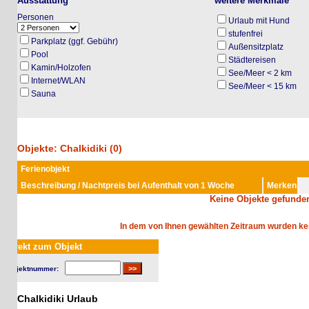
Ausstattung
weitere Merkmale
Personen
Urlaub mit Hund
stufenfrei
Parkplatz (ggf. Gebühr)
Außensitzplatz
Pool
Städtereisen
Kamin/Holzofen
See/Meer < 2 km
Internet/WLAN
See/Meer < 15 km
Sauna
Objekte: Chalkidiki (0)
Ferienobjekt
Beschreibung / Nachtpreis bei Aufenthalt von 1 Woche
Merken
Keine Objekte gefunden
In dem von Ihnen gewählten Zeitraum wurden keine 
rekt zum Objekt
jektnummer:
Chalkidiki Urlaub