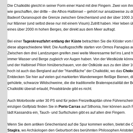
Die Chalkidiki gleicht in seiner Form einer Hand mit drei Fingern. Zwei von ihnen,
wie geschaffen, der dritte – die Athos-Halbinsel – gehört nur ansatzweise zu dieser
Badeort Ouranoupoli die Grenze zwischen Griechenland und der über 1000 Jahre 
nur Männer (und selbst diese nur mit einem Visum) Zutritt haben. Hier leben über
eines über 2000 m hohen Berges, der direkt aus dem Meer aufragt.
Bei einer
Tageskreuzfahrt entlang der Küste
betrachten Sie die Klöster vom Meer 
diese abgeschiedene Welt. Die Ausflugsschiffe starten von Ormos Panagias auf Si
Zwischen den drei Landzungen greifen zwei weite Meeresarme tief ins Land hinein,
immer Wasser und Berge zugleich vor Augen haben. Von der Westküste können Si
und der Halbinsel Pilion hinüberschauen, von der Ostküste aus zu den über 1000
hoch ist auch das Bergland auf der "Handfläche" der Chalkidiki, wo das
Cholomon
Entdecken Sie hier auf vielen gut markierten Wanderwegen fleißige Bienen, die Ho
gehütete, schwarze Wildschweine, die die traditionelle Bratenspezialität der Berg
Chalkidiki überall erlaubt, Privatstrände gibt es nicht.
Auch Motorboote unter 30 PS sind für jeden Freizeitkapitän ohne Führerschein ga
einzigen Golfplatz finden Sie in
Porto Carras
auf Sithonia, hier können auch Pfe
lädt Kassandra ein, Tauch- und Surfschulen gibt es auf allen drei Fingern.
Wenn Sie dem antiken Griechenland auf die Spur kommen wollen, bietet die Chalki
Stagira
, wo Archäologen den Geburtsort des berühmten Philosophen Aristoteles fr