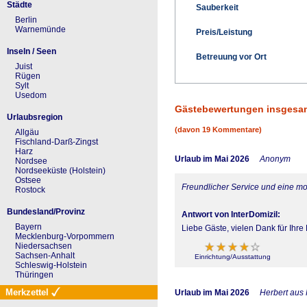
Städte
Sauberkeit
Berlin
Warnemünde
Preis/Leistung
Inseln / Seen
Betreuung vor Ort
Juist
Rügen
Sylt
Usedom
Gästebewertungen insgesa
Urlaubsregion
(davon 19 Kommentare)
Allgäu
Fischland-Darß-Zingst
Harz
Urlaub im Mai 2026
Anonym
Nordsee
Nordseeküste (Holstein)
Ostsee
Freundlicher Service und eine mod
Rostock
Bundesland/Provinz
Antwort von InterDomizil:
Bayern
Liebe Gäste, vielen Dank für Ihr
Mecklenburg-Vorpommern
Niedersachsen
Sachsen-Anhalt
Einrichtung/Ausstattung
Schleswig-Holstein
Thüringen
Merkzettel
Urlaub im Mai 2026
Herbert aus