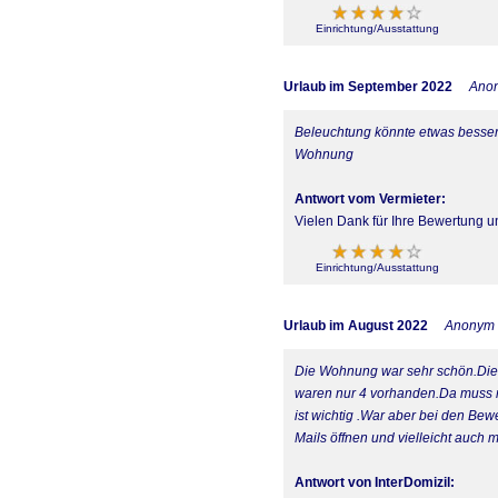
Einrichtung/Ausstattung
Urlaub im September 2022
Ano
Beleuchtung könnte etwas besser 
Wohnung
Antwort vom Vermieter:
Vielen Dank für Ihre Bewertung u
Einrichtung/Ausstattung
Urlaub im August 2022
Anonym
Die Wohnung war sehr schön.Die 
waren nur 4 vorhanden.Da muss ma
ist wichtig .War aber bei den B
Mails öffnen und vielleicht auch
Antwort von InterDomizil: