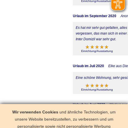
Einrichtung/Ausstattung
Urlaub im September 2020
Ano
Es hat mir sehr gut gefallen, all
vergessen, das man sich in einer
Inter Domizil war sehr gut.
Einrichtung/Ausstattung
Urlaub im Juli 2020
Elke aus Di
Eine schöne Wohnung, sehr gesch
Einrichtung/Ausstattung
Urlaub im Juni 2020
Markus aus
Wir verwenden Cookies
und ähnliche Technologien, um
Für 2 Personen empfehlenswert u
unsere Website bereitzustellen, zu verbessern und um
entsprechender preis.
personalisierte sowie nicht personalisierte Werbung