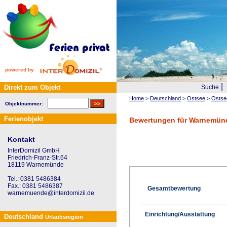
powered by
|
Direkt zum Objekt
Suche
Home
>
Deutschland
>
Ostsee
>
Ostse
Objektnummer:
Ferienobjekt
Bewertungen für Warnemünd
Kontakt
InterDomizil GmbH
Friedrich-Franz-Str.64
18119 Warnemünde
Tel.: 0381 5486384
Fax.: 0381 5486387
Gesamtbewertung
warnemuende@interdomizil.de
Einrichtung/Ausstattung
Deutschland
Urlaubsregion