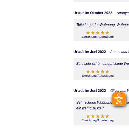
Urlaub im Oktober 2022
Anony
Tolle Lage der Wohnung, Wohnung 
Einrichtung/Ausstattung
Urlaub im Juni 2022
Annett aus 
Eine sehr schön eingerichtete W
Einrichtung/Ausstattung
Urlaub im Juni 2022
Oliver aus 
Sehr schöne Wohnung für 4 Perso
ein wenig zu klein.
Einrichtung/Ausstattung