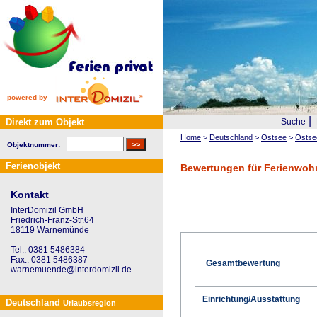
powered by
|
Direkt zum Objekt
Suche
Home
>
Deutschland
>
Ostsee
>
Ostse
Objektnummer:
Ferienobjekt
Bewertungen für Ferienwohn
Kontakt
InterDomizil GmbH
Friedrich-Franz-Str.64
18119 Warnemünde
Tel.: 0381 5486384
Fax.: 0381 5486387
Gesamtbewertung
warnemuende@interdomizil.de
Einrichtung/Ausstattung
Deutschland
Urlaubsregion