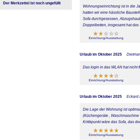
Der Merkzettel ist noch ungefüllt
Wohnungseinrichtung ist in die 
hatten wir eine hässliche Baustel
Sofa durchgesessen, Abzugshaube 
Doppelbetten, insgesamt hat das P
Einrichtung/Ausstattung
Urlaub im Oktober 2025
Dietmar
Das login in das WLAN hat nicht fu
Einrichtung/Ausstattung
Urlaub im Oktober 2025
Eckard 
Die Lage der Wohnung ist optimal
(Küchengeräte , Waschmaschine et
Kritikpunkt wäre das Sofa, das do
Einrichtung/Ausstattung