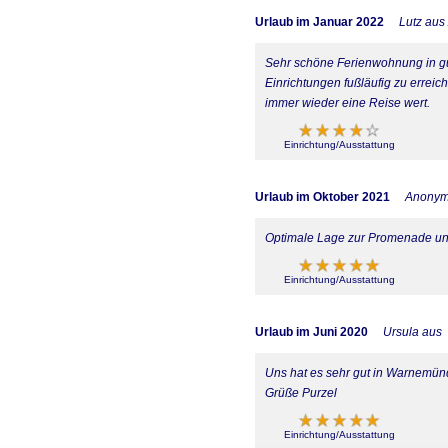
Urlaub im Januar 2022
Lutz aus
Sehr schöne Ferienwohnung in gu
Einrichtungen fußläufig zu errei
immer wieder eine Reise wert.
Einrichtung/Ausstattung
Urlaub im Oktober 2021
Anony
Optimale Lage zur Promenade u
Einrichtung/Ausstattung
Urlaub im Juni 2020
Ursula aus
Uns hat es sehr gut in Warnemünd
Grüße Purzel
Einrichtung/Ausstattung