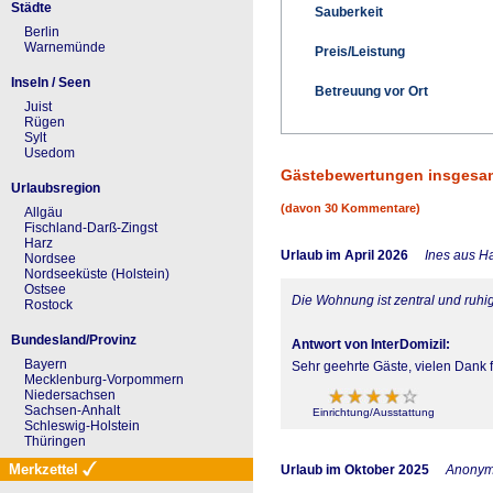
Städte
Sauberkeit
Berlin
Warnemünde
Preis/Leistung
Inseln / Seen
Betreuung vor Ort
Juist
Rügen
Sylt
Usedom
Gästebewertungen insgesa
Urlaubsregion
(davon 30 Kommentare)
Allgäu
Fischland-Darß-Zingst
Harz
Urlaub im April 2026
Ines aus 
Nordsee
Nordseeküste (Holstein)
Ostsee
Die Wohnung ist zentral und ru
Rostock
Bundesland/Provinz
Antwort von InterDomizil:
Bayern
Sehr geehrte Gäste, vielen Dank f
Mecklenburg-Vorpommern
Niedersachsen
Sachsen-Anhalt
Einrichtung/Ausstattung
Schleswig-Holstein
Thüringen
Merkzettel
Urlaub im Oktober 2025
Anony